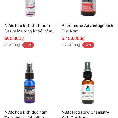
Nước hoa kích thích nam
Pheromone Advantage Kích
Desire Me tăng khoái cảm
Dục Nam
mạnh mẽ
600.000₫
5.400.000₫
882.000₫
6.750.000₫
-32%
-20%
Nước hoa kích dục nam
Nước Hoa Raw Chemistry
True Love chính hãng
Kích Dục Nam