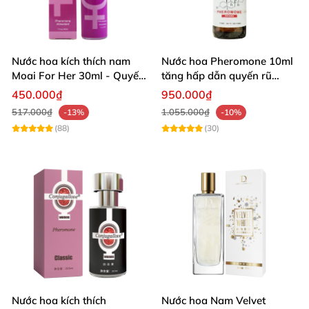
Nước hoa kích thích nam
Nước hoa Pheromone 10ml
Moai For Her 30ml - Quyến
tăng hấp dẫn quyến rũ
rũ thăng hoa
mạnh mẽ nam giới
450.000₫
950.000₫
517.000₫
1.055.000₫
-13%
-10%
(88)
(30)
Nước hoa kích thích
Nước hoa Nam Velvet