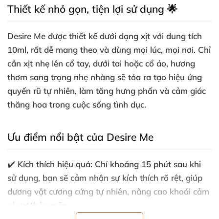
Thiết kế nhỏ gọn, tiện lợi sử dụng 🌟
Desire Me được thiết kế dưới dạng xịt với dung tích
10ml, rất dễ mang theo và dùng mọi lúc, mọi nơi. Chỉ
cần xịt nhẹ lên cổ tay, dưới tai hoặc cổ áo, hương
thơm sang trọng nhẹ nhàng sẽ tỏa ra tạo hiệu ứng
quyến rũ tự nhiên, làm tăng hưng phấn và cảm giác
thăng hoa trong cuộc sống tình dục.
Ưu điểm nổi bật của Desire Me
✔️ Kích thích hiệu quả: Chỉ khoảng 15 phút sau khi
sử dụng, bạn sẽ cảm nhận sự kích thích rõ rệt, giúp
dương vật cương cứng tự nhiên, nâng cao khoái cảm
và sự thỏa mãn.
✔️ An toàn tuyệt đối: Công thức đạt chuẩn, không