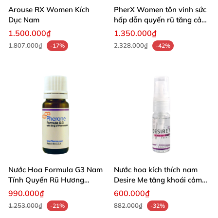
Arouse RX Women Kích
PherX Women tôn vinh sức
Dục Nam
hấp dẫn quyến rũ tăng cảm
xúc phái mạnh
1.500.000₫
1.350.000₫
1.807.000₫
2.328.000₫
-17%
-42%
Nước Hoa Formula G3 Nam
Nước hoa kích thích nam
Tính Quyến Rũ Hương
Desire Me tăng khoái cảm
Thơm Kích Thích
mạnh mẽ
990.000₫
600.000₫
1.253.000₫
882.000₫
-21%
-32%