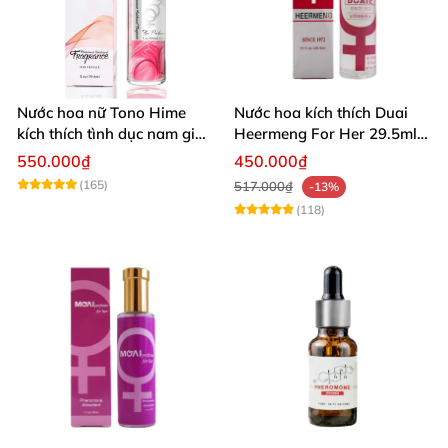
Nước hoa nữ Tono Hime
Nước hoa kích thích Duai
kích thích tình dục nam giới
Heermeng For Her 29.5ml
cực mạnh không mùi
Hương thơm quyến rũ
550.000₫
450.000₫
(165)
517.000₫
-13%
(118)