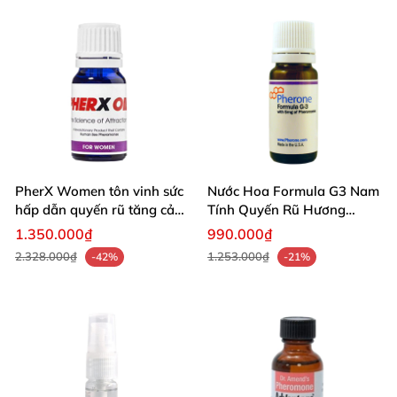
PherX Women tôn vinh sức
Nước Hoa Formula G3 Nam
hấp dẫn quyến rũ tăng cảm
Tính Quyến Rũ Hương
xúc phái mạnh
Thơm Kích Thích
1.350.000₫
990.000₫
2.328.000₫
1.253.000₫
-42%
-21%