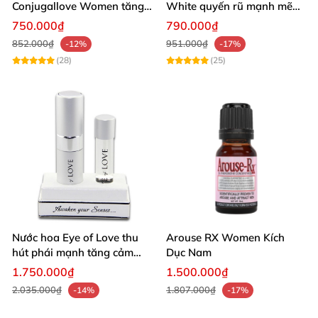
Conjugallove Women tăng
White quyến rũ mạnh mẽ
quyến rũ mê hoặc
chai lớn hấp dẫn
750.000₫
790.000₫
852.000₫
951.000₫
-12%
-17%
(28)
(25)
Nước hoa Eye of Love thu
Arouse RX Women Kích
hút phái mạnh tăng cảm
Dục Nam
xúc mãnh liệt
1.750.000₫
1.500.000₫
2.035.000₫
1.807.000₫
-14%
-17%