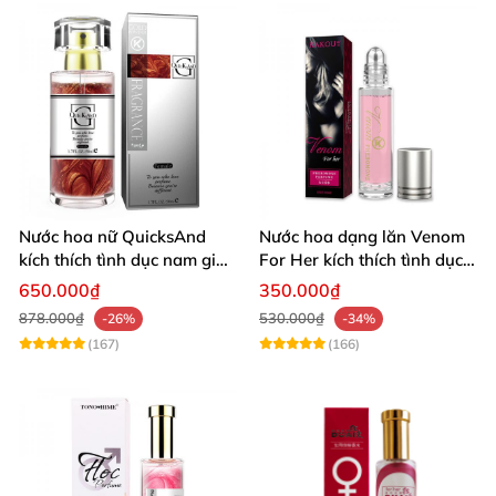
Nước hoa nữ QuicksAnd
Nước hoa dạng lăn Venom
kích thích tình dục nam giới
For Her kích thích tình dục
cực mạnh không mùi
nam giới tăng ham muốn
650.000₫
350.000₫
878.000₫
530.000₫
-26%
-34%
(167)
(166)