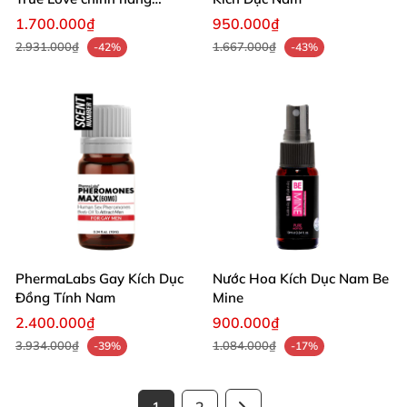
hương quyến rũ
1.700.000₫
950.000₫
2.931.000₫
1.667.000₫
-42%
-43%
PhermaLabs Gay Kích Dục
Nước Hoa Kích Dục Nam Be
Đồng Tính Nam
Mine
2.400.000₫
900.000₫
3.934.000₫
1.084.000₫
-39%
-17%