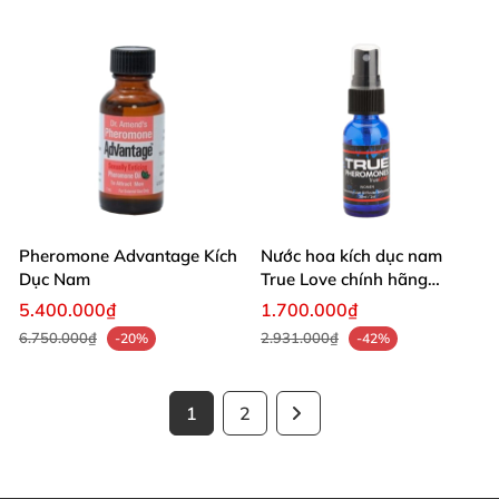
Pheromone Advantage Kích
Nước hoa kích dục nam
Dục Nam
True Love chính hãng
hương quyến rũ
5.400.000₫
1.700.000₫
6.750.000₫
2.931.000₫
-20%
-42%
1
2