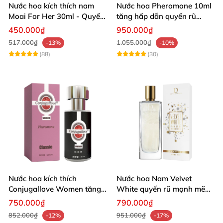
Nước hoa kích thích nam
Nước hoa Pheromone 10ml
Moai For Her 30ml - Quyến
tăng hấp dẫn quyến rũ
rũ thăng hoa
mạnh mẽ nam giới
450.000₫
950.000₫
517.000₫
1.055.000₫
-13%
-10%
(88)
(30)
Nước hoa kích thích
Nước hoa Nam Velvet
Conjugallove Women tăng
White quyến rũ mạnh mẽ
quyến rũ mê hoặc
chai lớn hấp dẫn
750.000₫
790.000₫
852.000₫
951.000₫
-12%
-17%