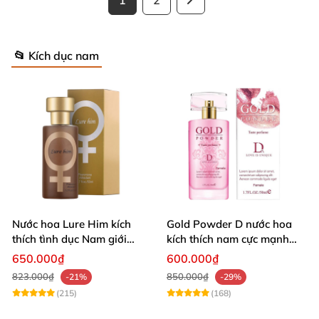
1
2
📂 Kích dục nam
Nước hoa Lure Him kích
Gold Powder D nước hoa
thích tình dục Nam giới
kích thích nam cực mạnh
không mùi loại cực mạnh
tăng ham muốn
650.000₫
600.000₫
823.000₫
850.000₫
-21%
-29%
(215)
(168)