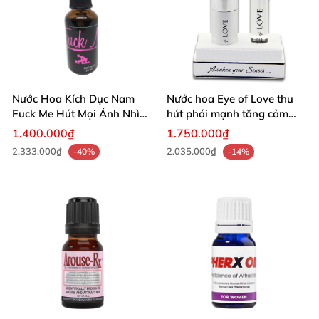
Nước Hoa Kích Dục Nam
Nước hoa Eye of Love thu
Fuck Me Hút Mọi Ánh Nhìn
hút phái mạnh tăng cảm
Quyến Rũ
xúc mãnh liệt
1.400.000₫
1.750.000₫
2.333.000₫
2.035.000₫
-40%
-14%