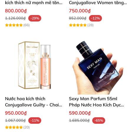
kích thích nữ mạnh mẽ tăng
Conjugallove Women tăng
ham muốn ngay
quyến rũ mê hoặc
800.000₫
750.000₫
1.126.000₫
852.000₫
-29%
-12%
(66)
(28)
Nước hoa kích thích
Sexy Man Parfum 55ml
Conjugallove Guilty - Chai
Pháp Nước Hoa Kích Dục
29ml
Nữ Cao Cấp
950.000₫
590.000₫
1.067.000₫
1.685.000₫
-11%
-65%
(20)