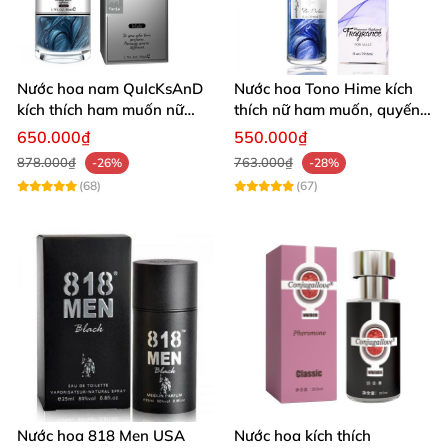
ngọt ngào, nồng nàn và đầy mê hoặc. Đừng chần
chừ,
mua ngay hôm nay
để trải nghiệm sự khác biệt
và chinh phục trái tim người thương ngay lập tức! 🌹
Nước hoa nam QuIcKsAnD
Nước hoa Tono Hime kích
kích thích ham muốn nữ
thích nữ ham muốn, quyến
không mùi giá tốt
rũ mê ly
650.000₫
550.000₫
878.000₫
763.000₫
-26%
-28%
(68)
(67)
Nước hoa 818 Men USA
Nước hoa kích thích