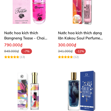
Nước hoa kích thích
Nước hoa kích thích dạng
Bangneng Tease - Chai
lăn Kakou Soul Perfume
25ml
Code - Chai 10ml
790.000₫
300.000₫
849.000₫
341.000₫
-7%
-12%
(13)
(12)