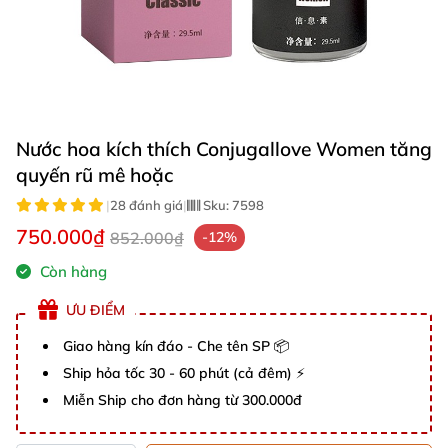
Nước hoa kích thích Conjugallove Women tăng
quyến rũ mê hoặc
|
28 đánh giá
|
Sku:
7598
750.000₫
852.000₫
-12%
Còn hàng
ƯU ĐIỂM
Giao hàng kín đáo - Che tên SP 📦
Ship hỏa tốc 30 - 60 phút (cả đêm) ⚡
Miễn Ship cho đơn hàng từ 300.000đ