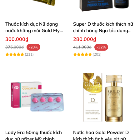
Thuốc kích dục Nữ dạng
Super D thuốc kích thích nữ
nước không mùi Gold Fly
chính hãng Nga tác dụng
ruồi vàng Tây Ban Nha
mạnh tốt nhất
300.000₫
280.000₫
375.000₫
411.000₫
-20%
-32%
(211)
(203)
Lady Era 50mg thuốc kích
Nước hoa Gold Powder D
dục nữ pfizer Mỹ chính
kích thích tình yêu xịt nữ