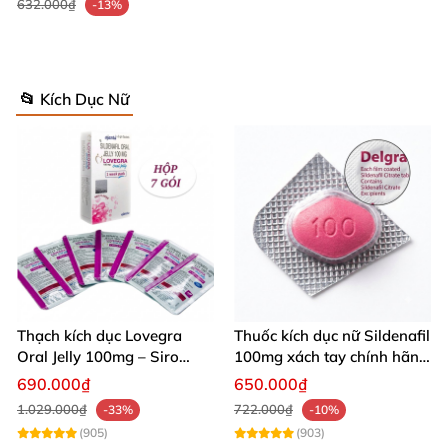
632.000₫
-13%
📂 Kích Dục Nữ
Thạch kích dục Lovegra
Thuốc kích dục nữ Sildenafil
Oral Jelly 100mg – Siro
100mg xách tay chính hãng
Tăng Ham Muốn Kích Thích
độc quyền
690.000₫
650.000₫
Nữ Giới
1.029.000₫
722.000₫
-33%
-10%
(905)
(903)