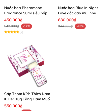
Nước hoa Pheromone
Nước hoa Blue In Night
Fragrance 50ml siêu hấp
Love độc đáo mùi nhẹ
dẫn kích thích tình yêu
quyến rũ nữ
450.000₫
680.000₫
542.000₫
944.000₫
-17%
-28%
(2)
Sáp Thơm Kích Thích Nam
K Her 10g Tăng Ham Muốn
Quý Ông
550.000₫