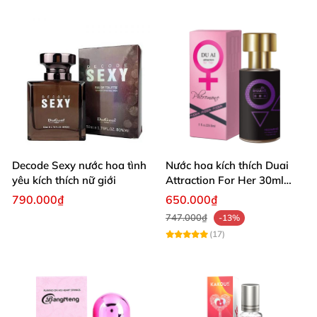
Decode Sexy nước hoa tình
Nước hoa kích thích Duai
yêu kích thích nữ giới
Attraction For Her 30ml
tăng ham muốn
790.000₫
650.000₫
747.000₫
-13%
(17)