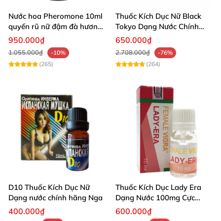
Nước hoa Pheromone 10ml
Thuốc Kích Dục Nữ Black
quyến rũ nữ đậm đà hương
Tokyo Dạng Nước Chính
kích thích
Hãng Nhật Bản
950.000₫
650.000₫
1.055.000₫
2.708.000₫
-10%
-76%
(265)
(264)
D10 Thuốc Kích Dục Nữ
Thuốc Kích Dục Lady Era
Dạng nước chính hãng Nga
Dạng Nước 100mg Cực
Mạnh Hỗ Trợ Tăng Ham
400.000₫
600.000₫
Muốn Nữ Cải Thiện Khô