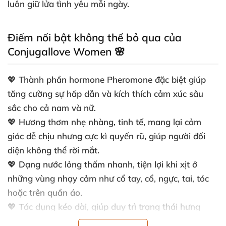
luôn giữ lửa tình yêu mỗi ngày.
Điểm nổi bật không thể bỏ qua của
Conjugallove Women 🌸
💖 Thành phần hormone Pheromone đặc biệt giúp
tăng cường sự hấp dẫn và kích thích cảm xúc sâu
sắc cho cả nam và nữ.
💖 Hương thơm nhẹ nhàng, tinh tế, mang lại cảm
giác dễ chịu nhưng cực kì quyến rũ, giúp người đối
diện không thể rời mắt.
💖 Dạng nước lỏng thấm nhanh, tiện lợi khi xịt ở
những vùng nhạy cảm như cổ tay, cổ, ngực, tai, tóc
hoặc trên quần áo.
💖 Tác dụng kéo dài, giúp duy trì trạng thái hưng
phấn và thúc đẩy sự kết nối thân mật một cách tự