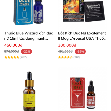
Thuốc Blue Wizard kích dục
Bột Kích Dục Nữ Excitement
nữ 15ml tác dụng mạnh
II MagicArousal USA Thuốc
chính hãng
Tăng Cường Ham Muốn
450.000₫
300.000₫
Dạng Bột Mịn
576.000₫
491.000₫
-22%
-39%
(267)
(266)