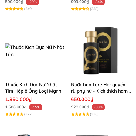
500.000₫
909.000₫
-20%
-34%
Hạn
(240)
(238)
Thuốc Kích Dục Nữ Nhật
Nước hoa Lure Her quyến
Tím Hộp 8 Ống Loại Mạnh
rũ phụ nữ - Kích thích ham
muốn mạnh mẽ
1.350.000₫
650.000₫
1.588.000₫
928.000₫
-15%
-30%
(227)
(226)