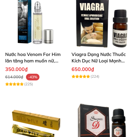
Nước hoa Venom For Him
Viagra Dạng Nước Thuốc
lăn tăng ham muốn nữ,
Kích Dục Nữ Loại Mạnh
quyến rũ sâu
Hiệu Quả Nhanh
350.000₫
650.000₫
(224)
614.000₫
-43%
(225)