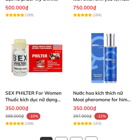
hãng tăng ham muốn
cao cấp chính hãng
500.000₫
750.000₫
(189)
(184)
SEX PHILTER For Women
Nước hoa kích thích nữ
Thuốc kích dục nữ dạng
Moai pheromone for him
nước chính hãng Mỹ tốt
tăng ham muốn nhanh an
350.000₫
350.000₫
nhất
toàn
388.000₫
397.000₫
-10%
-12%
(168)
(163)