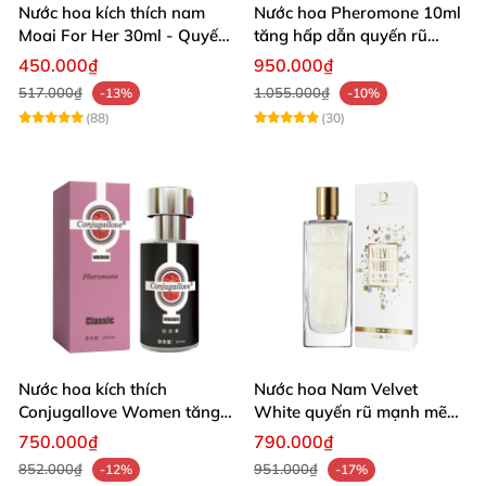
Nước hoa kích thích nam
Nước hoa Pheromone 10ml
Moai For Her 30ml - Quyến
tăng hấp dẫn quyến rũ
rũ thăng hoa
mạnh mẽ nam giới
450.000₫
950.000₫
517.000₫
1.055.000₫
-13%
-10%
(88)
(30)
Nước hoa kích thích
Nước hoa Nam Velvet
Conjugallove Women tăng
White quyến rũ mạnh mẽ
quyến rũ mê hoặc
chai lớn hấp dẫn
750.000₫
790.000₫
852.000₫
951.000₫
-12%
-17%