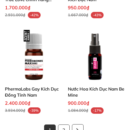
hương quyến rũ
1.700.000₫
950.000₫
2.931.000₫
1.667.000₫
-42%
-43%
PhermaLabs Gay Kích Dục
Nước Hoa Kích Dục Nam Be
Đồng Tính Nam
Mine
2.400.000₫
900.000₫
3.934.000₫
1.084.000₫
-39%
-17%