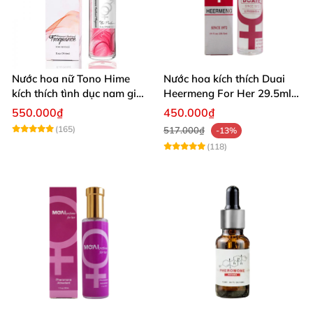
Nước hoa nữ Tono Hime
Nước hoa kích thích Duai
kích thích tình dục nam giới
Heermeng For Her 29.5ml
cực mạnh không mùi
Hương thơm quyến rũ
550.000₫
450.000₫
(165)
517.000₫
-13%
(118)