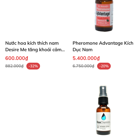
Nước hoa kích thích nam
Pheromone Advantage Kích
Desire Me tăng khoái cảm
Dục Nam
mạnh mẽ
600.000₫
5.400.000₫
882.000₫
6.750.000₫
-32%
-20%