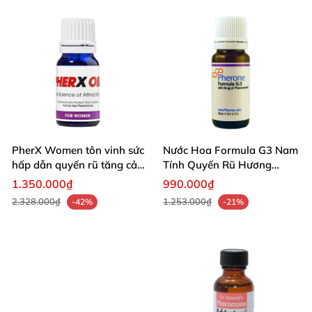
thương.
PherX Women tôn vinh sức
Nước Hoa Formula G3 Nam
hấp dẫn quyến rũ tăng cảm
Tính Quyến Rũ Hương
xúc phái mạnh
Thơm Kích Thích
1.350.000₫
990.000₫
2.328.000₫
1.253.000₫
-42%
-21%