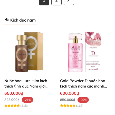
1
2
📂 Kích dục nam
Nước hoa Lure Him kích
Gold Powder D nước hoa
thích tình dục Nam giới
kích thích nam cực mạnh
không mùi loại cực mạnh
tăng ham muốn
650.000₫
600.000₫
823.000₫
850.000₫
-21%
-29%
(215)
(168)