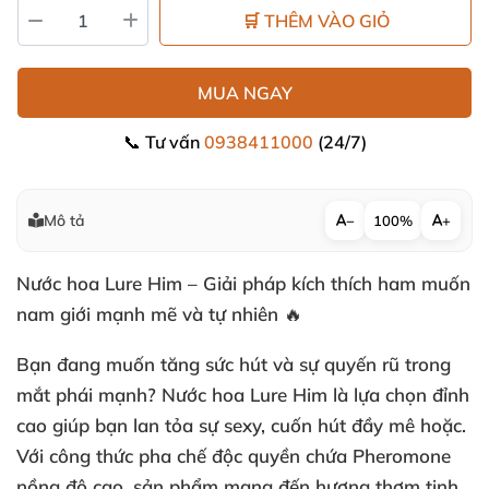
🛒 THÊM VÀO GIỎ
MUA NGAY
📞 Tư vấn
0938411000
(24/7)
Mô tả
−
100%
+
Nước hoa Lure Him – Giải pháp kích thích ham muốn
nam giới mạnh mẽ và tự nhiên 🔥
Bạn đang muốn tăng sức hút và sự quyến rũ trong
mắt phái mạnh? Nước hoa Lure Him là lựa chọn đỉnh
cao giúp bạn lan tỏa sự sexy, cuốn hút đầy mê hoặc.
Với công thức pha chế độc quyền chứa Pheromone
nồng độ cao, sản phẩm mang đến hương thơm tinh