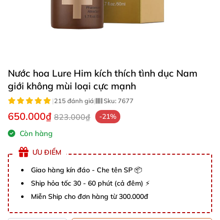
Nước hoa Lure Him kích thích tình dục Nam
giới không mùi loại cực mạnh
|
215 đánh giá
|
Sku:
7677
650.000₫
823.000₫
-21%
Còn hàng
ƯU ĐIỂM
Giao hàng kín đáo - Che tên SP 📦
Ship hỏa tốc 30 - 60 phút (cả đêm) ⚡
Miễn Ship cho đơn hàng từ 300.000đ