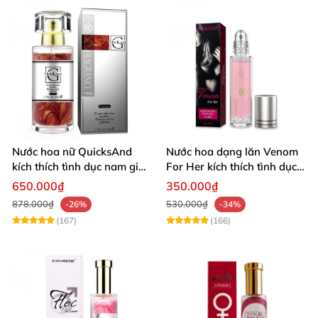
Nước hoa nữ QuicksAnd
Nước hoa dạng lăn Venom
kích thích tình dục nam giới
For Her kích thích tình dục
cực mạnh không mùi
nam giới tăng ham muốn
650.000₫
350.000₫
878.000₫
530.000₫
-26%
-34%
(167)
(166)