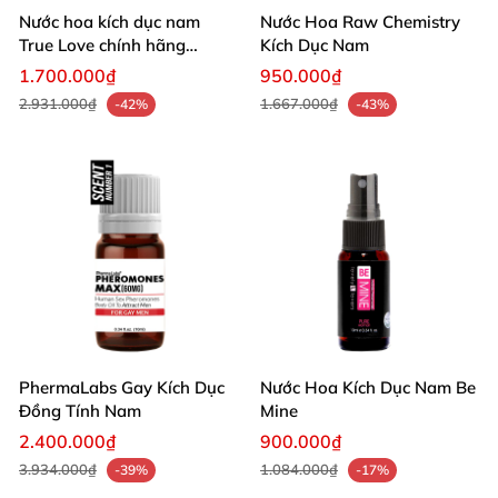
Nước hoa kích dục nam
Nước Hoa Raw Chemistry
True Love chính hãng
Kích Dục Nam
hương quyến rũ
1.700.000₫
950.000₫
2.931.000₫
1.667.000₫
-42%
-43%
PhermaLabs Gay Kích Dục
Nước Hoa Kích Dục Nam Be
Đồng Tính Nam
Mine
2.400.000₫
900.000₫
3.934.000₫
1.084.000₫
-39%
-17%