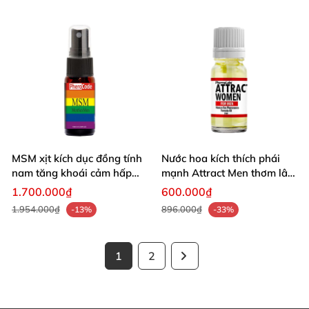
MSM xịt kích dục đồng tính
Nước hoa kích thích phái
nam tăng khoái cảm hấp
mạnh Attract Men thơm lâu
dẫn phái mạnh
hấp dẫn
1.700.000₫
600.000₫
1.954.000₫
896.000₫
-13%
-33%
1
2