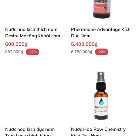
Nước hoa kích thích nam
Pheromone Advantage Kích
Desire Me tăng khoái cảm
Dục Nam
mạnh mẽ
600.000₫
5.400.000₫
882.000₫
6.750.000₫
-32%
-20%
Nước hoa kích dục nam
Nước Hoa Raw Chemistry
True Love chính hãng
Kích Dục Nam