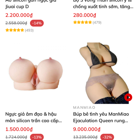
Jiuai cup D
chống xuất tinh sớm, tăng
khoái cảm
2.200.000₫
280.000₫
(479)
2.558.000₫
-14%
(493)
MANMIAO
Ngực giả âm đạo & hậu
Búp bê tình yêu ManMiao
môn silicon trần cao cấp
Ejaculation Queen rung
mềm mịn - Man
cảm biến sưởi ấm phun
1.500.000₫
9.000.000₫
Mastuebator 3kg
nước thông minh
1.724.000₫
13.235.000₫
-13%
-32%