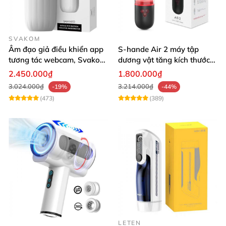
SVAKOM
Âm đạo giả điều khiển app
S-hande Air 2 máy tập
tương tác webcam, Svakom
dương vật tăng kích thước
Sam Neo
tự động cao cấp
2.450.000₫
1.800.000₫
3.024.000₫
3.214.000₫
-19%
-44%
(473)
(389)
LETEN