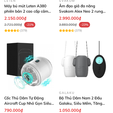
LETEN
SVAKOM
Máy bú mút Leten A380
Âm đạo giả đa năng
phiên bản 2 cao cấp cảm
Svakom Alex Neo 2 rung
giác chân thực
thụt mạnh
2.150.000₫
2.990.000₫
2.721.000₫
3.883.000₫
-21%
-23%
(379)
(379)
GALAKU
Cốc Thủ Dâm Tự Động
Bộ Thủ Dâm Nam 2 Đầu
Aircraft Cup Nhỏ Gọn Siêu
Galaku, Siêu Mềm, Tăng
Kích Thích
Khoái Cảm
790.000₫
1.050.000₫