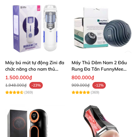
Máy bú mút tự động Zini đa
Máy Thủ Dâm Nam 2 Đầu
chức năng cho nam thủ
Rung Đa Tần FunnyMee
dâm tự sướng bú cu giá rẻ
Bóng Pokemon
1.500.000₫
800.000₫
1.948.000₫
909.000₫
-23%
-12%
(369)
(369)