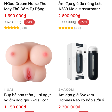
HGod Dream Horse Thor
Âm đạo giả đa năng Leten
Máy Thủ Dâm Tự Động
A380 Male Masturbator
Rung Thụt Xoay 360 Độ
Version 4
1.690.000₫
2.600.000₫
3.673.000₫
3.333.000₫
-54%
-22%
(388)
(388)
JIUAI
SVAKOM
Búp bê bán thân Jiuai ngực
Âm đạo giả Svakom
và âm đạo giả 2kg silicon
Hannes Neo co bóp sưởi ấm
nguyên khối cao cấp
tiện lợi điều khiển app
1.150.000₫
2.300.000₫