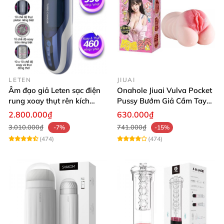
LETEN
JIUAI
Âm đạo giả Leten sạc điện
Onahole Jiuai Vulva Pocket
rung xoay thụt rên kích
Pussy Bướm Giả Cầm Tay
thích phê
Thiết Kế Mô Phỏng Chân
2.800.000₫
630.000₫
Thực
3.010.000₫
741.000₫
-7%
-15%
(474)
(474)