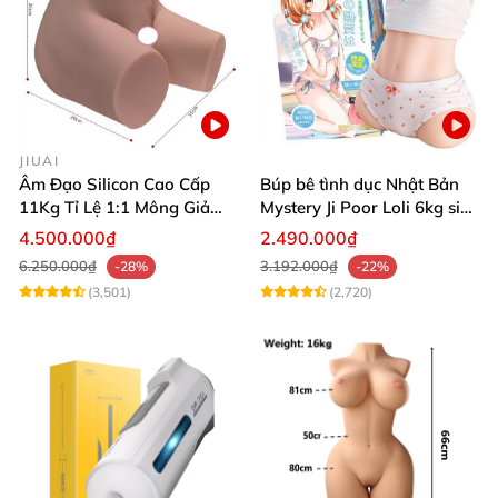
JIUAI
Âm Đạo Silicon Cao Cấp
Búp bê tình dục Nhật Bản
11Kg Tỉ Lệ 1:1 Mông Giả
Mystery Ji Poor Loli 6kg siêu
Nguyên Khối Kích Thước
thực
4.500.000₫
2.490.000₫
Thật Jiuai Nhật Bản
6.250.000₫
3.192.000₫
-28%
-22%
(3,501)
(2,720)