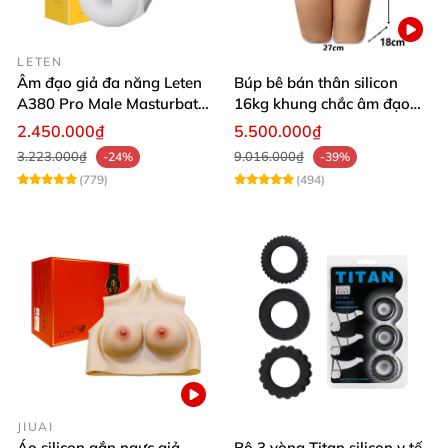
LETEN
Âm đạo giả đa năng Leten
Búp bê bán thân silicon
A380 Pro Male Masturbator
16kg khung chắc âm đạo
Version 3
khít hồng
2.450.000₫
5.500.000₫
3.223.000₫
9.016.000₫
-24%
-39%
(779)
(494)
JIUAI
Áo silicon gắn ngực giả
Bộ 3 vòng Titan silicon y tế