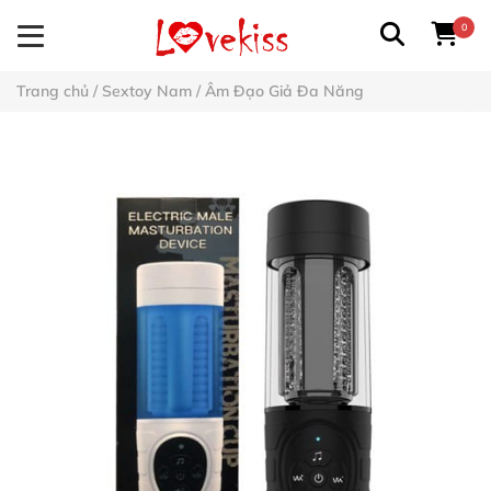
0
Trang chủ
/
Sextoy Nam
/
Âm Đạo Giả Đa Năng