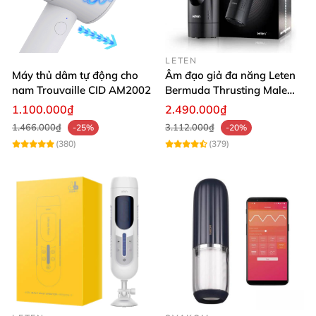
LETEN
Máy thủ dâm tự động cho
Âm đạo giả đa năng Leten
nam Trouvaille CID AM2002
Bermuda Thrusting Male
Masturbator máy thủ dâm
1.100.000₫
2.490.000₫
cao cấp
1.466.000₫
3.112.000₫
-25%
-20%
(380)
(379)