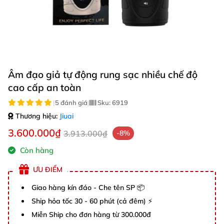
Âm đạo giả tự động rung sạc nhiều chế độ
cao cấp an toàn
|
5 đánh giá
|
Sku:
6919
Thương hiệu:
Jiuai
3.600.000₫
3.913.000₫
-8%
Còn hàng
ƯU ĐIỂM
Giao hàng kín đáo - Che tên SP 📦
Ship hỏa tốc 30 - 60 phút (cả đêm) ⚡
Miễn Ship cho đơn hàng từ 300.000đ