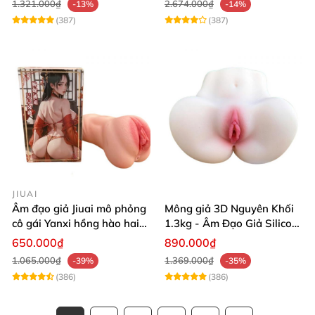
1.321.000₫
2.674.000₫
-13%
-14%
(387)
(387)
JIUAI
Âm đạo giả Jiuai mô phỏng
Mông giả 3D Nguyên Khối
cô gái Yanxi hồng hào hai
1.3kg - Âm Đạo Giả Silicon
lỗ bướm giả cầm tay 610g
Siêu Mềm 2 Lỗ Nằm Ngửa
650.000₫
890.000₫
Như Thật
1.065.000₫
1.369.000₫
-39%
-35%
(386)
(386)