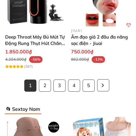
JIUAI
Deep Throat Máy Bú Mút Tự
Âm đạo giả 2 đâu đa năng
Động Rung Thụt Hút Chân
sạc điện - Jiuai
Không Đế Gắn Tường Cao
1.850.000₫
750.000₫
Cấp
4.204.000₫
862.000₫
-56%
-13%
(367)
1
2
3
4
5
📂 Sextoy Nam