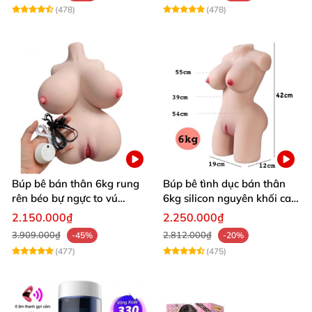
(478)
(478)
Búp bê bán thân 6kg rung
Búp bê tình dục bán thân
rên béo bự ngực to vú
6kg silicon nguyên khối cao
khủng siêu múp
cấp giá rẻ
2.150.000₫
2.250.000₫
3.909.000₫
2.812.000₫
-45%
-20%
(477)
(475)