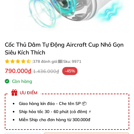
Cốc Thủ Dâm Tự Động Aircraft Cup Nhỏ Gọn
Siêu Kích Thích
|
378 đánh giá
|
Sku:
9971
790.000₫
1.436.000₫
-45%
Còn hàng
ƯU ĐIỂM
Giao hàng kín đáo - Che tên SP 📦
Ship hỏa tốc 30 - 60 phút (cả đêm) ⚡
Miễn Ship cho đơn hàng từ 300.000đ