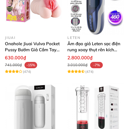
JIUAI
LETEN
Onahole Jiuai Vulva Pocket
Âm đạo giả Leten sạc điện
Pussy Bướm Giả Cầm Tay
rung xoay thụt rên kích
Thiết Kế Mô Phỏng Chân
thích phê
630.000₫
2.800.000₫
Thực
741.000₫
3.010.000₫
-15%
-7%
(474)
(474)