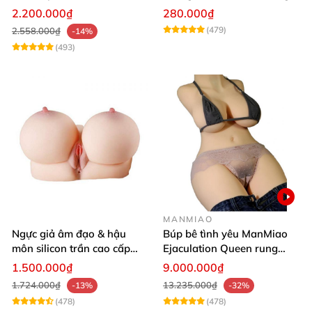
khoái cảm
2.200.000₫
280.000₫
(479)
2.558.000₫
-14%
(493)
MANMIAO
Ngực giả âm đạo & hậu
Búp bê tình yêu ManMiao
môn silicon trần cao cấp
Ejaculation Queen rung
mềm mịn - Man
cảm biến sưởi ấm phun
1.500.000₫
9.000.000₫
Mastuebator 3kg
nước thông minh
1.724.000₫
13.235.000₫
-13%
-32%
(478)
(478)