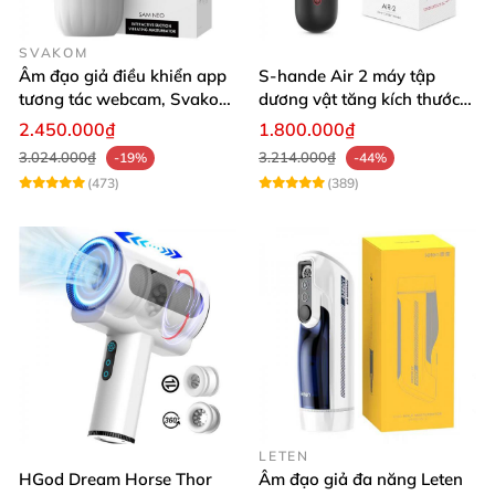
SVAKOM
Âm đạo giả điều khiển app
S-hande Air 2 máy tập
tương tác webcam, Svakom
dương vật tăng kích thước
Sam Neo
tự động cao cấp
2.450.000₫
1.800.000₫
3.024.000₫
3.214.000₫
-19%
-44%
(473)
(389)
LETEN
HGod Dream Horse Thor
Âm đạo giả đa năng Leten