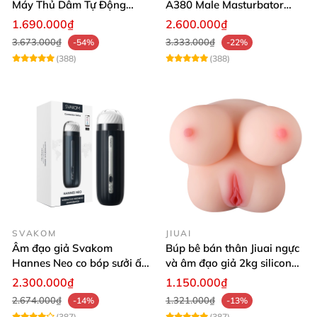
Máy Thủ Dâm Tự Động
A380 Male Masturbator
Rung Thụt Xoay 360 Độ
Version 4
1.690.000₫
2.600.000₫
3.673.000₫
3.333.000₫
-54%
-22%
(388)
(388)
SVAKOM
JIUAI
Âm đạo giả Svakom
Búp bê bán thân Jiuai ngực
Hannes Neo co bóp sưởi ấm
và âm đạo giả 2kg silicon
tiện lợi điều khiển app
nguyên khối cao cấp
2.300.000₫
1.150.000₫
2.674.000₫
1.321.000₫
-14%
-13%
(387)
(387)