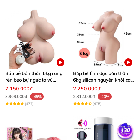
Búp bê bán thân 6kg rung
Búp bê tình dục bán thân
rên béo bự ngực to vú
6kg silicon nguyên khối cao
khủng siêu múp
cấp giá rẻ
2.150.000₫
2.250.000₫
3.909.000₫
2.812.000₫
-45%
-20%
(477)
(475)