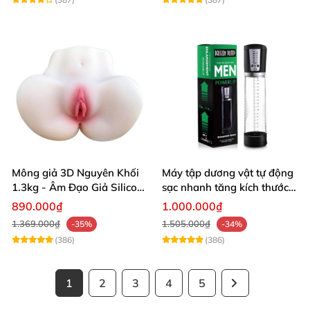
Mông giả 3D Nguyên Khối
Máy tập dương vật tự động
1.3kg - Âm Đạo Giả Silicon
sạc nhanh tăng kích thước
Siêu Mềm 2 Lỗ Nằm Ngửa
hiệu quả
890.000₫
1.000.000₫
Như Thật
1.369.000₫
1.505.000₫
-35%
-34%
(386)
(386)
1
2
3
4
5