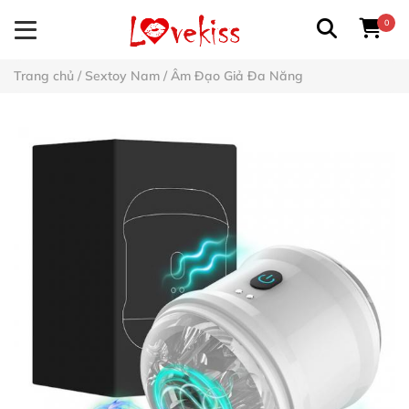
0
Trang chủ
/
Sextoy Nam
/
Âm Đạo Giả Đa Năng