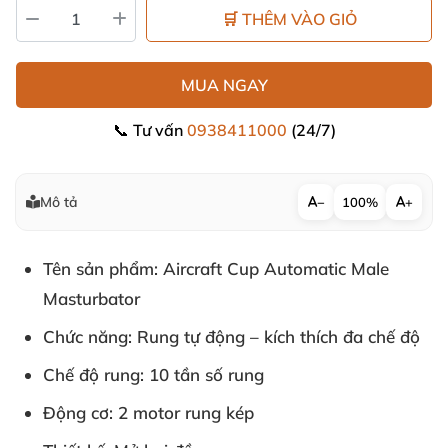
🛒 THÊM VÀO GIỎ
MUA NGAY
📞 Tư vấn
0938411000
(24/7)
Mô tả
−
100%
+
Tên sản phẩm:
Aircraft Cup Automatic Male
Masturbator
Chức năng:
Rung tự động – kích thích đa chế độ
Chế độ rung:
10 tần số rung
Động cơ:
2 motor rung kép