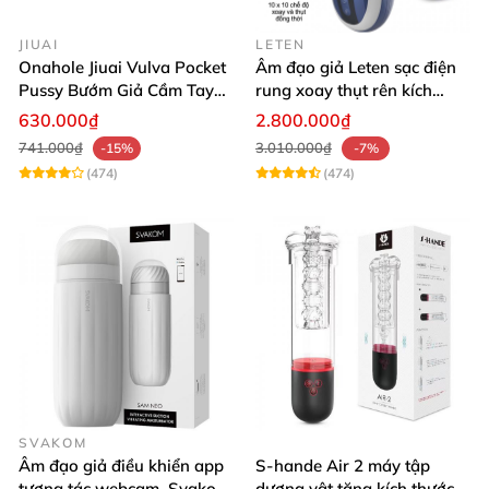
JIUAI
LETEN
Onahole Jiuai Vulva Pocket
Âm đạo giả Leten sạc điện
Pussy Bướm Giả Cầm Tay
rung xoay thụt rên kích
Thiết Kế Mô Phỏng Chân
thích phê
630.000₫
2.800.000₫
Thực
741.000₫
3.010.000₫
-15%
-7%
(474)
(474)
SVAKOM
Âm đạo giả điều khiển app
S-hande Air 2 máy tập
tương tác webcam, Svakom
dương vật tăng kích thước