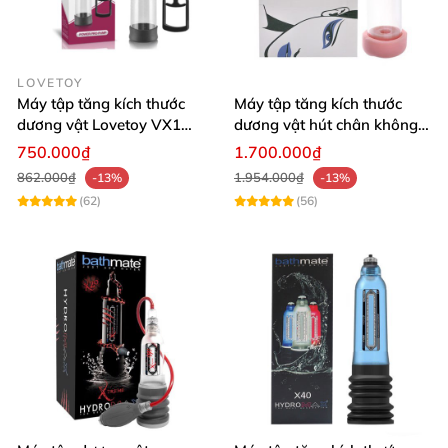
LOVETOY
Máy tập tăng kích thước
Máy tập tăng kích thước
dương vật Lovetoy VX1
dương vật hút chân không
tăng cường sinh lý hiệu quả
tự động - The II Generation
750.000₫
1.700.000₫
862.000₫
1.954.000₫
-13%
-13%
(62)
(56)