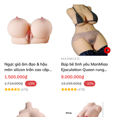
MANMIAO
Ngực giả âm đạo & hậu
Búp bê tình yêu ManMiao
môn silicon trần cao cấp
Ejaculation Queen rung
mềm mịn - Man
cảm biến sưởi ấm phun
1.500.000₫
9.000.000₫
Mastuebator 3kg
nước thông minh
1.724.000₫
13.235.000₫
-13%
-32%
(478)
(478)