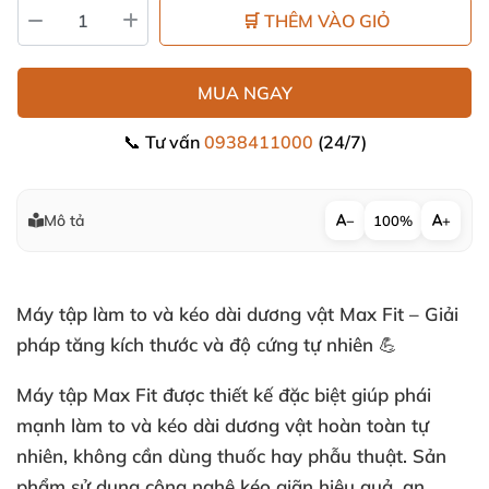
🛒 THÊM VÀO GIỎ
MUA NGAY
📞 Tư vấn
0938411000
(24/7)
Mô tả
−
100%
+
Máy tập làm to và kéo dài dương vật Max Fit – Giải
pháp tăng kích thước và độ cứng tự nhiên 💪
Máy tập Max Fit được thiết kế đặc biệt giúp phái
mạnh làm to và kéo dài dương vật hoàn toàn tự
nhiên, không cần dùng thuốc hay phẫu thuật. Sản
phẩm sử dụng công nghệ kéo giãn hiệu quả, an