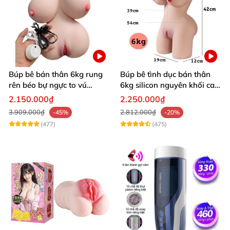
Búp bê bán thân 6kg rung
Búp bê tình dục bán thân
rên béo bự ngực to vú
6kg silicon nguyên khối cao
khủng siêu múp
cấp giá rẻ
2.150.000₫
2.250.000₫
3.909.000₫
2.812.000₫
-45%
-20%
(477)
(475)