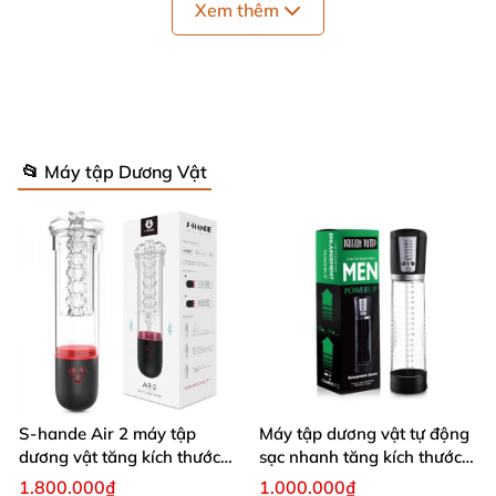
Xem thêm
📂 Máy tập Dương Vật
Máy tập kéo dài dương vật Max Fit tăng kích thước hiệu quả
S-hande Air 2 máy tập
Máy tập dương vật tự động
dương vật tăng kích thước
sạc nhanh tăng kích thước
tự động cao cấp
hiệu quả
1.800.000₫
1.000.000₫