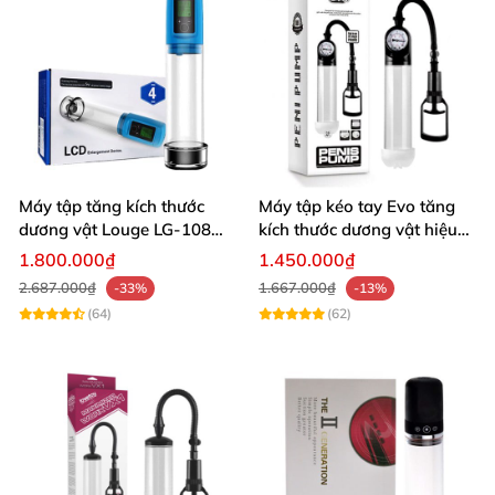
Máy tập tăng kích thước
Máy tập kéo tay Evo tăng
dương vật Louge LG-108
kích thước dương vật hiệu
hiệu quả an toàn
quả
1.800.000₫
1.450.000₫
2.687.000₫
1.667.000₫
-33%
-13%
(64)
(62)