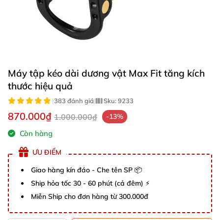
Máy tập kéo dài dương vật Max Fit tăng kích
thước hiệu quả
|
383 đánh giá
|
Sku:
9233
870.000₫
1.000.000₫
-13%
Còn hàng
ƯU ĐIỂM
Giao hàng kín đáo - Che tên SP 📦
Ship hỏa tốc 30 - 60 phút (cả đêm) ⚡
Miễn Ship cho đơn hàng từ 300.000đ