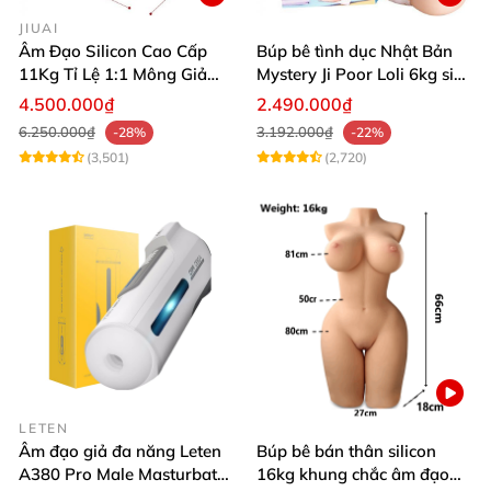
JIUAI
Âm Đạo Silicon Cao Cấp
Búp bê tình dục Nhật Bản
11Kg Tỉ Lệ 1:1 Mông Giả
Mystery Ji Poor Loli 6kg siêu
Nguyên Khối Kích Thước
thực
4.500.000₫
2.490.000₫
Thật Jiuai Nhật Bản
6.250.000₫
3.192.000₫
-28%
-22%
(3,501)
(2,720)
LETEN
Âm đạo giả đa năng Leten
Búp bê bán thân silicon
A380 Pro Male Masturbator
16kg khung chắc âm đạo