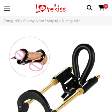
0
Trang chủ
/
Sextoy Nam
/
Máy tập Dương Vật