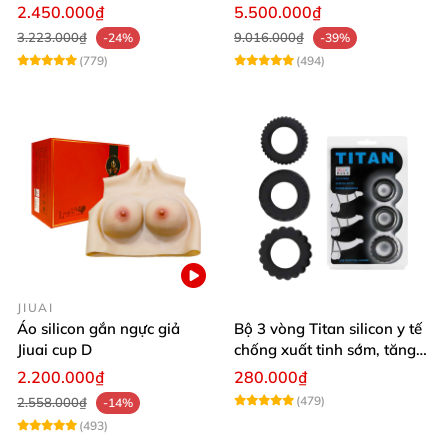
Version 3
khít hồng
2.450.000₫
5.500.000₫
3.223.000₫
9.016.000₫
-24%
-39%
(779)
(494)
JIUAI
Áo silicon gắn ngực giả
Bộ 3 vòng Titan silicon y tế
Jiuai cup D
chống xuất tinh sớm, tăng
khoái cảm
2.200.000₫
280.000₫
(479)
2.558.000₫
-14%
(493)