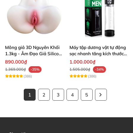
Mông giả 3D Nguyên Khối
Máy tập dương vật tự động
1.3kg - Âm Đạo Giả Silicon
sạc nhanh tăng kích thước
Siêu Mềm 2 Lỗ Nằm Ngửa
hiệu quả
890.000₫
1.000.000₫
Như Thật
1.369.000₫
1.505.000₫
-35%
-34%
(386)
(386)
1
2
3
4
5