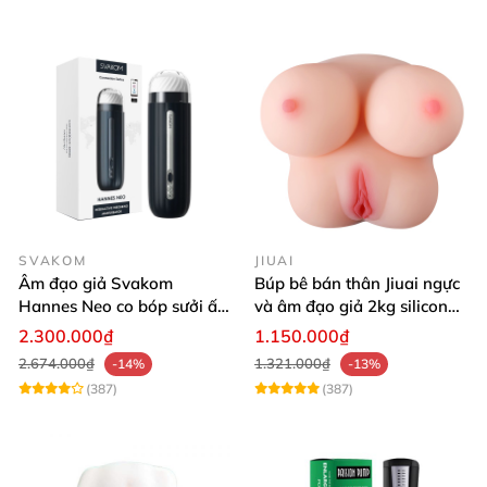
SVAKOM
JIUAI
Âm đạo giả Svakom
Búp bê bán thân Jiuai ngực
Hannes Neo co bóp sưởi ấm
và âm đạo giả 2kg silicon
tiện lợi điều khiển app
nguyên khối cao cấp
2.300.000₫
1.150.000₫
2.674.000₫
1.321.000₫
-14%
-13%
(387)
(387)