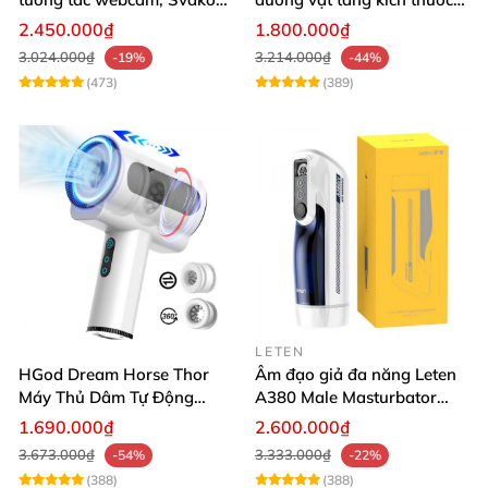
Sam Neo
tự động cao cấp
2.450.000₫
1.800.000₫
3.024.000₫
3.214.000₫
-19%
-44%
(473)
(389)
LETEN
HGod Dream Horse Thor
Âm đạo giả đa năng Leten
Máy Thủ Dâm Tự Động
A380 Male Masturbator
Rung Thụt Xoay 360 Độ
Version 4
1.690.000₫
2.600.000₫
3.673.000₫
3.333.000₫
-54%
-22%
(388)
(388)