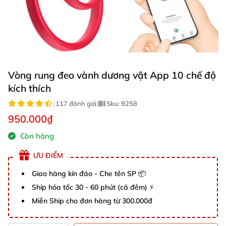
Vòng rung đeo vành dương vật App 10 chế độ
kích thích
|
117 đánh giá
|
Sku:
9258
950.000₫
Còn hàng
ƯU ĐIỂM
Giao hàng kín đáo - Che tên SP 📦
Ship hỏa tốc 30 - 60 phút (cả đêm) ⚡
Miễn Ship cho đơn hàng từ 300.000đ