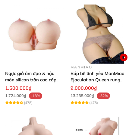
MANMIAO
Ngực giả âm đạo & hậu
Búp bê tình yêu ManMiao
môn silicon trần cao cấp
Ejaculation Queen rung
mềm mịn - Man
cảm biến sưởi ấm phun
1.500.000₫
9.000.000₫
Mastuebator 3kg
nước thông minh
1.724.000₫
13.235.000₫
-13%
-32%
(478)
(478)