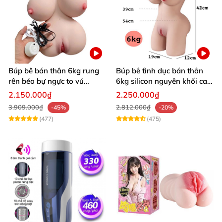
Búp bê bán thân 6kg rung
Búp bê tình dục bán thân
rên béo bự ngực to vú
6kg silicon nguyên khối cao
khủng siêu múp
cấp giá rẻ
2.150.000₫
2.250.000₫
3.909.000₫
2.812.000₫
-45%
-20%
(477)
(475)