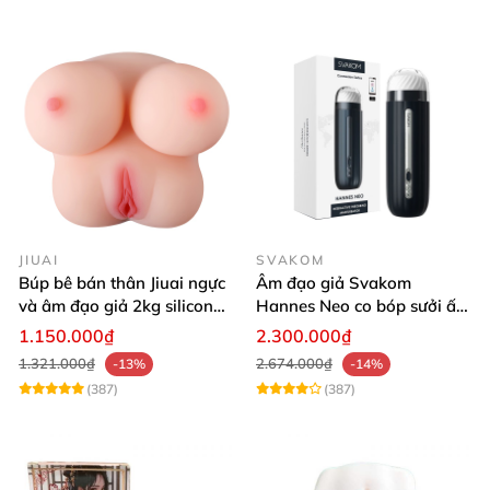
JIUAI
SVAKOM
Búp bê bán thân Jiuai ngực
Âm đạo giả Svakom
và âm đạo giả 2kg silicon
Hannes Neo co bóp sưởi ấm
nguyên khối cao cấp
tiện lợi điều khiển app
1.150.000₫
2.300.000₫
1.321.000₫
2.674.000₫
-13%
-14%
(387)
(387)