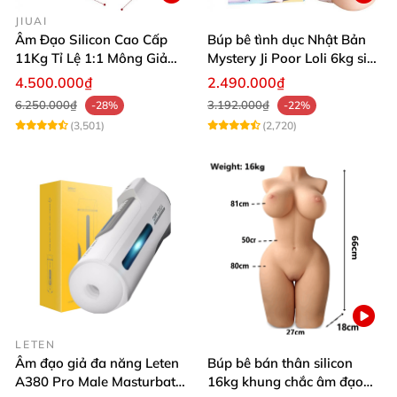
JIUAI
Âm Đạo Silicon Cao Cấp
Búp bê tình dục Nhật Bản
11Kg Tỉ Lệ 1:1 Mông Giả
Mystery Ji Poor Loli 6kg siêu
Nguyên Khối Kích Thước
thực
4.500.000₫
2.490.000₫
Thật Jiuai Nhật Bản
6.250.000₫
3.192.000₫
-28%
-22%
(3,501)
(2,720)
LETEN
Âm đạo giả đa năng Leten
Búp bê bán thân silicon
A380 Pro Male Masturbator
16kg khung chắc âm đạo