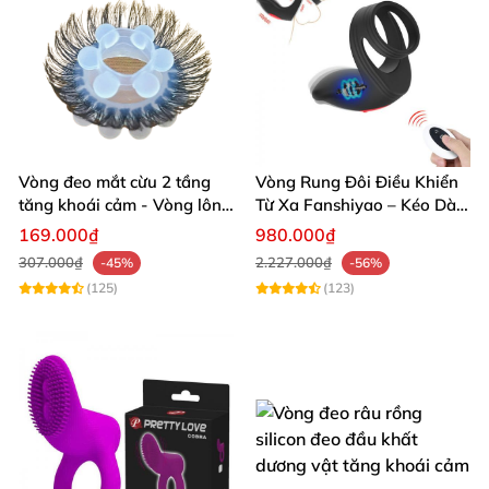
cảm nhận sự khác biệt tuyệt vời! 🚀
Vòng đeo mắt cừu 2 tầng
Vòng Rung Đôi Điều Khiển
tăng khoái cảm - Vòng lông
Từ Xa Fanshiyao – Kéo Dài
ngựa gai silicon đeo dương
Thời Gian Tăng Khoái Cảm
169.000₫
980.000₫
vật
Cặp Đôi
307.000₫
2.227.000₫
-45%
-56%
(125)
(123)