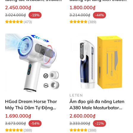
Sam Neo
tự động cao cấp
2.450.000₫
1.800.000₫
3.024.000₫
3.214.000₫
-19%
-44%
(473)
(389)
LETEN
HGod Dream Horse Thor
Âm đạo giả đa năng Leten
Máy Thủ Dâm Tự Động
A380 Male Masturbator
Rung Thụt Xoay 360 Độ
Version 4
1.690.000₫
2.600.000₫
3.673.000₫
3.333.000₫
-54%
-22%
(388)
(388)