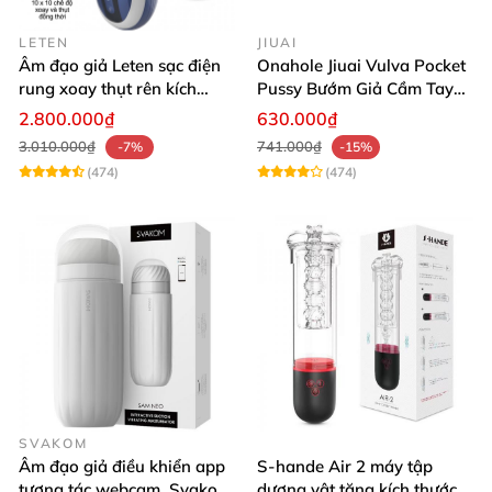
LETEN
JIUAI
Âm đạo giả Leten sạc điện
Onahole Jiuai Vulva Pocket
rung xoay thụt rên kích
Pussy Bướm Giả Cầm Tay
thích phê
Thiết Kế Mô Phỏng Chân
2.800.000₫
630.000₫
Thực
3.010.000₫
741.000₫
-7%
-15%
(474)
(474)
SVAKOM
Âm đạo giả điều khiển app
S-hande Air 2 máy tập
tương tác webcam, Svakom
dương vật tăng kích thước