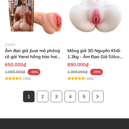
JIUAI
Âm đạo giả Jiuai mô phỏng
Mông giả 3D Nguyên Khối
cô gái Yanxi hồng hào hai
1.3kg - Âm Đạo Giả Silicon
lỗ bướm giả cầm tay 610g
Siêu Mềm 2 Lỗ Nằm Ngửa
650.000₫
890.000₫
Như Thật
1.065.000₫
1.369.000₫
-39%
-35%
(386)
(386)
1
2
3
4
5