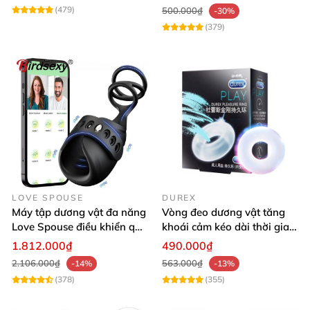
(479)
500.000₫
-30%
(379)
LOVE SPOUSE
DUREX
Máy tập dương vật đa năng
Vòng đeo dương vật tăng
Love Spouse điều khiển qua
khoái cảm kéo dài thời gian
app kèm vòng đeo
- Durex Pleasure Ring
1.812.000₫
490.000₫
2.106.000₫
563.000₫
-14%
-13%
(378)
(355)
Vòng rung đeo vành dương vật App 10 chế độ kích thích