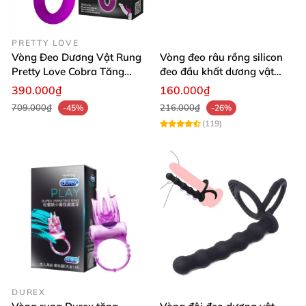
PRETTY LOVE
Vòng Đeo Dương Vật Rung
Vòng đeo râu rồng silicon
Pretty Love Cobra Tăng
đeo đầu khất dương vật
Khoái Cảm & Kéo Dài Thời
tăng khoái cảm
390.000₫
160.000₫
Gian
709.000₫
216.000₫
-45%
-26%
(119)
DUREX