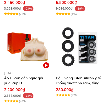
Version 3
khít hồng
2.450.000₫
5.500.000₫
3.223.000₫
9.016.000₫
-24%
-39%
(779)
(494)
JIUAI
Áo silicon gắn ngực giả
Bộ 3 vòng Titan silicon y tế
Jiuai cup D
chống xuất tinh sớm, tăng
khoái cảm
2.200.000₫
280.000₫
(479)
2.558.000₫
-14%
(493)