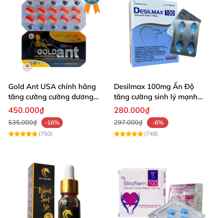
Gold Ant USA chính hãng
Desilmax 100mg Ấn Độ
tăng cường cường dương
tăng cường sinh lý mạnh
bền lâu - Kiến Vàng Đen
mẽ, chính hãng
450.000₫
280.000₫
Tây Tạng
535.000₫
297.000₫
-16%
-6%
(750)
(748)