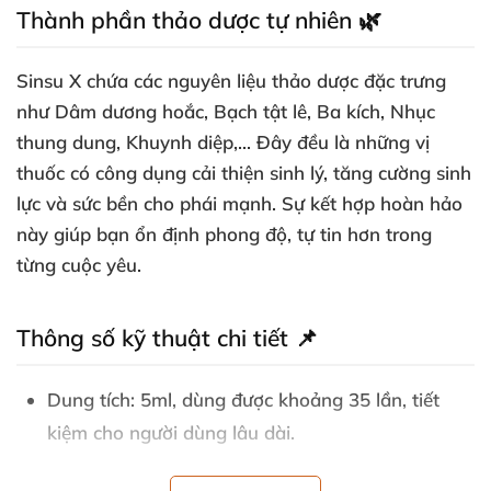
Thành phần thảo dược tự nhiên 🌿
Sinsu X chứa các nguyên liệu thảo dược đặc trưng
như Dâm dương hoắc, Bạch tật lê, Ba kích, Nhục
thung dung, Khuynh diệp,... Đây đều là những vị
thuốc có công dụng cải thiện sinh lý, tăng cường sinh
lực và sức bền cho phái mạnh. Sự kết hợp hoàn hảo
này giúp bạn ổn định phong độ, tự tin hơn trong
từng cuộc yêu.
Thông số kỹ thuật chi tiết 📌
Dung tích
: 5ml, dùng được khoảng 35 lần, tiết
kiệm cho người dùng lâu dài.
Dạng bào chế
: Cao sìn sú nguyên chất, dễ sử