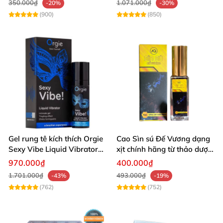
350.000₫
1.071.000₫
-20%
-30%
(900)
(850)
Gel rung tê kích thích Orgie
Cao Sìn sú Đế Vương dạng
Sexy Vibe Liquid Vibrator
xịt chính hãng từ thảo dược
15ml Tăng Khoái Cảm Tức
Ê Đê Việt Nam
970.000₫
400.000₫
Thì Cho Cả Nam & Nữ
1.701.000₫
493.000₫
-43%
-19%
(762)
(752)