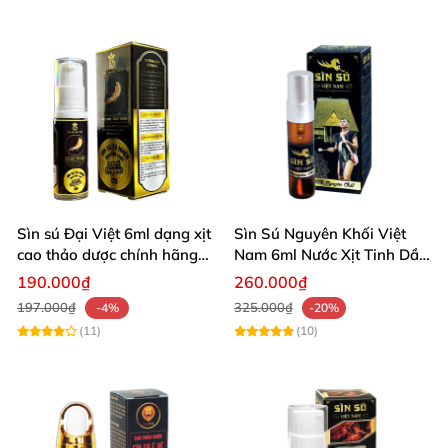
Sìn sú Đại Việt 6ml dạng xịt
Sìn Sú Nguyên Khối Việt
cao thảo dược chính hãng
Nam 6ml Nước Xịt Tinh Dầu
chuẩn nước nguyên chất
Quyến Rũ
190.000₫
260.000₫
197.000₫
325.000₫
-4%
-20%
(11)
(10)