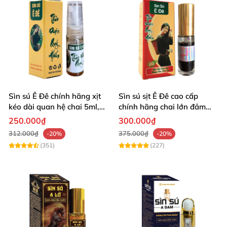
tránh kích ứng.
Không lạm dụng, dùng quá nhiều hoặc để sản
phẩm lâu trên da trong 1 lần.
Sìn sú Ê Đê chính hãng xịt
Sìn sú sịt Ê Đê cao cấp
kéo dài quan hệ chai 5ml,
chính hãng chai lớn đảm
tăng phê
bảo chất lượng
250.000₫
300.000₫
312.000₫
375.000₫
-20%
-20%
(351)
(227)
Kho sỉ Sinsu X cao sìn sú thảo dược Ê Đê dạng chai xịt chuẩn
nước nguyên chất có tốt không?