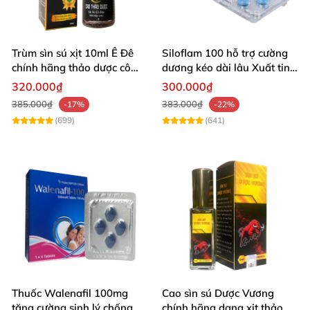
Trùm sìn sú xịt 10ml Ê Đê
Siloflam 100 hỗ trợ cường
chính hãng thảo dược cô
dương kéo dài lâu Xuất tinh
đặc
sớm
320.000₫
300.000₫
385.000₫
383.000₫
-17%
-22%
(699)
(641)
Thuốc Walenafil 100mg
Cao sìn sú Dược Vương
tăng cường sinh lý chống
chính hãng dạng xịt thảo