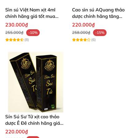
Sìn sú Việt Nam xịt 4ml
Cao sìn sú AQuang thảo
chính hãng giá tốt mua
dược chính hãng tăng
ngay
cường sinh lý nam hiệu quả
230.000₫
220.000₫
255.000₫
258.000₫
-10%
-15%
(8)
(6)
Sín Sú Sư Tử xịt cao thảo
dược Ê Đê chính hãng giá
tốt
220.000₫