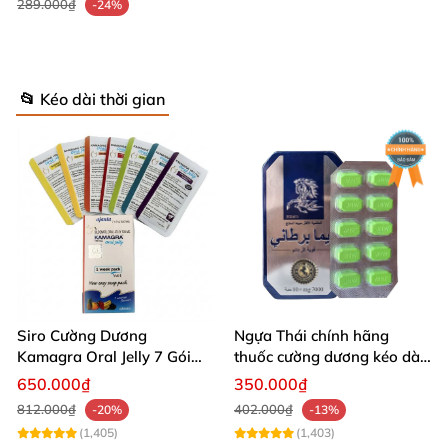
289.000₫
-24%
📂 Kéo dài thời gian
Siro Cường Dương
Ngựa Thái chính hãng
Kamagra Oral Jelly 7 Gói
thuốc cường dương kéo dài
Hương Trái Cây Tăng
thời gian cho Nam hộp 10
650.000₫
350.000₫
Cường Sinh Lực Nam
viên
812.000₫
402.000₫
-20%
-13%
(1,405)
(1,403)