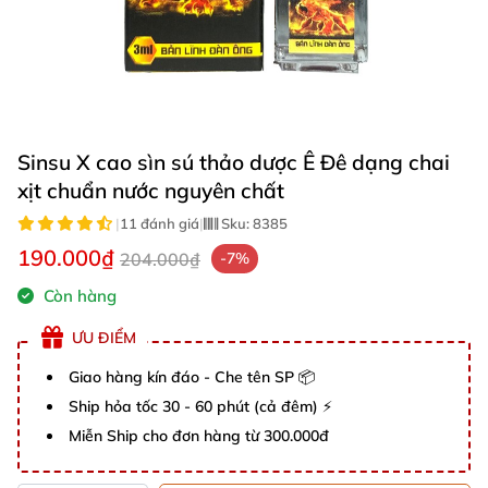
Sinsu X cao sìn sú thảo dược Ê Đê dạng chai
xịt chuẩn nước nguyên chất
|
11 đánh giá
|
Sku:
8385
190.000₫
204.000₫
-7%
Còn hàng
ƯU ĐIỂM
Giao hàng kín đáo - Che tên SP 📦
Ship hỏa tốc 30 - 60 phút (cả đêm) ⚡
Miễn Ship cho đơn hàng từ 300.000đ