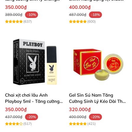
xuất tinh sớm hiệu quả
dược Ê Đê Tây Nguyên
350.000₫
400.000₫
389.000₫
487.000₫
-10%
-18%
(637)
(600)
Chai xịt chơi lâu Anh
Gel Sìn Sú Nam Tăng
Playboy 5ml - Tăng cường
Cường Sinh Lý Kéo Dài Thời
bền bỉ, dễ dùng
Gian Yêu
350.000₫
320.000₫
437.000₫
400.000₫
-20%
-20%
(517)
(421)