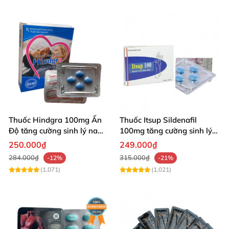
Thuốc Hindgra 100mg Ấn
Thuốc Itsup Sildenafil
Độ tăng cường sinh lý nam
100mg tăng cường sinh lý
hindgra-100 chống xts
nam, kéo dài thời gian quan
250.000₫
249.000₫
cương dương
hệ hiệu quả
284.000₫
315.000₫
-12%
-21%
(1,071)
(1,021)