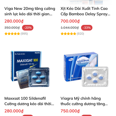
Viga New 20mg tăng cường
Xịt Kéo Dài Xuất Tinh Cao
sinh lực kéo dài thời gian
Cấp Bamboo Delay Spray
hộp 4 viên
Chính Hãng USA
280.000₫
700.000₫
350.000₫
1.044.000₫
-20%
-33%
(995)
(920)
Maxxsat 100 Sildenafil
Viagra Mỹ chính hãng
Cường dương kéo dài thời
thuốc cường dương tăng
gian Nam
cường sức mạnh hiệu quả
280.000₫
750.000₫
bền lâu