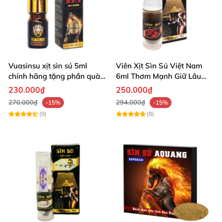
Vuasinsu xịt sìn sú 5ml
Viên Xịt Sìn Sú Việt Nam
chính hãng tặng phần quà
6ml Thơm Mạnh Giữ Lâu
hấp dẫn
Hương Thuốc
230.000₫
250.000₫
270.000₫
294.000₫
-15%
-15%
(9)
(8)