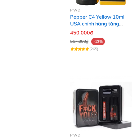
PWD
Popper C4 Yellow 10ml
USA chính hãng tăng
khoái cảm mạnh mẽ
450.000₫
517.000₫
-13%
(265)
PWD