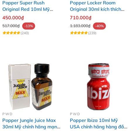
Popper Super Rush
Popper Locker Room
Original Red 10ml Mỹ
Original 30ml kích thích
chính hãng tăng khoái
mạnh mẽ giá tốt
450.000₫
710.000₫
cảm
517.000₫
1.183.000₫
-13%
-40%
(240)
(239)
PWD
PWD
Popper Jungle Juice Max
Popper Ibiza 10ml Mỹ
30ml Mỹ chính hãng mạnh
USA chính hãng hàng đầu