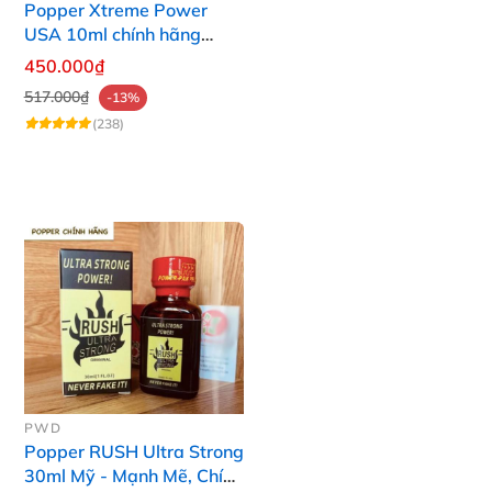
Popper Xtreme Power
USA 10ml chính hãng
mạnh mẽ kích thích
450.000₫
517.000₫
-13%
(238)
PWD
Popper RUSH Ultra Strong
30ml Mỹ - Mạnh Mẽ, Chính