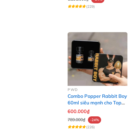
(229)
PWD
Combo Popper Rabbit Boy
60ml siêu mạnh cho Top
làm chủ, bùng nổ bản lĩnh
600.000₫
789.000₫
-24%
(226)