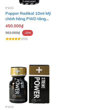
PWD
Popper Radikal 10ml Mỹ
chính hãng PWD tăng
hưng phấn
450.000₫
562.000₫
-20%
(253)
PWD