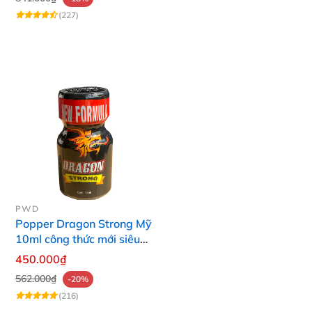
(227)
PWD
Popper Dragon Strong Mỹ
10ml công thức mới siêu
mạnh Top Bot
450.000₫
562.000₫
-20%
(216)