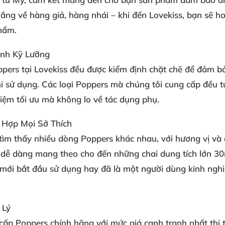
 lắng về hàng giả, hàng nhái – khi đến Lovekiss, bạn sẽ 
hẩm.
nh Kỹ Lưỡng
pers tại Lovekiss đều được
kiểm định chặt chẽ
để đảm bả
i sử dụng. Các loại Poppers mà chúng tôi cung cấp đều 
hiệm
tối ưu mà không lo về tác dụng phụ
.
 Hợp Mọi Sở Thích
 tìm thấy
nhiều dòng Poppers khác nhau
, với hương vị và
 dễ dàng mang theo cho đến những chai dung tích lớn 3
 mới bắt đầu sử dụng hay đã là một người dùng kinh nghi
 Lý
cấp Poppers chính hãng với mức giá
cạnh tranh nhất thị 