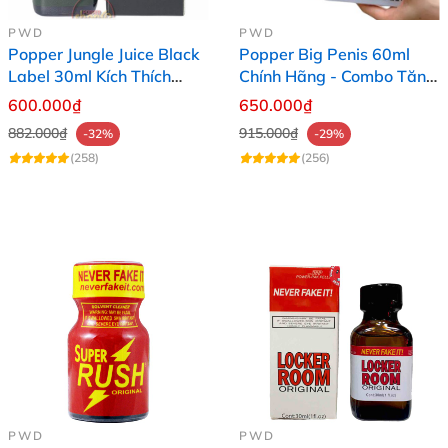
PWD
PWD
Popper Jungle Juice Black
Popper Big Penis 60ml
Label 30ml Kích Thích
Chính Hãng - Combo Tăng
Mạnh Mẽ Hưng Phấn Cực
Phê Cho Top Bot
600.000₫
650.000₫
Đỉnh
882.000₫
915.000₫
-32%
-29%
(258)
(256)
PWD
PWD