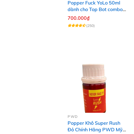
Popper Fuck YoLo 50ml
dành cho Top Bot combo
hộp thiếc 40ml + 10ml
700.000₫
(250)
PWD
Popper Khô Super Rush
Đỏ Chính Hãng PWD Mỹ