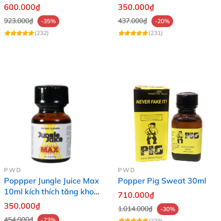
khích thích cảm xúc
- Siêu mạnh mẽ
600.000₫
350.000₫
923.000₫
437.000₫
-35%
-20%
(232)
(231)
PWD
PWD
Poppper Jungle Juice Max
Popper Pig Sweat 30ml
10ml kích thích tăng khoái
710.000₫
cảm, thăng hoa
350.000₫
1.014.000₫
-30%
454.000₫
-23%
(228)