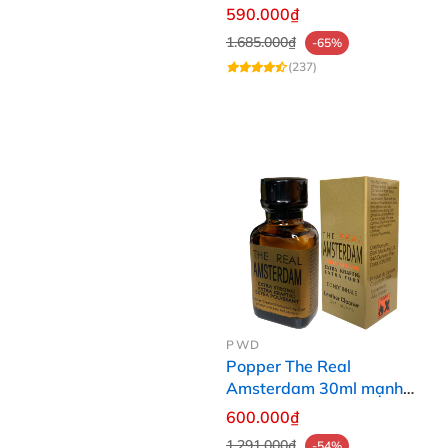
Dành Cho Top Bot
590.000₫
1.685.000₫
-65%
(237)
PWD
Popper The Real
Amsterdam 30ml mạnh
mẽ, kích thích đỉnh cao
600.000₫
1.291.000₫
-54%