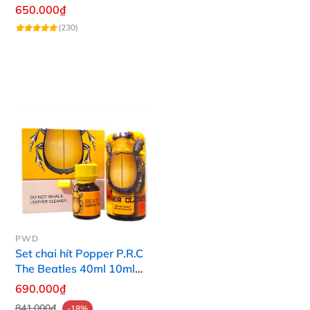
Hãng PWD
650.000₫
(230)
PWD
Set chai hít Popper P.R.C
The Beatles 40ml 10ml
tăng hưng phấn dễ chịu
690.000₫
841.000₫
-18%