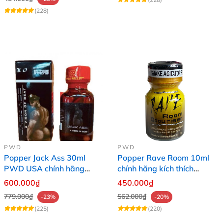
(228)
PWD
PWD
Popper Jack Ass 30ml
Popper Rave Room 10ml
PWD USA chính hãng
chính hãng kích thích
hương thơm mê hoặc
mạnh cho nam nữ
600.000₫
450.000₫
779.000₫
562.000₫
-23%
-20%
(225)
(220)