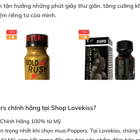
ạn tận hưởng những phút giây thư giãn, tăng cường 
ệm riêng tư của mình.
rs chính hãng tại Shop Lovekiss?
 Chính Hãng 100% từ Mỹ
an trọng nhất
khi chọn mua Poppers. Tại Lovekiss, chúng 
g từ Mỹ, cam kết mang đến cho bạn sản phẩm
đảm bảo an