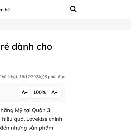
ên hệ
rẻ dành cho
Chủ Nhật, 15/12/2024
6 phút đọc
−
100%
+
h hãng Mỹ
tại
Quận 3,
à hiệu quả, Lovekiss chính
ng đến những sản phẩm