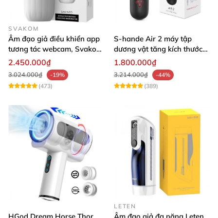
SVAKOM
Âm đạo giả điều khiển app
S-hande Air 2 máy tập
tương tác webcam, Svakom
dương vật tăng kích thước
Sam Neo
tự động cao cấp
2.450.000₫
1.800.000₫
3.024.000₫
3.214.000₫
-19%
-44%
(473)
(389)
LETEN
HGod Dream Horse Thor
Âm đạo giả đa năng Leten