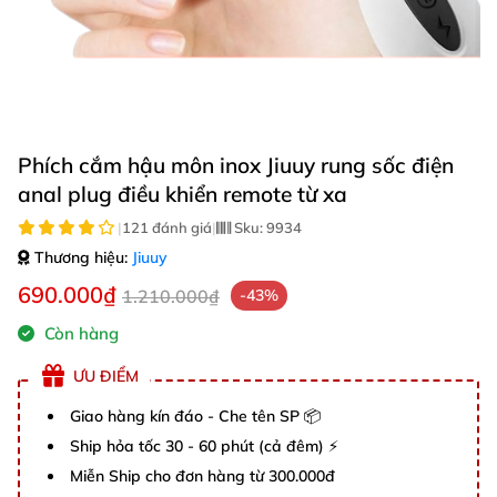
Phích cắm hậu môn inox Jiuuy rung sốc điện
anal plug điều khiển remote từ xa
|
121 đánh giá
|
Sku:
9934
Thương hiệu:
Jiuuy
690.000₫
1.210.000₫
-43%
Còn hàng
ƯU ĐIỂM
Giao hàng kín đáo - Che tên SP 📦
Ship hỏa tốc 30 - 60 phút (cả đêm) ⚡
Miễn Ship cho đơn hàng từ 300.000đ