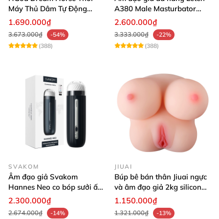
Máy Thủ Dâm Tự Động
A380 Male Masturbator
Rung Thụt Xoay 360 Độ
Version 4
1.690.000₫
2.600.000₫
3.673.000₫
3.333.000₫
-54%
-22%
(388)
(388)
SVAKOM
JIUAI
Âm đạo giả Svakom
Búp bê bán thân Jiuai ngực
Hannes Neo co bóp sưởi ấm
và âm đạo giả 2kg silicon
tiện lợi điều khiển app
nguyên khối cao cấp
2.300.000₫
1.150.000₫
2.674.000₫
1.321.000₫
-14%
-13%