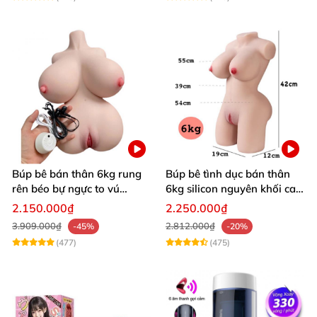
Búp bê bán thân 6kg rung
Búp bê tình dục bán thân
rên béo bự ngực to vú
6kg silicon nguyên khối cao
khủng siêu múp
cấp giá rẻ
2.150.000₫
2.250.000₫
3.909.000₫
2.812.000₫
-45%
-20%
(477)
(475)