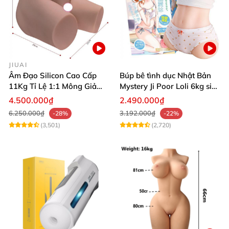
JIUAI
Âm Đạo Silicon Cao Cấp
Búp bê tình dục Nhật Bản
11Kg Tỉ Lệ 1:1 Mông Giả
Mystery Ji Poor Loli 6kg siêu
Nguyên Khối Kích Thước
thực
4.500.000₫
2.490.000₫
Thật Jiuai Nhật Bản
6.250.000₫
3.192.000₫
-28%
-22%
(3,501)
(2,720)