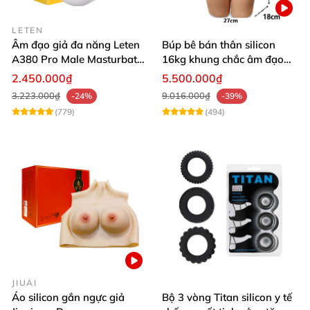
LETEN
Âm đạo giả đa năng Leten
Búp bê bán thân silicon
A380 Pro Male Masturbator
16kg khung chắc âm đạo
Version 3
khít hồng
2.450.000₫
5.500.000₫
3.223.000₫
9.016.000₫
-24%
-39%
(779)
(494)
JIUAI
Áo silicon gắn ngực giả
Bộ 3 vòng Titan silicon y tế