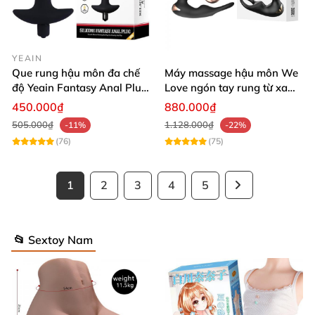
YEAIN
Que rung hậu môn đa chế
Máy massage hậu môn We
độ Yeain Fantasy Anal Plug
Love ngón tay rung từ xa
pin bền kích thích cực đỉnh
tăng khoái cảm
450.000₫
880.000₫
505.000₫
1.128.000₫
-11%
-22%
(76)
(75)
1
2
3
4
5
📂 Sextoy Nam