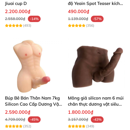
Jiuai cup D
độ Yeain Spot Teaser kích
thích mạnh mẽ hưng phấn
2.200.000₫
490.000₫
2.558.000₫
1.139.000₫
-14%
-57%
(493)
(356)
Búp Bê Bán Thân Nam 7kg
Mông giả silicon nam 6 múi
Silicon Cao Cấp Dương Vật
chân thực dương vật siêu
Giả Chân Thật Thiết Kế Cơ
thật
2.590.000₫
1.800.000₫
Bắp Quyến Rũ
Thiết kế sang trọng từ inox không gỉ, tích hợp
4.709.000₫
3.157.000₫
-45%
-43%
rung đa chế độ cùng remote điều khiển từ xa
(352)
(349)