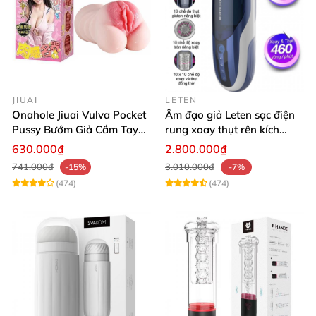
JIUAI
LETEN
Onahole Jiuai Vulva Pocket
Âm đạo giả Leten sạc điện
Pussy Bướm Giả Cầm Tay
rung xoay thụt rên kích
Thiết Kế Mô Phỏng Chân
thích phê
630.000₫
2.800.000₫
Thực
741.000₫
3.010.000₫
-15%
-7%
(474)
(474)