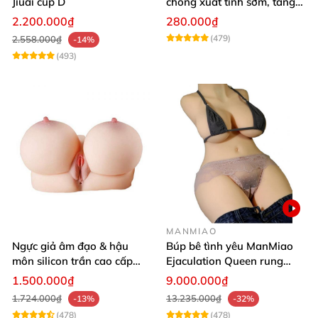
Jiuai cup D
chống xuất tinh sớm, tăng
khoái cảm
2.200.000₫
280.000₫
(479)
2.558.000₫
-14%
(493)
MANMIAO
Ngực giả âm đạo & hậu
Búp bê tình yêu ManMiao
môn silicon trần cao cấp
Ejaculation Queen rung
mềm mịn - Man
cảm biến sưởi ấm phun
1.500.000₫
9.000.000₫
Mastuebator 3kg
nước thông minh
1.724.000₫
13.235.000₫
-13%
-32%
(478)
(478)