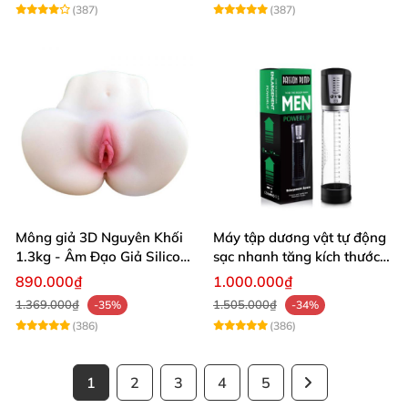
(387)
(387)
Mông giả 3D Nguyên Khối
Máy tập dương vật tự động
1.3kg - Âm Đạo Giả Silicon
sạc nhanh tăng kích thước
Siêu Mềm 2 Lỗ Nằm Ngửa
hiệu quả
890.000₫
1.000.000₫
Như Thật
1.369.000₫
1.505.000₫
-35%
-34%
(386)
(386)
1
2
3
4
5