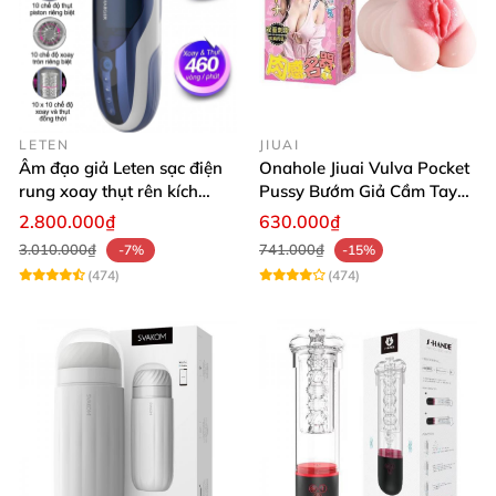
LETEN
JIUAI
Âm đạo giả Leten sạc điện
Onahole Jiuai Vulva Pocket
rung xoay thụt rên kích
Pussy Bướm Giả Cầm Tay
thích phê
Thiết Kế Mô Phỏng Chân
2.800.000₫
630.000₫
Thực
3.010.000₫
741.000₫
-7%
-15%
(474)
(474)