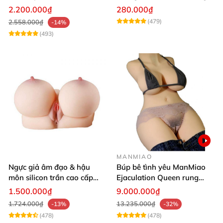
khoái cảm
2.200.000₫
280.000₫
(479)
2.558.000₫
-14%
(493)
MANMIAO
Ngực giả âm đạo & hậu
Búp bê tình yêu ManMiao
môn silicon trần cao cấp
Ejaculation Queen rung
mềm mịn - Man
cảm biến sưởi ấm phun
1.500.000₫
9.000.000₫
Mastuebator 3kg
nước thông minh
1.724.000₫
13.235.000₫
-13%
-32%
(478)
(478)