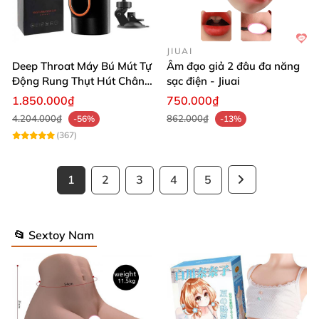
JIUAI
Deep Throat Máy Bú Mút Tự
Âm đạo giả 2 đâu đa năng
Động Rung Thụt Hút Chân
sạc điện - Jiuai
Không Đế Gắn Tường Cao
1.850.000₫
750.000₫
Cấp
4.204.000₫
862.000₫
-56%
-13%
(367)
1
2
3
4
5
📂 Sextoy Nam