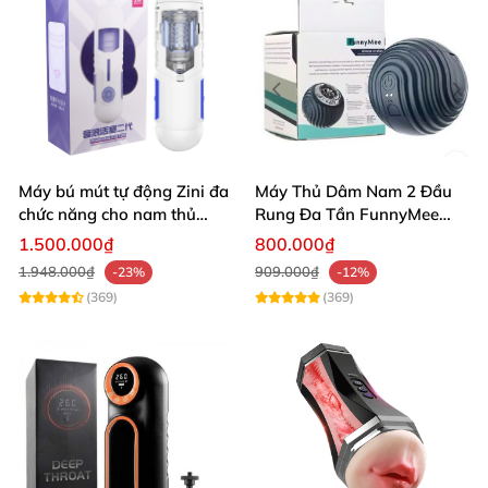
Máy bú mút tự động Zini đa
Máy Thủ Dâm Nam 2 Đầu
chức năng cho nam thủ
Rung Đa Tần FunnyMee
dâm tự sướng bú cu giá rẻ
Bóng Pokemon
1.500.000₫
800.000₫
1.948.000₫
909.000₫
-23%
-12%
(369)
(369)