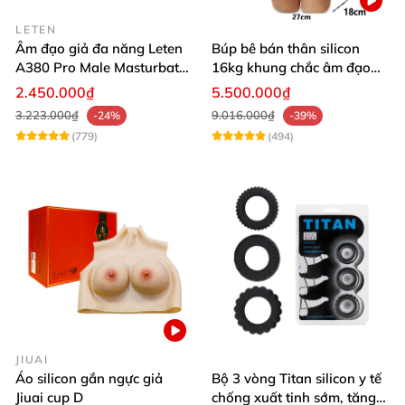
LETEN
Âm đạo giả đa năng Leten
Búp bê bán thân silicon
A380 Pro Male Masturbator
16kg khung chắc âm đạo
Version 3
khít hồng
2.450.000₫
5.500.000₫
3.223.000₫
9.016.000₫
-24%
-39%
(779)
(494)
JIUAI
Áo silicon gắn ngực giả
Bộ 3 vòng Titan silicon y tế
Jiuai cup D
chống xuất tinh sớm, tăng