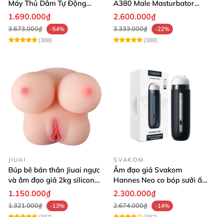
Máy Thủ Dâm Tự Động
A380 Male Masturbator
Rung Thụt Xoay 360 Độ
Version 4
1.690.000₫
2.600.000₫
3.673.000₫
3.333.000₫
-54%
-22%
(388)
(388)
JIUAI
SVAKOM
Búp bê bán thân Jiuai ngực
Âm đạo giả Svakom
và âm đạo giả 2kg silicon
Hannes Neo co bóp sưởi ấm
nguyên khối cao cấp
tiện lợi điều khiển app
1.150.000₫
2.300.000₫
1.321.000₫
2.674.000₫
-13%
-14%
(387)
(387)