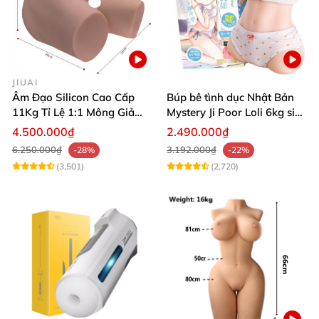
JIUAI
Âm Đạo Silicon Cao Cấp
Búp bê tình dục Nhật Bản
11Kg Tỉ Lệ 1:1 Mông Giả
Mystery Ji Poor Loli 6kg siêu
Nguyên Khối Kích Thước
thực
4.500.000₫
2.490.000₫
Thật Jiuai Nhật Bản
6.250.000₫
3.192.000₫
-28%
-22%
(3,501)
(2,720)