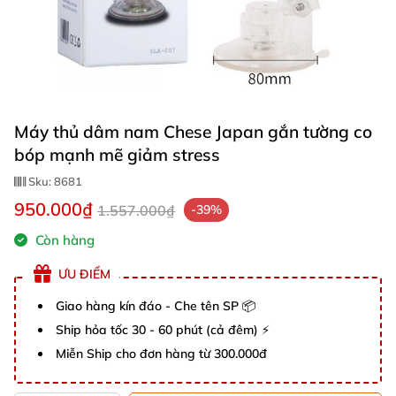
Máy thủ dâm nam Chese Japan gắn tường co
bóp mạnh mẽ giảm stress
Sku:
8681
950.000₫
1.557.000₫
-39%
Còn hàng
ƯU ĐIỂM
Giao hàng kín đáo - Che tên SP 📦
Ship hỏa tốc 30 - 60 phút (cả đêm) ⚡
Miễn Ship cho đơn hàng từ 300.000đ