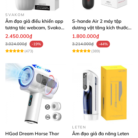
SVAKOM
Âm đạo giả điều khiển app
S-hande Air 2 máy tập
tương tác webcam, Svakom
dương vật tăng kích thước
Sam Neo
tự động cao cấp
2.450.000₫
1.800.000₫
3.024.000₫
3.214.000₫
-19%
-44%
(473)
(389)
LETEN
HGod Dream Horse Thor
Âm đạo giả đa năng Leten