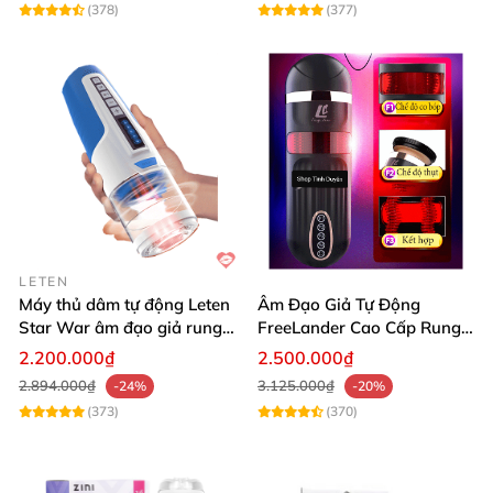
(378)
(377)
LETEN
Máy thủ dâm tự động Leten
Âm Đạo Giả Tự Động
Star War âm đạo giả rung
FreeLander Cao Cấp Rung
xoay thụt cao cấp
Thụt Co Bóp Cực Mạnh
2.200.000₫
2.500.000₫
Nhật Bản
2.894.000₫
3.125.000₫
-24%
-20%
(373)
(370)