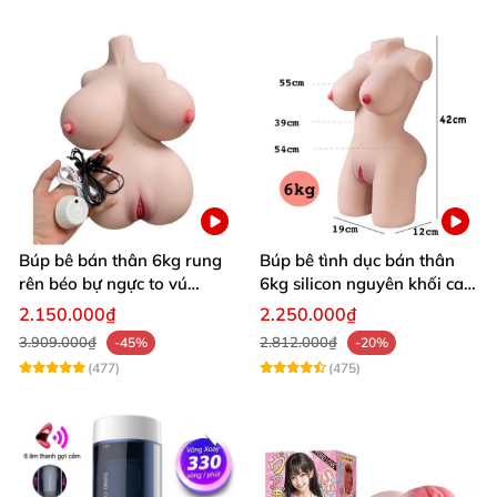
Búp bê bán thân 6kg rung
Búp bê tình dục bán thân
rên béo bự ngực to vú
6kg silicon nguyên khối cao
khủng siêu múp
cấp giá rẻ
2.150.000₫
2.250.000₫
3.909.000₫
2.812.000₫
-45%
-20%
(477)
(475)