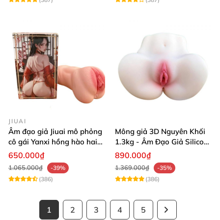
JIUAI
Âm đạo giả Jiuai mô phỏng
Mông giả 3D Nguyên Khối
cô gái Yanxi hồng hào hai
1.3kg - Âm Đạo Giả Silicon
lỗ bướm giả cầm tay 610g
Siêu Mềm 2 Lỗ Nằm Ngửa
650.000₫
890.000₫
Như Thật
1.065.000₫
1.369.000₫
-39%
-35%
(386)
(386)
1
2
3
4
5