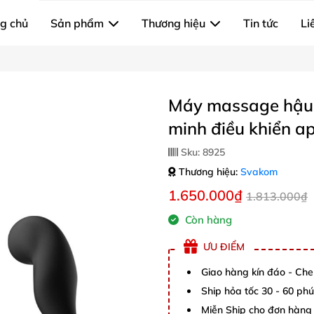
g chủ
Sản phẩm
Thương hiệu
Tin tức
Li
Máy massage hậu 
minh điều khiển app
Sku:
8925
Thương hiệu:
Svakom
1.650.000₫
1.813.000₫
Còn hàng
ƯU ĐIỂM
Giao hàng kín đáo - Che
Ship hỏa tốc 30 - 60 ph
Miễn Ship cho đơn hàng