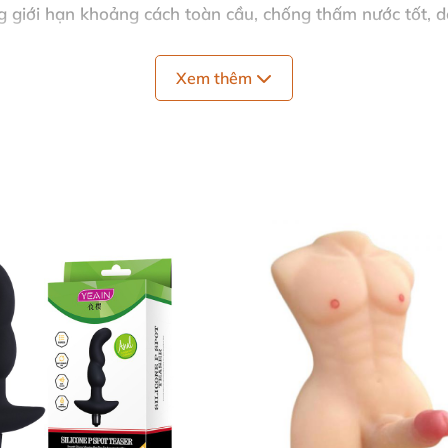
 giới hạn khoảng cách toàn cầu, chống thấm nước tốt, d
sạc USB, túi nhung cao cấp đựng máy, sách hướng dẫn c
Xem thêm
bảo độ bền máy
ể đảm bảo an toàn và vệ sinh. Có 2 cách điều khiển tiện l
c tiếp nút bấm trên thân máy. Nhấn giữ nút nguồn 2s để 
ơn giúp tăng cảm giác mềm mượt, nâng cao khoái cảm khi