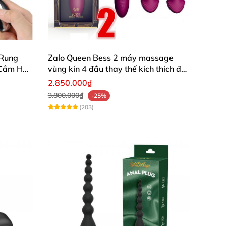
lợi
 Rung
Zalo Queen Bess 2 máy massage
 Cắm Hậu
vùng kín 4 đầu thay thế kích thích đa
điểm
2.850.000₫
3.800.000₫
-25%
(203)
lợi
lợi