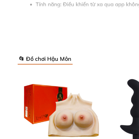
Tính năng:
Điều khiển từ xa qua app không
Bộ sản phẩm bao gồm:
Máy massage, cáp 
Bảo quản:
Nơi khô ráo, thoáng mát đảm 
Hạn sử dụng:
5 năm
📂 Đồ chơi Hậu Môn
Cách sử dụng đơn giản, hiệu quả ✔️
Trước khi dùng, bạn nên vệ sinh máy sạch sẽ đ
nghiệm đa dạng chế độ rung, hoặc sử dụng trự
độ rung phù hợp. Kết hợp sử dụng gel bôi tr