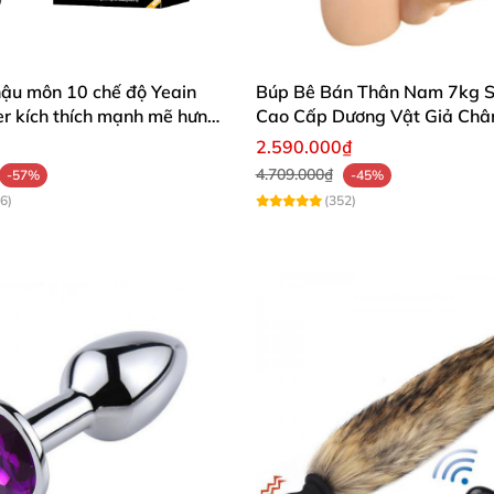
hậu môn 10 chế độ Yeain
Búp Bê Bán Thân Nam 7kg Si
r kích thích mạnh mẽ hưng
Cao Cấp Dương Vật Giả Châ
Thiết Kế Cơ Bắp Quyến Rũ
2.590.000₫
4.709.000₫
-57%
-45%
6)
(352)