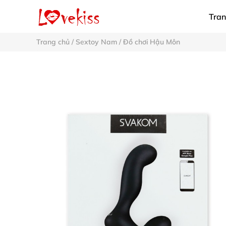
Tran
Trang chủ
/
Sextoy Nam
/
Đồ chơi Hậu Môn