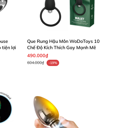
lợi
lợi
ouse
Que Rung Hậu Môn WoDoToys 10
tiện lợi
Chế Độ Kích Thích Gay Mạnh Mẽ
490.000₫
604.000₫
-19%
 đa dạng chế độ. Mình rất hài lòng!”
– Linh
 sạc nhanh, dùng rất êm ái.”
– Minh Hoàng
 sinh. Rất đáng để trải nghiệm!”
– Thuỳ