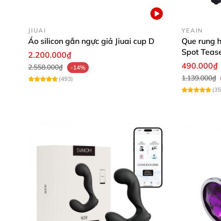
JIUAI
YEAIN
Áo silicon gắn ngực giả Jiuai cup D
Que rung 
Spot Tease
2.200.000₫
phấn
490.000₫
2.558.000₫
-14%
1.139.000₫
(493)
(35