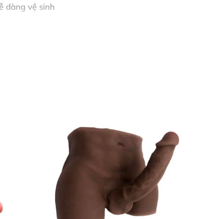
ễ dàng vệ sinh
hi tiết
ợi: kết nối qua điện thoại thông minh để trải
bật/tắt, sau đó nhấn lần lượt để thay đổi chế
 sử dụng.