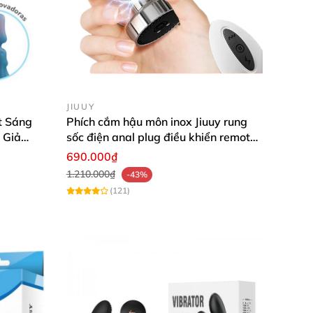
thư giãn hoàn hảo. Đừng chần chừ nữa, nhanh
JIUUY
t Sáng
Phích cắm hậu môn inox Jiuuy rung
 Giả
sốc điện anal plug điều khiển remote
iểm G &
từ xa
690.000₫
1.210.000₫
-43%
(121)