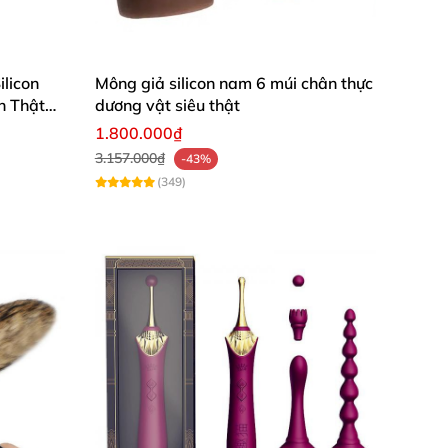
licon
Mông giả silicon nam 6 múi chân thực
n Thật
dương vật siêu thật
1.800.000₫
3.157.000₫
-43%
(349)