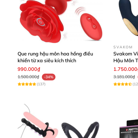
Hãy để Svakom Iker JR giúp bạn mở ra cánh 
tay đặt hàng ngay hôm nay để trải nghiệm 
SVAKOM
Que rung hậu môn hoa hồng điều
Svakom Vi
khiển từ xa siêu kích thích
Hậu Môn T
Điều Khiể
990.000₫
1.750.000
1.500.000₫
3.181.000₫
-34%
(137)
(12