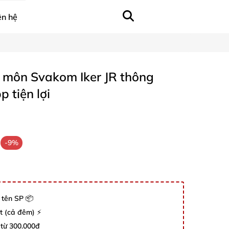
ên hệ
môn Svakom Iker JR thông
 tiện lợi
-9%
 tên SP 📦
út (cả đêm) ⚡
 từ 300.000đ