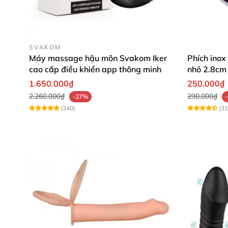
SVAKOM
Má
Máy massage hậu môn Svakom Iker
Phích ino
cao cấp điều khiển app thông minh
nhỏ 2.8cm
1.650.000₫
250.000₫
2.260.000₫
290.000₫
-27%
(340)
(31
Má
Má