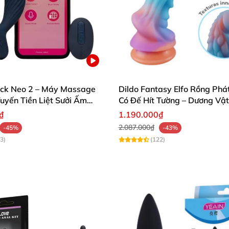
cửa khoái cảm tuyệt đỉnh và tận hưởng những phút giây 
sản phẩm massage hậu môn đẳng cấp này! 🛒✨
ck Neo 2 – Máy Massage
Dildo Fantasy Elfo Rồng Phá
uyến Tiền Liệt Sưởi Ấm
Có Đế Hít Tường – Dương Vật
n App
Silicon Cao Cấp Kích Thích Đ
₫
1.190.000₫
P
2.087.000₫
-45%
-43%
3)
(122)