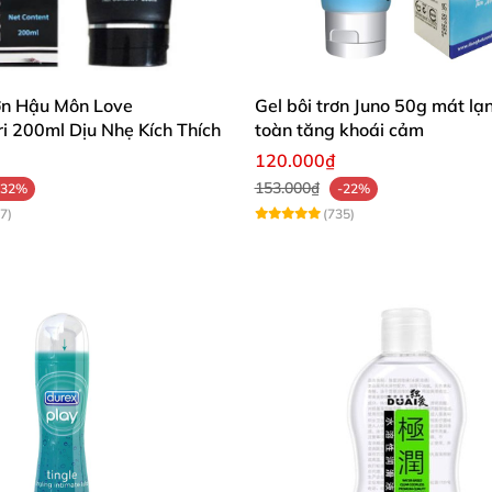
rơn Hậu Môn Love
Gel bôi trơn Juno 50g mát lạ
i 200ml Dịu Nhẹ Kích Thích
toàn tăng khoái cảm
120.000₫
153.000₫
-32%
-22%
7)
(735)