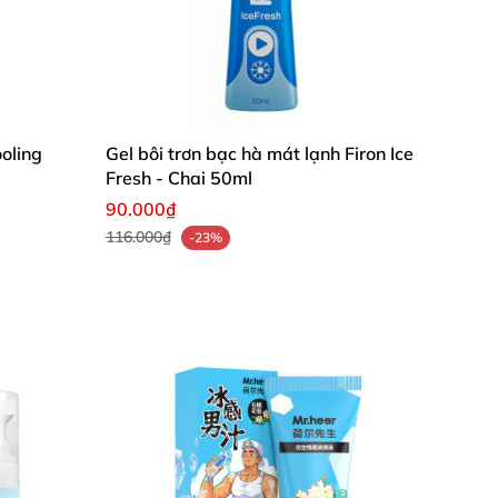
ooling
Gel bôi trơn bạc hà mát lạnh Firon Ice
Fresh - Chai 50ml
90.000₫
116.000₫
-23%