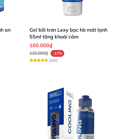
nh an
Gel bôi trơn Lexy bạc hà mát lạnh
55ml tăng khoái cảm
100.000₫
120.000₫
-17%
(686)