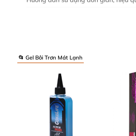
Trước khi dùng, hãy vệ sinh tay sạch sẽ để 
đạo cả môi trong lẫn môi ngoài, đồng thời th
tăng khoái cảm. Kết thúc, rửa lại bằng nước ấ
Vì sao nên chọn gel bôi trơn mát lạn
📂 Gel Bôi Trơn Mát Lạnh
Giúp hạn chế tối đa tổn thương và đau r
Cảm giác mát lạnh giúp kích thích tự nhi
Dạng gel dễ dàng lau rửa, không để lại vế
Sử dụng tiện lợi và an toàn cho cả hai
Đánh giá từ khách hàng sử dụng sả