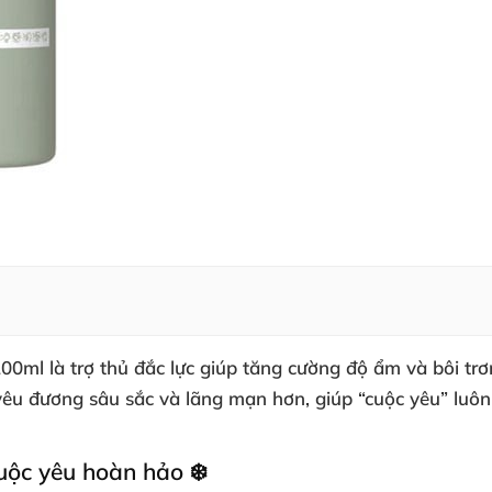
200ml là trợ thủ đắc lực giúp tăng cường độ ẩm và bôi tr
êu đương sâu sắc và lãng mạn hơn, giúp “cuộc yêu” luôn
uộc yêu hoàn hảo ❄️