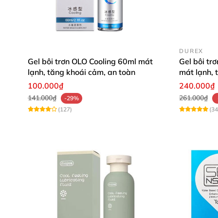
DUREX
Gel bôi trơn OLO Cooling 60ml mát
Gel bôi tr
lạnh, tăng khoái cảm, an toàn
mát lạnh, 
100.000₫
240.000₫
141.000₫
261.000₫
-29%
(127)
(34