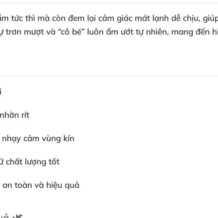
ẩm tức thì mà còn đem lại cảm giác mát lạnh dễ chịu, gi
ự trơn mượt và “cô bé” luôn ẩm ướt tự nhiên, mang đến hi
i
nhờn rít
a nhạy cảm vùng kín
ữ chất lượng tốt
 an toàn và hiệu quả
uả 🌿