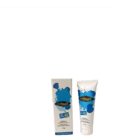
ợng gel vừa đủ, massage nhẹ nhàng vùng âm
 hệ bình thường để cảm nhận sự trơn mượt và