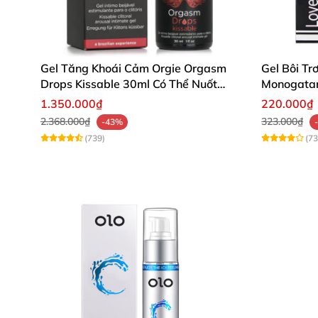
Gel Tăng Khoái Cảm Orgie Orgasm
Gel Bôi T
Drops Kissable 30ml Có Thể Nuốt
Monogatar
Được Kích Thích Âm Vật Nữ Giới
1.350.000₫
220.000₫
2.368.000₫
323.000₫
-43%
(739)
(73