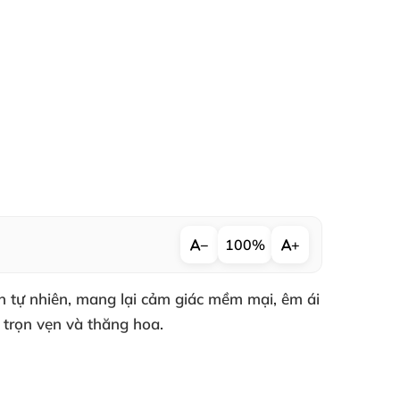
−
100%
+
ơn tự nhiên, mang lại cảm giác mềm mại, êm ái
 trọn vẹn và thăng hoa.