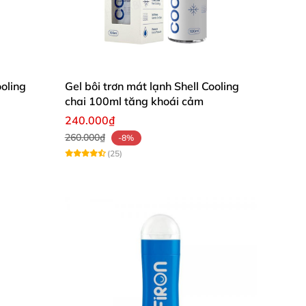
ooling
Gel bôi trơn mát lạnh Shell Cooling
chai 100ml tăng khoái cảm
240.000₫
260.000₫
-8%
(25)