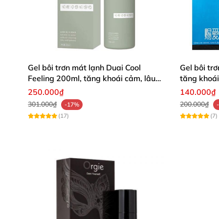
Gel bôi trơn mát lạnh Duai Cool
Gel bôi tr
Feeling 200ml, tăng khoái cảm, lâu
tăng khoái
trôi
250.000₫
140.000₫
301.000₫
200.000₫
-17%
(17)
(7)