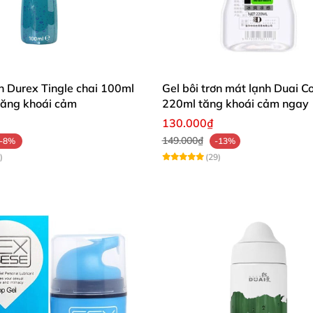
ơn Durex Tingle chai 100ml
Gel bôi trơn mát lạnh Duai C
tăng khoái cảm
220ml tăng khoái cảm ngay
130.000₫
149.000₫
-8%
-13%
)
(29)