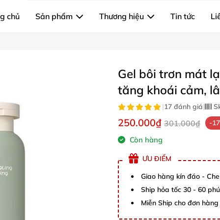
g chủ
Sản phẩm
Thương hiệu
Tin tức
Li
Gel bôi trơn mát l
tăng khoái cảm, lâ
|
17 đánh giá
|
S
250.000₫
301.000₫
-1
Còn hàng
ƯU ĐIỂM
Giao hàng kín đáo - Che
Ship hỏa tốc 30 - 60 ph
Miễn Ship cho đơn hàng