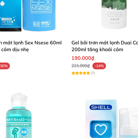
ơn mát lạnh Sex Nsese 60ml
Gel bôi trơn mát lạnh Duai C
 cảm dịu nhẹ
200ml tăng khoái cảm
190.000₫
221.000₫
-30%
-14%
(7)