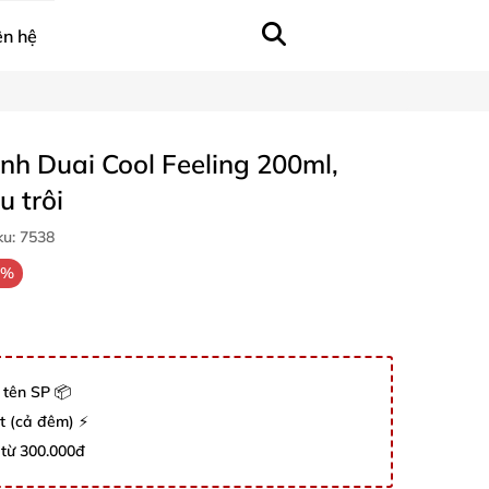
ên hệ
ạnh Duai Cool Feeling 200ml,
u trôi
ku:
7538
7%
 tên SP 📦
út (cả đêm) ⚡
 từ 300.000đ