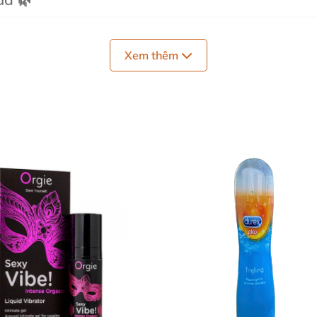
đảm bảo vệ sinh và phòng tránh nhiễm khuẩn. Lấy một lư
Xem thêm
oa một chút lên thân dương vật. Sau đó, tiến hành quan
m để duy trì sự sạch sẽ và thoải mái.
h Duai Cool Feeling? 🌸
át vùng da nhạy cảm
ên, nâng cao khoái cảm
t nhờn khó chịu
n phẩm ❤️