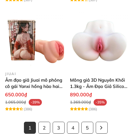
JIUAI
Âm đạo giả Jiuai mô phỏng
Mông giả 3D Nguyên Khối
cô gái Yanxi hồng hào hai
1.3kg - Âm Đạo Giả Silicon
lỗ bướm giả cầm tay 610g
Siêu Mềm 2 Lỗ Nằm Ngửa
650.000₫
890.000₫
Như Thật
1.065.000₫
1.369.000₫
-39%
-35%
(386)
(386)
1
2
3
4
5