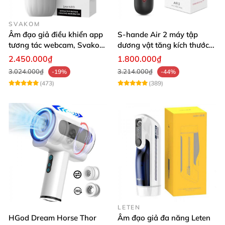
SVAKOM
Âm đạo giả điều khiển app
S-hande Air 2 máy tập
tương tác webcam, Svakom
dương vật tăng kích thước
Sam Neo
tự động cao cấp
2.450.000₫
1.800.000₫
3.024.000₫
3.214.000₫
-19%
-44%
(473)
(389)
LETEN
HGod Dream Horse Thor
Âm đạo giả đa năng Leten