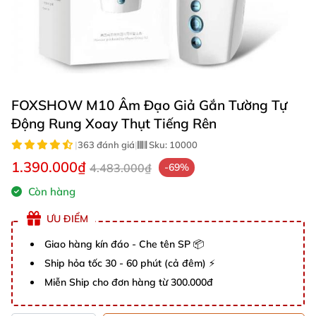
FOXSHOW M10 Âm Đạo Giả Gắn Tường Tự
Động Rung Xoay Thụt Tiếng Rên
|
363 đánh giá
|
Sku:
10000
1.390.000₫
4.483.000₫
-69%
Còn hàng
ƯU ĐIỂM
Giao hàng kín đáo - Che tên SP 📦
Ship hỏa tốc 30 - 60 phút (cả đêm) ⚡
Miễn Ship cho đơn hàng từ 300.000đ