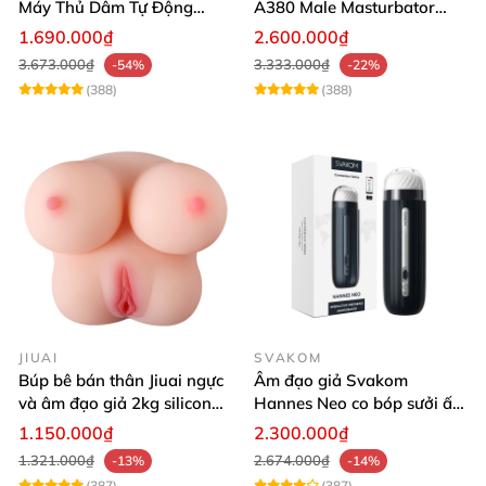
Máy Thủ Dâm Tự Động
A380 Male Masturbator
Rung Thụt Xoay 360 Độ
Version 4
1.690.000₫
2.600.000₫
3.673.000₫
3.333.000₫
-54%
-22%
(388)
(388)
JIUAI
SVAKOM
Búp bê bán thân Jiuai ngực
Âm đạo giả Svakom
và âm đạo giả 2kg silicon
Hannes Neo co bóp sưởi ấm
nguyên khối cao cấp
tiện lợi điều khiển app
1.150.000₫
2.300.000₫
1.321.000₫
2.674.000₫
-13%
-14%
(387)
(387)