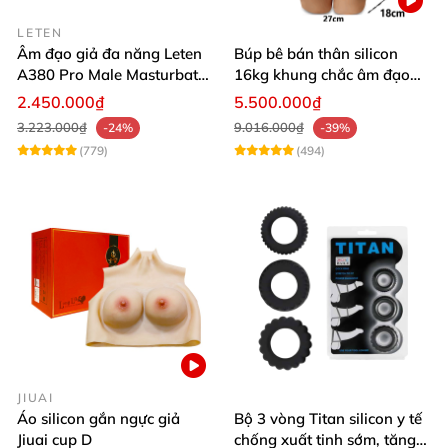
LETEN
Âm đạo giả đa năng Leten
Búp bê bán thân silicon
A380 Pro Male Masturbator
16kg khung chắc âm đạo
Vệ Sinh Và Bảo Quản
Version 3
khít hồng
2.450.000₫
5.500.000₫
3.223.000₫
9.016.000₫
-24%
-39%
Rửa sạch phần ruột TPE bằng nước ấm và dung
(779)
(494)
dịch vệ sinh chuyên dụng.
Lau khô hoàn toàn trước khi lắp lại.
Bảo quản nơi khô ráo, thoáng mát.
Tránh tiếp xúc trực tiếp với ánh nắng hoặc nhiệt
độ cao.
Vì Sao Nên Chọn Âm Đạo Giả Gắn Tường
JIUAI
FOXSHOW M10?
Áo silicon gắn ngực giả
Bộ 3 vòng Titan silicon y tế
Jiuai cup D
chống xuất tinh sớm, tăng