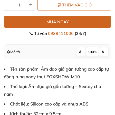
🛒 THÊM VÀO GIỎ
MUA NGAY
📞 Tư vấn
0938411000
(24/7)
Mô tả
−
100%
+
Tên sản phẩm: Âm đạo giả gắn tường cao cấp tự
động rung xoay thụt FOXSHOW M10
Thể loại: Âm đạo giả gắn tường – Sextoy cho
nam
Chất liệu: Silicon cao cấp và nhựa ABS
Kích thước: 32cm x 9.5cm