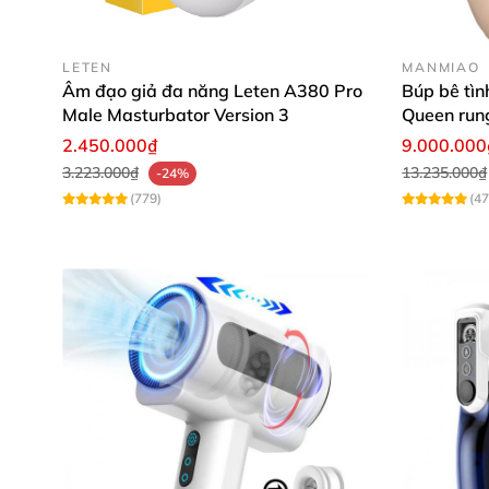
LETEN
MANMIAO
Âm đạo giả đa năng Leten A380 Pro
Búp bê tìn
Male Masturbator Version 3
Queen run
nước thôn
2.450.000₫
9.000.000
3.223.000₫
13.235.000₫
-24%
(779)
(47