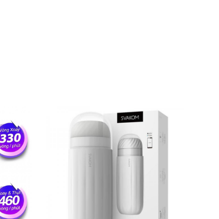
uôn mẫu đó. Nó được thiết kế để điều khiển,
 kích thích chậm rãi hay khao khát một cao