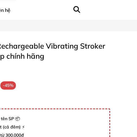
ên hệ
Rechargeable Vibrating Stroker
p chính hãng
-45%
 tên SP 📦
út (cả đêm) ⚡
 từ 300.000đ