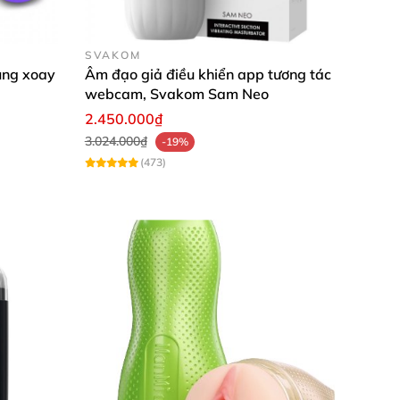
SVAKOM
ung xoay
Âm đạo giả điều khiển app tương tác
webcam, Svakom Sam Neo
2.450.000₫
3.024.000₫
-19%
(473)