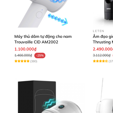
Nếu bạn đang cân nhắc nâng cấp từ máy thủ 
LETEN
mang đến sự chân thực, mạnh mẽ và chính xác 
Máy thủ dâm tự động cho nam
Âm đạo gi
Trouvaille CID AM2002
Thrusting
dâm cao c
1.100.000₫
2.490.000
1.466.000₫
3.112.000₫
-25%
(380)
(37