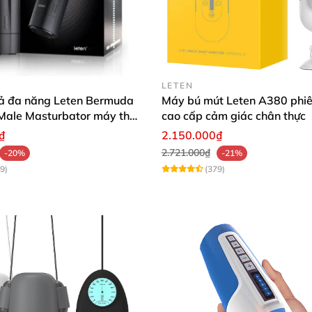
công hoặc muốn bổ sung thêm một sản phẩm thế hệ mới v
LETEN
tuyệt vời. Thiết kế đẹp mắt, hiện đại và được chế tạo để
ả đa năng Leten Bermuda
Máy bú mút Leten A380 phiê
 Male Masturbator máy thủ
cao cấp cảm giác chân thực
ấp
₫
2.150.000₫
2.721.000₫
-20%
-21%
9)
(379)