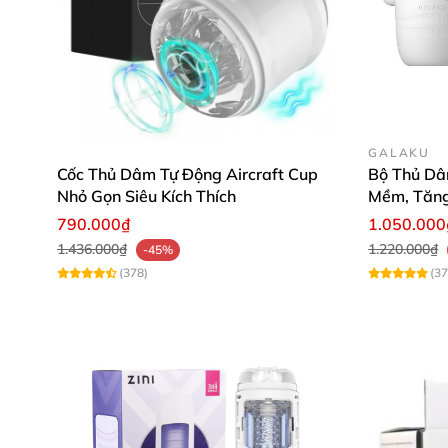
GALAKU
Cốc Thủ Dâm Tự Động Aircraft Cup
Bộ Thủ Dâ
Nhỏ Gọn Siêu Kích Thích
Mềm, Tăn
790.000₫
1.050.000
1.436.000₫
1.220.000₫
-45%
(378)
(37