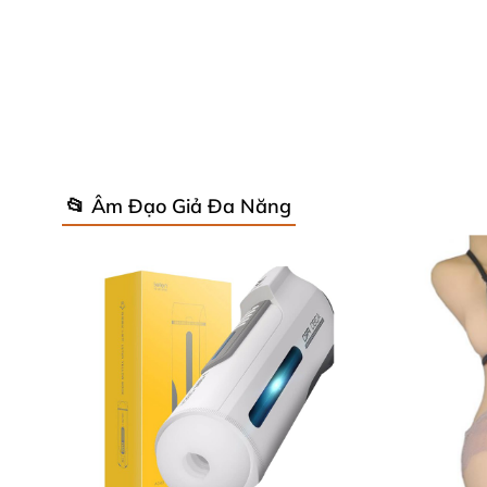
📂 Âm Đạo Giả Đa Năng
Hầu hết các dụng cụ rung kích thích tình dục
đa dạng hóa và tăng cường độ, cho phép bạn 
trào mãnh liệt, Quiver đều đáp ứng nhịp điệu