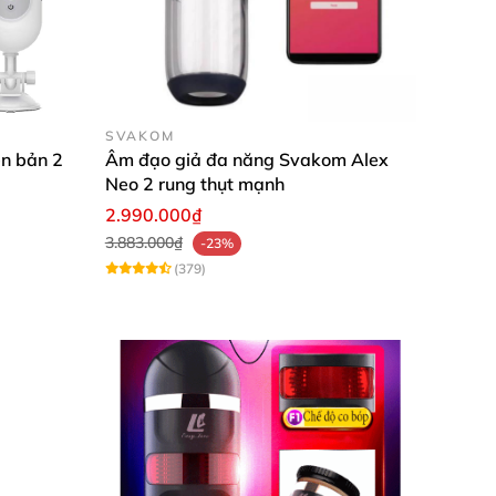
ào bộ sưu tập của mình, Fleshlight Quiver
SVAKOM
 làm hài lòng bạn.
n bản 2
Âm đạo giả đa năng Svakom Alex
Neo 2 rung thụt mạnh
2.990.000₫
3.883.000₫
-23%
(379)