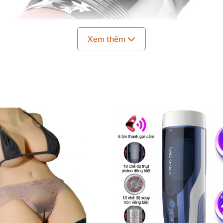
Xem thêm
 chỉ mang lại một cảm giác chung chung. Quiver phá vỡ kh
cá nhân hóa mỗi lần sử dụng. Cho dù bạn thích cảm giác
 của bạn và mang lại kết quả như ý muốn.