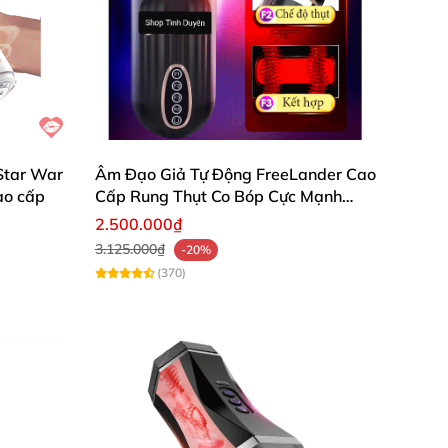
Star War
Âm Đạo Giả Tự Động FreeLander Cao
ao cấp
Cấp Rung Thụt Co Bóp Cực Mạnh
Nhật Bản
2.500.000₫
3.125.000₫
-20%
(370)