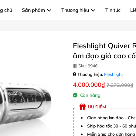
g chủ
Sản phẩm
Thương hiệu
Tin tức
Li
Fleshlight Quiver 
âm đạo giả cao cấ
Sku:
9946
Thương hiệu:
Fleshlight
4.000.000₫
7.272.000₫
Còn hàng
ƯU ĐIỂM
Giao hàng kín đáo - Che
Ship hỏa tốc 30 - 60 ph
Miễn Ship cho đơn hàng