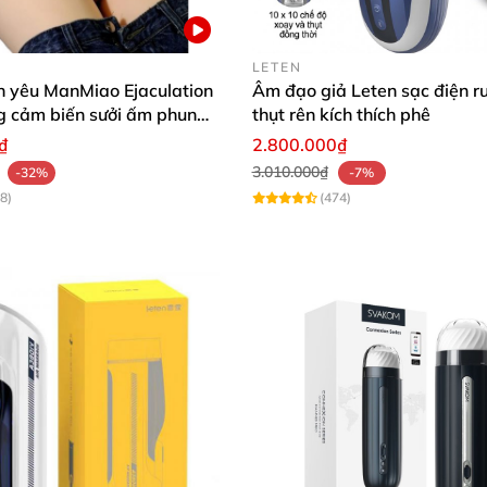
LETEN
h yêu ManMiao Ejaculation
Âm đạo giả Leten sạc điện r
g cảm biến sưởi ấm phun
thụt rên kích thích phê
g minh
₫
2.800.000₫
3.010.000₫
-32%
-7%
8)
(474)