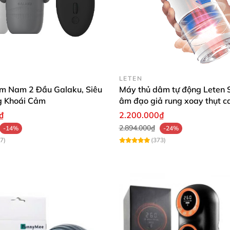
LETEN
m Nam 2 Đầu Galaku, Siêu
Máy thủ dâm tự động Leten 
g Khoái Cảm
âm đạo giả rung xoay thụt c
₫
2.200.000₫
2.894.000₫
-14%
-24%
7)
(373)