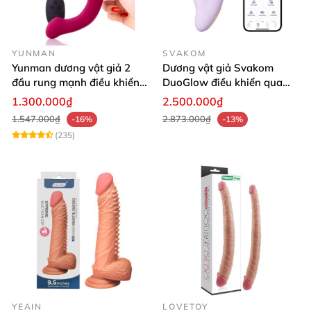
YUNMAN
SVAKOM
Yunman dương vật giả 2
Dương vật giả Svakom
đầu rung mạnh điều khiển
DuoGlow điều khiển qua
không dây Les
app massage điểm G và âm
1.300.000₫
2.500.000₫
vật
1.547.000₫
2.873.000₫
-16%
-13%
(235)
YEAIN
LOVETOY