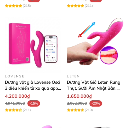
(215)
(211)
➡️ Hãy đặt hàng ngay hôm nay để trải nghiệm sự
khác biệt và thăng hoa cùng Magic Eyes Winding
Stick!
LOVENSE
LETEN
Dương vật giả Lovense Osci
Dương Vật Giả Leten Rung
3 điều khiển từ xa qua app
Thụt, Sưởi Ấm Nhật Bản,
máy rung điểm G
Cực Mạnh
4.200.000₫
1.650.000₫
4.941.000₫
2.062.000₫
-15%
-20%
(211)
(210)