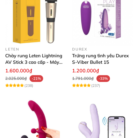
LETEN
DUREX
Chày rung Leten Lightning
Trứng rung tình yêu Durex
AV Stick 3 cao cấp - Máy
S-Viber Bullet 15
massage tốt nhất
1.600.000₫
1.200.000₫
2.025.000₫
1.791.000₫
-21%
-33%
(238)
(237)