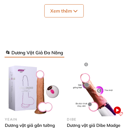
Xem thêm
📂 Dương Vật Giả Đa Năng
Dương vật giả Magic Eyes xoắn cu giả kích thích cực mạnh bán
chạy
Kích thước đa dạng, lựa chọn phù hợp
từng nhu cầu 📏
YEAIN
DIBE
Dương vật giả gắn tường
Dương vật giả Dibe Madge
Sản phẩm có 3 kích thước phổ biến: