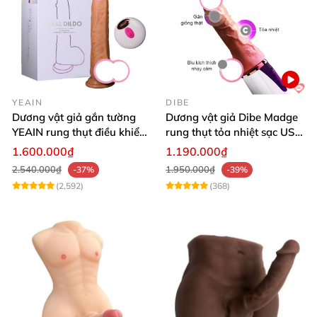
YEAIN
DIBE
Dương vật giả gắn tường
Dương vật giả Dibe Madge
YEAIN rung thụt điều khiển
rung thụt tỏa nhiệt sạc USB
từ xa tỏa nhiệt
siêu mềm mại
1.600.000₫
1.190.000₫
2.540.000₫
1.950.000₫
-37%
-39%
(2,592)
(368)