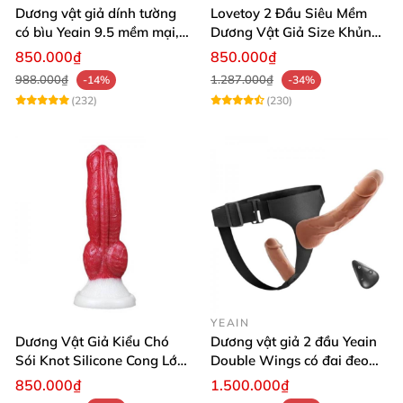
Dương vật giả dính tường
Lovetoy 2 Đầu Siêu Mềm
có bìu Yeain 9.5 mềm mại,
Dương Vật Giả Size Khủng
kích thích mạnh
Uốn Dẻo
850.000₫
850.000₫
988.000₫
1.287.000₫
-14%
-34%
(232)
(230)
YEAIN
Dương Vật Giả Kiểu Chó
Dương vật giả 2 đầu Yeain
Sói Knot Silicone Cong Lớn
Double Wings có đai đeo
Có Đế Hít Tường Cao Cấp
điều khiển remote từ xa
850.000₫
1.500.000₫