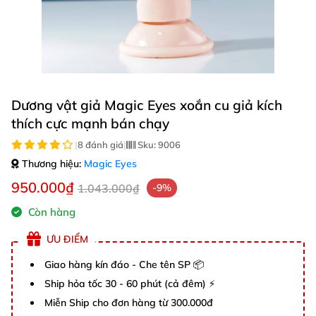
Dương vật giả Magic Eyes xoắn cu giả kích
thích cực mạnh bán chạy
|
8 đánh giá
|
Sku:
9006
Thương hiệu:
Magic Eyes
950.000₫
1.043.000₫
-9%
Còn hàng
ƯU ĐIỂM
Giao hàng kín đáo - Che tên SP 📦
Ship hỏa tốc 30 - 60 phút (cả đêm) ⚡
Miễn Ship cho đơn hàng từ 300.000đ