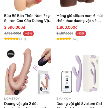
Búp Bê Bán Thân Nam 7kg
Mông giả silicon nam 6 múi
Silicon Cao Cấp Dương Vật
chân thực dương vật siêu
Giả Chân Thật Thiết Kế Cơ
thật
2.590.000₫
1.800.000₫
Bắp Quyến Rũ
4.709.000₫
3.157.000₫
-45%
-43%
(352)
(349)
LOVETOY
SVAKOM
Dương vật giả 2 đầu
Dương vật giả Svakom Cici