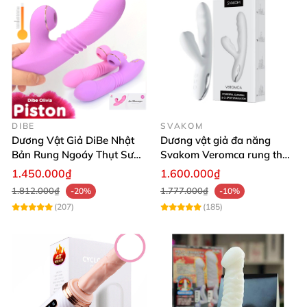
DIBE
SVAKOM
Dương Vật Giả DiBe Nhật
Dương vật giả đa năng
Bản Rung Ngoáy Thụt Sưởi
Svakom Veromca rung thụt
Ấm Bú Mút Siêu Thật
toả nhiệt nhánh phụ hút
1.450.000₫
1.600.000₫
1.812.000₫
1.777.000₫
-20%
-10%
(207)
(185)