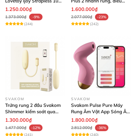
Lovetoy Ijoy Strapless 10
Plus 2 nhánh rung, điều
chế độ rung siêu kích thích
khiển App dễ dùng, kích
1.250.000₫
1.600.000₫
thích cực mạnh
1.373.000₫
2.077.000₫
-9%
-23%
(244)
(242)
SVAKOM
SVAKOM
Trứng rung 2 đầu Svakom
Svakom Pulse Pure Máy
Shimmer kiểm soát qua
Rung Âm Vật App Sóng Âm
App kích thích đa điểm
Tăng Khoái Cảm
1.300.000₫
1.800.000₫
thăng hoa
1.477.000₫
2.812.000₫
-12%
-36%
(241)
(240)