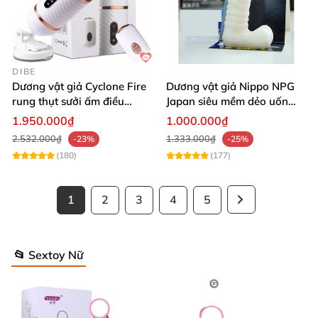
DIBE
Dương vật giả Cyclone Fire
Dương vật giả Nippo NPG
rung thụt sưởi ấm điều
Japan siêu mềm dẻo uốn
khiển từ xa sạc USB
cong dễ dàng
1.950.000₫
1.000.000₫
2.532.000₫
1.333.000₫
-23%
-25%
(180)
(177)
1
2
3
4
5
📂 Sextoy Nữ