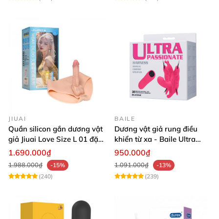
JIUAI
BAILE
Quần silicon gắn dương vật
Dương vật giả rung điều
giả Jiuai Love Size L 01 đặc
khiển từ xa - Baile Ultra
ruột cho Les
Passionate
1.690.000₫
950.000₫
1.988.000₫
1.091.000₫
-15%
-13%
(240)
(239)