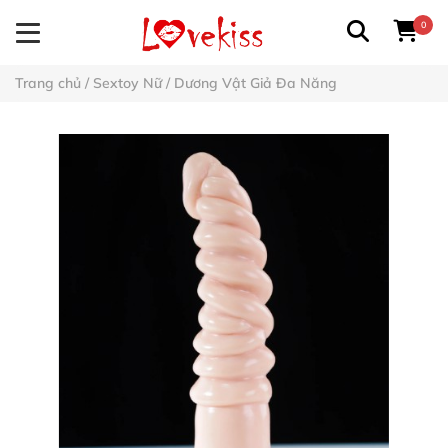
0
Trang chủ
/
Sextoy Nữ
/
Dương Vật Giả Đa Năng