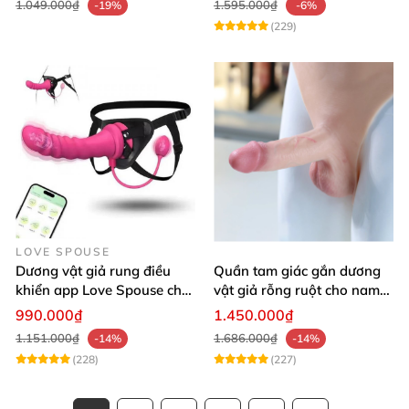
1.049.000₫
1.595.000₫
-19%
-6%
(229)
LOVE SPOUSE
Dương vật giả rung điều
Quần tam giác gắn dương
khiển app Love Spouse cho
vật giả rỗng ruột cho nam
Les nhanh nhạy
Jiuai mềm như thật
990.000₫
1.450.000₫
1.151.000₫
1.686.000₫
-14%
-14%
(228)
(227)