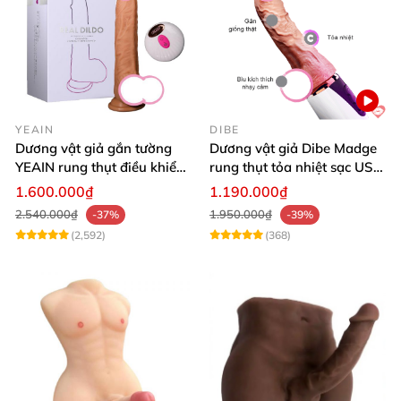
YEAIN
DIBE
Dương vật giả gắn tường
Dương vật giả Dibe Madge
YEAIN rung thụt điều khiển
rung thụt tỏa nhiệt sạc USB
từ xa tỏa nhiệt
siêu mềm mại
1.600.000₫
1.190.000₫
2.540.000₫
1.950.000₫
-37%
-39%
(2,592)
(368)