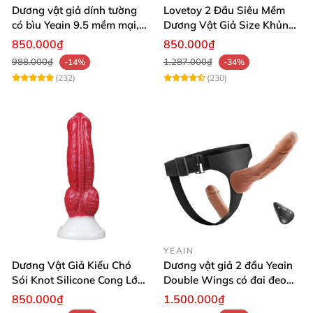
Dương vật giả dính tường
Lovetoy 2 Đầu Siêu Mềm
có bìu Yeain 9.5 mềm mại,
Dương Vật Giả Size Khủng
kích thích mạnh
Uốn Dẻo
850.000₫
850.000₫
988.000₫
1.287.000₫
-14%
-34%
(232)
(230)
YEAIN
Dương Vật Giả Kiểu Chó
Dương vật giả 2 đầu Yeain
Sói Knot Silicone Cong Lớn
Double Wings có đai đeo
Có Đế Hít Tường Cao Cấp
điều khiển remote từ xa
850.000₫
1.500.000₫