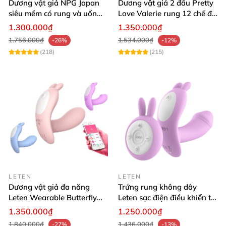
Dương vật giả NPG Japan
Dương vật giả 2 đầu Pretty
siêu mềm có rung và uốn
Love Valerie rung 12 chế độ
cong tuỳ thích
siêu kích thích
1.300.000₫
1.350.000₫
1.756.000₫
1.534.000₫
-26%
-12%
(218)
(215)
LETEN
LETEN
Dương vật giả đa năng
Trứng rung không dây
Leten Wearable Butterfly
Leten sạc điện điều khiển từ
điều khiển qua app
xa ấm nóng
1.350.000₫
1.250.000₫
bluetooth
1.840.000₫
1.436.000₫
-27%
-13%