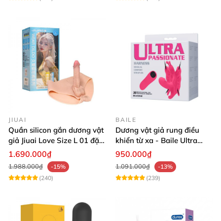
JIUAI
BAILE
Quần silicon gắn dương vật
Dương vật giả rung điều
giả Jiuai Love Size L 01 đặc
khiển từ xa - Baile Ultra
ruột cho Les
Passionate
1.690.000₫
950.000₫
1.988.000₫
1.091.000₫
-15%
-13%
(240)
(239)