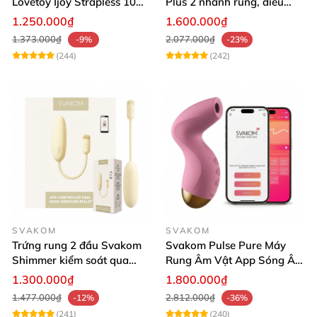
Lovetoy Ijoy Strapless 10
Plus 2 nhánh rung, điều
chế độ rung siêu kích thích
khiển App dễ dùng, kích
1.250.000₫
1.600.000₫
thích cực mạnh
1.373.000₫
2.077.000₫
-9%
-23%
(244)
(242)
SVAKOM
SVAKOM
Trứng rung 2 đầu Svakom
Svakom Pulse Pure Máy
Shimmer kiểm soát qua
Rung Âm Vật App Sóng Âm
App kích thích đa điểm
Tăng Khoái Cảm
1.300.000₫
1.800.000₫
thăng hoa
1.477.000₫
2.812.000₫
-12%
-36%
(241)
(240)