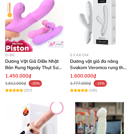
DIBE
SVAKOM
Dương Vật Giả DiBe Nhật
Dương vật giả đa năng
Bản Rung Ngoáy Thụt Sưởi
Svakom Veromca rung thụt
Ấm Bú Mút Siêu Thật
toả nhiệt nhánh phụ hút
1.450.000₫
1.600.000₫
1.812.000₫
1.777.000₫
-20%
-10%
(207)
(185)