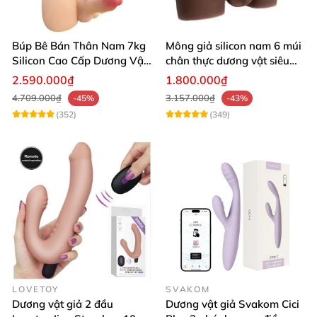
Búp Bê Bán Thân Nam 7kg
Mông giả silicon nam 6 múi
Silicon Cao Cấp Dương Vật
chân thực dương vật siêu
Giả Chân Thật Thiết Kế Cơ
thật
2.590.000₫
1.800.000₫
Bắp Quyến Rũ
4.709.000₫
3.157.000₫
-45%
-43%
(352)
(349)
LOVETOY
SVAKOM
Dương vật giả 2 đầu
Dương vật giả Svakom Cici