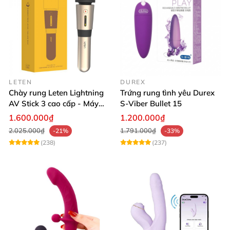
LETEN
DUREX
Chày rung Leten Lightning
Trứng rung tình yêu Durex
AV Stick 3 cao cấp - Máy
S-Viber Bullet 15
massage tốt nhất
1.600.000₫
1.200.000₫
2.025.000₫
1.791.000₫
-21%
-33%
(238)
(237)