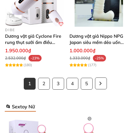
DIBE
Dương vật giả Cyclone Fire
Dương vật giả Nippo NPG
rung thụt sưởi ấm điều
Japan siêu mềm dẻo uốn
khiển từ xa sạc USB
cong dễ dàng
1.950.000₫
1.000.000₫
2.532.000₫
1.333.000₫
-23%
-25%
(180)
(177)
1
2
3
4
5
📂 Sextoy Nữ