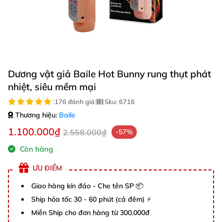
Dương vật giả Baile Hot Bunny rung thụt phát
nhiệt, siêu mềm mại
|
176 đánh giá
|
Sku:
6716
Thương hiệu:
Baile
1.100.000₫
2.558.000₫
-57%
Còn hàng
ƯU ĐIỂM
Giao hàng kín đáo - Che tên SP 📦
Ship hỏa tốc 30 - 60 phút (cả đêm) ⚡
Miễn Ship cho đơn hàng từ 300.000đ