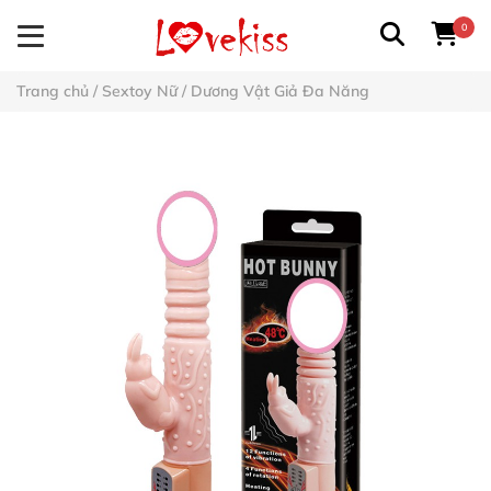
0
Trang chủ
/
Sextoy Nữ
/
Dương Vật Giả Đa Năng