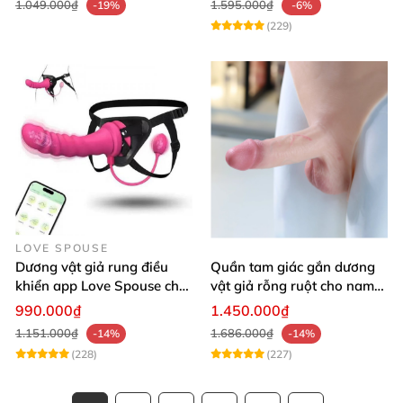
1.049.000₫
1.595.000₫
-19%
-6%
(229)
LOVE SPOUSE
Dương vật giả rung điều
Quần tam giác gắn dương
khiển app Love Spouse cho
vật giả rỗng ruột cho nam
Les nhanh nhạy
Jiuai mềm như thật
990.000₫
1.450.000₫
1.151.000₫
1.686.000₫
-14%
-14%
(228)
(227)