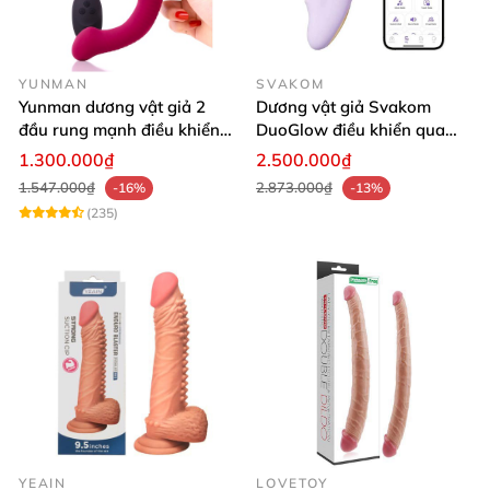
YUNMAN
SVAKOM
Yunman dương vật giả 2
Dương vật giả Svakom
đầu rung mạnh điều khiển
DuoGlow điều khiển qua
không dây Les
app massage điểm G và âm
1.300.000₫
2.500.000₫
vật
1.547.000₫
2.873.000₫
-16%
-13%
(235)
YEAIN
LOVETOY