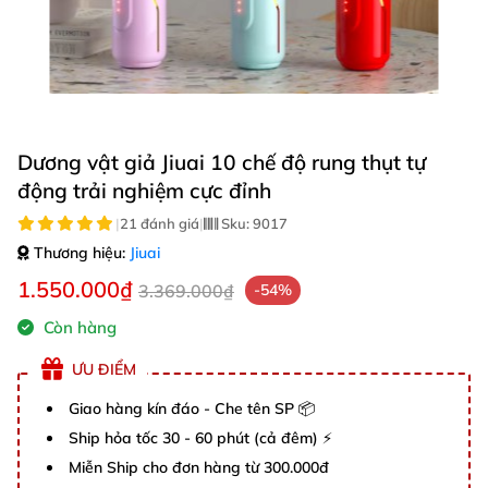
Dương vật giả Jiuai 10 chế độ rung thụt tự
động trải nghiệm cực đỉnh
|
21 đánh giá
|
Sku:
9017
Thương hiệu:
Jiuai
1.550.000₫
3.369.000₫
-54%
Còn hàng
ƯU ĐIỂM
Giao hàng kín đáo - Che tên SP 📦
Ship hỏa tốc 30 - 60 phút (cả đêm) ⚡
Miễn Ship cho đơn hàng từ 300.000đ