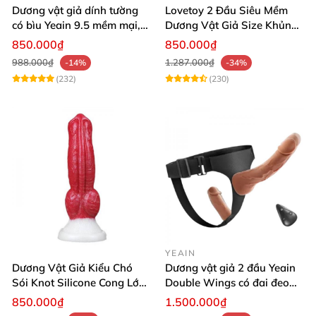
Dương vật giả dính tường
Lovetoy 2 Đầu Siêu Mềm
có bìu Yeain 9.5 mềm mại,
Dương Vật Giả Size Khủng
kích thích mạnh
Uốn Dẻo
850.000₫
850.000₫
988.000₫
1.287.000₫
-14%
-34%
(232)
(230)
YEAIN
Dương Vật Giả Kiểu Chó
Dương vật giả 2 đầu Yeain
Sói Knot Silicone Cong Lớn
Double Wings có đai đeo
Có Đế Hít Tường Cao Cấp
điều khiển remote từ xa
850.000₫
1.500.000₫