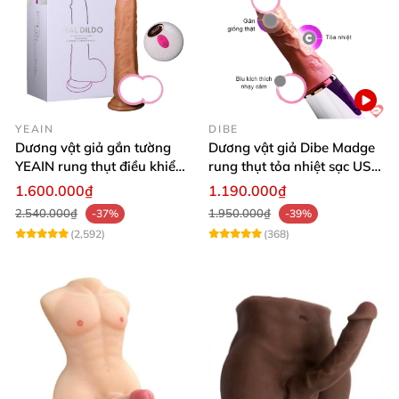
YEAIN
DIBE
Dương vật giả gắn tường
Dương vật giả Dibe Madge
YEAIN rung thụt điều khiển
rung thụt tỏa nhiệt sạc USB
từ xa tỏa nhiệt
siêu mềm mại
1.600.000₫
1.190.000₫
2.540.000₫
1.950.000₫
-37%
-39%
(2,592)
(368)