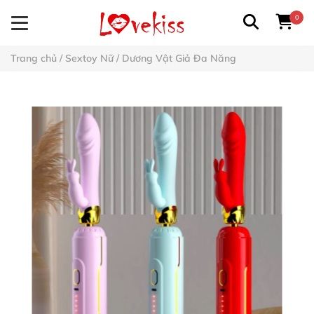
0
Trang chủ
/
Sextoy Nữ
/
Dương Vật Giả Đa Năng