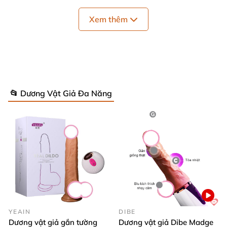
Xem thêm
Giá sỉ Dương vật giả Jiuai có nhánh 10 chế độ rung thụt tự động
giá rẻ
📂 Dương Vật Giả Đa Năng
YEAIN
DIBE
Dương vật giả gắn tường
Dương vật giả Dibe Madge