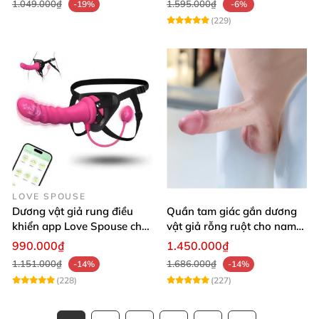
1.049.000₫
1.595.000₫
-19%
-6%
(229)
LOVE SPOUSE
Dương vật giả rung điều
Quần tam giác gắn dương
khiển app Love Spouse cho
vật giả rỗng ruột cho nam
Les nhanh nhạy
Jiuai mềm như thật
990.000₫
1.450.000₫
1.151.000₫
1.686.000₫
-14%
-14%
(228)
(227)