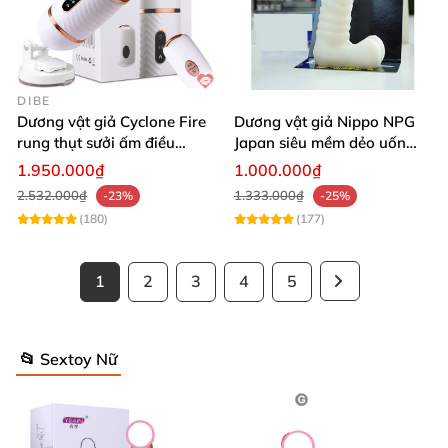
DIBE
Dương vật giả Cyclone Fire
Dương vật giả Nippo NPG
rung thụt sưởi ấm điều
Japan siêu mềm dẻo uốn
khiển từ xa sạc USB
cong dễ dàng
1.950.000₫
1.000.000₫
2.532.000₫
1.333.000₫
-23%
-25%
(180)
(177)
1
2
3
4
5
📂 Sextoy Nữ