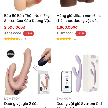
Búp Bê Bán Thân Nam 7kg
Mông giả silicon nam 6 múi
Silicon Cao Cấp Dương Vật
chân thực dương vật siêu
Giả Chân Thật Thiết Kế Cơ
thật
2.590.000₫
1.800.000₫
Bắp Quyến Rũ
4.709.000₫
3.157.000₫
-45%
-43%
(352)
(349)
LOVETOY
SVAKOM
Dương vật giả 2 đầu
Dương vật giả Svakom Cici