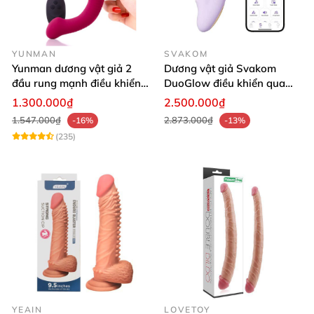
YUNMAN
SVAKOM
Yunman dương vật giả 2
Dương vật giả Svakom
đầu rung mạnh điều khiển
DuoGlow điều khiển qua
không dây Les
app massage điểm G và âm
1.300.000₫
2.500.000₫
vật
1.547.000₫
2.873.000₫
-16%
-13%
(235)
YEAIN
LOVETOY