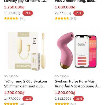
Lovetoy Ijoy Strapless 10
Plus 2 nhánh rung, điều
chế độ rung siêu kích thích
khiển App dễ dùng, kích
1.250.000₫
1.600.000₫
thích cực mạnh
1.373.000₫
2.077.000₫
-9%
-23%
(244)
(242)
SVAKOM
SVAKOM
Trứng rung 2 đầu Svakom
Svakom Pulse Pure Máy
Shimmer kiểm soát qua
Rung Âm Vật App Sóng Âm
App kích thích đa điểm
Tăng Khoái Cảm
1.300.000₫
1.800.000₫
thăng hoa
1.477.000₫
2.812.000₫
-12%
-36%
(241)
(240)