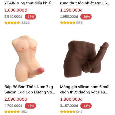
YEAIN rung thụt điều khiển
rung thụt tỏa nhiệt sạc USB
từ xa tỏa nhiệt
siêu mềm mại
1.600.000₫
1.190.000₫
2.540.000₫
1.950.000₫
-37%
-39%
(2,592)
(368)
Giá sỉ Dương vật giả Jiuai có nhánh 10 chế độ rung thụt tự động
giá rẻ
Búp Bê Bán Thân Nam 7kg
Mông giả silicon nam 6 múi
Silicon Cao Cấp Dương Vật
chân thực dương vật siêu
Giả Chân Thật Thiết Kế Cơ
thật
2.590.000₫
1.800.000₫
Bắp Quyến Rũ
4.709.000₫
3.157.000₫
-45%
-43%
(352)
(349)