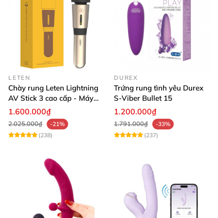
LETEN
DUREX
Chày rung Leten Lightning
Trứng rung tình yêu Durex
AV Stick 3 cao cấp - Máy
S-Viber Bullet 15
massage tốt nhất
1.600.000₫
1.200.000₫
2.025.000₫
1.791.000₫
-21%
-33%
(238)
(237)