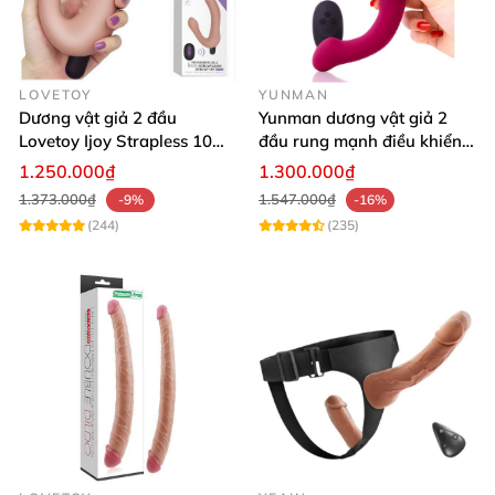
LOVETOY
YUNMAN
Dương vật giả 2 đầu
Yunman dương vật giả 2
Lovetoy Ijoy Strapless 10
đầu rung mạnh điều khiển
chế độ rung siêu kích thích
không dây Les
1.250.000₫
1.300.000₫
1.373.000₫
1.547.000₫
-9%
-16%
(244)
(235)