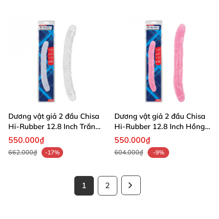
Dương vật giả 2 đầu Chisa
Dương vật giả 2 đầu Chisa
Hi-Rubber 12.8 Inch Trắng
Hi-Rubber 12.8 Inch Hồng
siêu mềm mại an toàn
Siêu Mềm An Toàn
550.000₫
550.000₫
662.000₫
604.000₫
-17%
-9%
1
2