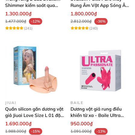
Shimmer kiểm soát qua
Rung Âm Vật App Sóng Âm
App kích thích đa điểm
Tăng Khoái Cảm
1.300.000₫
1.800.000₫
thăng hoa
1.477.000₫
2.812.000₫
-12%
-36%
(241)
(240)
JIUAI
BAILE
Quần silicon gắn dương vật
Dương vật giả rung điều
giả Jiuai Love Size L 01 đặc
khiển từ xa - Baile Ultra
ruột cho Les
Passionate
1.690.000₫
950.000₫
1.988.000₫
1.091.000₫
-15%
-13%