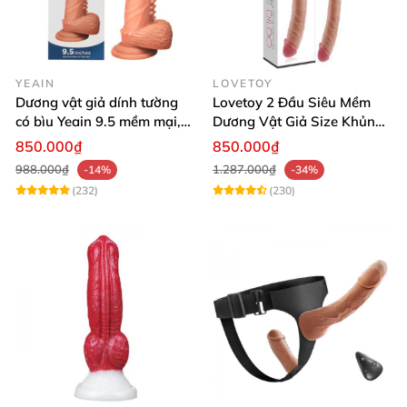
YEAIN
LOVETOY
Dương vật giả dính tường
Lovetoy 2 Đầu Siêu Mềm
có bìu Yeain 9.5 mềm mại,
Dương Vật Giả Size Khủng
kích thích mạnh
Uốn Dẻo
850.000₫
850.000₫
988.000₫
1.287.000₫
-14%
-34%
(232)
(230)