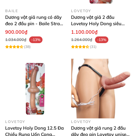
BAILE
LOVETOY
Dương vật giả rung có dây
Dương vật giả 2 đầu
đeo 2 đầu pin - Baile Strap-
Lovetoy Holy Dong siêu
on
mềm dẻo đa chiều rung kích
900.000₫
1.100.000₫
thích cực đã
1.034.000₫
1.264.000₫
-13%
-13%
(38)
(31)
LOVETOY
LOVETOY
Lovetoy Holy Dong 12.5 Đa
Dương vật giả rung 2 đầu
Chiều Rung Uốn Cong
dây đeo pin Lovetoy unisex