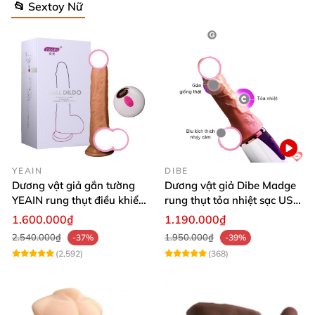
📂 Sextoy Nữ
YEAIN
DIBE
Dương vật giả gắn tường
Dương vật giả Dibe Madge
YEAIN rung thụt điều khiển
rung thụt tỏa nhiệt sạc USB
từ xa tỏa nhiệt
siêu mềm mại
1.600.000₫
1.190.000₫
2.540.000₫
1.950.000₫
-37%
-39%
(2,592)
(368)