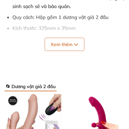
sinh sạch sẽ và bảo quản.
Quy cách
: Hộp gồm 1 dương vật giả 2 đầu
Kích thước
: 325mm x 35mm
Thương hiệu
: Chisa
Xem thêm
Bảo quản
: Nơi khô ráo thoáng mát, tránh tiếp
xúc trực tiếp với nguồn nhiệt.
📂 Dương vật giả 2 đầu