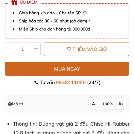
ƯU ĐIỂM
Giao hàng kín đáo - Che tên SP 📦
Ship hỏa tốc 30 - 60 phút (cả đêm) ⚡
Miễn Ship cho đơn hàng từ 300.000đ
🛒 THÊM VÀO GIỎ
MUA NGAY
📞 Tư vấn
0938411000
(24/7)
Mô tả
−
100%
+
Thông tin
: Dương vật giả 2 đầu Chisa Hi-Rubber
12.8 Inch là dòng dương vật giả 2 đầu dành cho