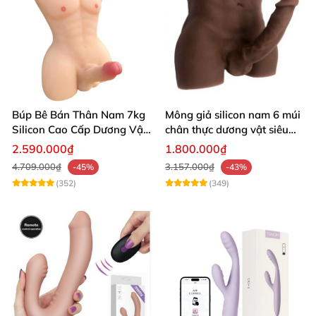
Búp Bê Bán Thân Nam 7kg
Mông giả silicon nam 6 múi
Silicon Cao Cấp Dương Vật
chân thực dương vật siêu
Giả Chân Thật Thiết Kế Cơ
thật
2.590.000₫
1.800.000₫
Bắp Quyến Rũ
4.709.000₫
3.157.000₫
-45%
-43%
(352)
(349)