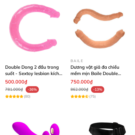
BAILE
Double Dong 2 đầu trong
Dương vật giả đa chiều
suốt - Sextoy lesbian kích
mềm mịn Baile Double
thích cực mạnh
Dong 14 cm kích thích
500.000₫
750.000₫
781.000₫
862.000₫
-36%
-13%
(80)
(75)