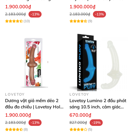
Dương Vật Giả 2 Đầu
kích thích
1.900.000₫
1.900.000₫
2.183.000₫
2.183.000₫
-13%
-13%
(10)
(9)
LOVETOY
LOVETOY
Dương vật giả mềm dẻo 2
Lovetoy Lumino 2 đầu phát
đầu đa chiều | Lovetoy Holy
sáng 10.5 inch, cảm giác
Dong Charge
thật
1.900.000₫
670.000₫
2.183.000₫
827.000₫
-13%
-19%
(8)
(5)