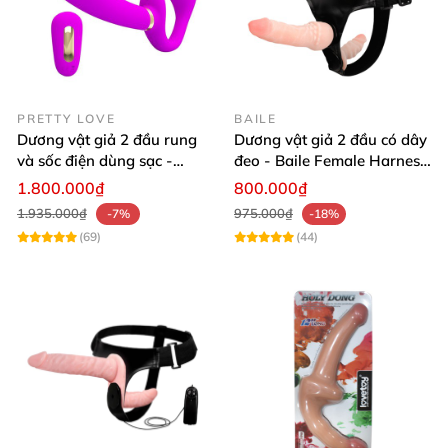
PRETTY LOVE
BAILE
Dương vật giả 2 đầu rung
Dương vật giả 2 đầu có dây
và sốc điện dùng sạc -
đeo - Baile Female Harness
Pretty Love Thunderbird
Ultra
1.800.000₫
800.000₫
1.935.000₫
975.000₫
-7%
-18%
(69)
(44)