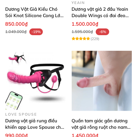
YEAIN
Dương Vật Giả Kiểu Chó
Dương vật giả 2 đầu Yeain
Sói Knot Silicone Cong Lớn
Double Wings có đai đeo
Có Đế Hít Tường Cao Cấp
điều khiển remote từ xa
850.000₫
1.500.000₫
1.049.000₫
1.595.000₫
-19%
-6%
(229)
LOVE SPOUSE
Dương vật giả rung điều
Quần tam giác gắn dương
khiển app Love Spouse cho
vật giả rỗng ruột cho nam
Les nhanh nhạy
Jiuai mềm như thật
990.000₫
1.450.000₫