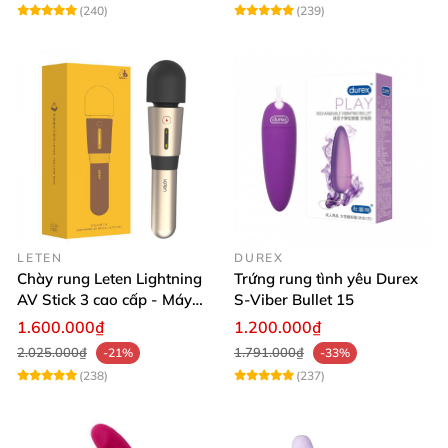
(240)
(239)
LETEN
DUREX
Chày rung Leten Lightning
Trứng rung tình yêu Durex
AV Stick 3 cao cấp - Máy
S-Viber Bullet 15
massage tốt nhất
1.600.000₫
1.200.000₫
2.025.000₫
1.791.000₫
-21%
-33%
(238)
(237)