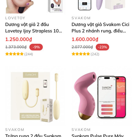
LOVETOY
SVAKOM
Dương vật giả 2 đầu
Dương vật giả Svakom Cici
Lovetoy Ijoy Strapless 10
Plus 2 nhánh rung, điều
chế độ rung siêu kích thích
khiển App dễ dùng, kích
1.250.000₫
1.600.000₫
thích cực mạnh
1.373.000₫
2.077.000₫
-9%
-23%
(244)
(242)
SVAKOM
SVAKOM
Trứng rung 2 đầu Svakom
Svakom Pulse Pure Máy