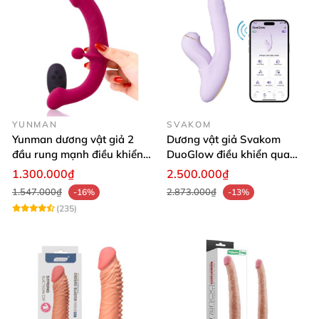
YUNMAN
SVAKOM
Yunman dương vật giả 2
Dương vật giả Svakom
đầu rung mạnh điều khiển
DuoGlow điều khiển qua
không dây Les
app massage điểm G và âm
1.300.000₫
2.500.000₫
vật
1.547.000₫
2.873.000₫
-16%
-13%
(235)