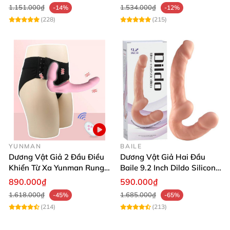
1.151.000₫
1.534.000₫
-14%
-12%
(228)
(215)
YUNMAN
BAILE
Dương Vật Giả 2 Đầu Điều
Dương Vật Giả Hai Đầu
Khiển Từ Xa Yunman Rung
Baile 9.2 Inch Dildo Silicone
Mạnh Strap On Dildo Cho
Siêu Mềm
890.000₫
590.000₫
Les
1.618.000₫
1.685.000₫
-45%
-65%
(214)
(213)