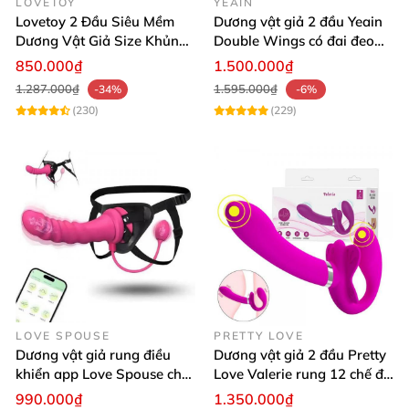
LOVETOY
YEAIN
Lovetoy 2 Đầu Siêu Mềm
Dương vật giả 2 đầu Yeain
Dương Vật Giả Size Khủng
Double Wings có đai đeo
Uốn Dẻo
điều khiển remote từ xa
850.000₫
1.500.000₫
1.287.000₫
1.595.000₫
-34%
-6%
(230)
(229)
LOVE SPOUSE
PRETTY LOVE
Dương vật giả rung điều
Dương vật giả 2 đầu Pretty
khiển app Love Spouse cho
Love Valerie rung 12 chế độ
Les nhanh nhạy
siêu kích thích
990.000₫
1.350.000₫