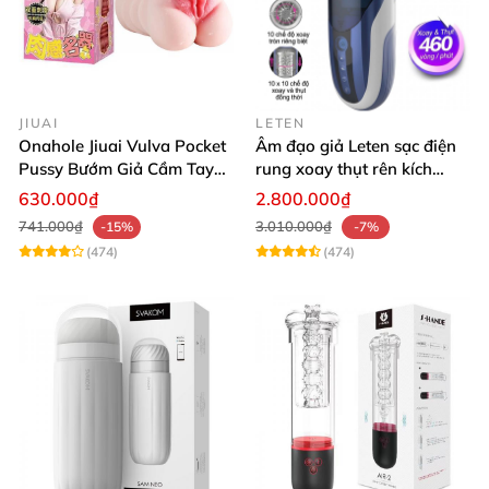
JIUAI
LETEN
Onahole Jiuai Vulva Pocket
Âm đạo giả Leten sạc điện
Pussy Bướm Giả Cầm Tay
rung xoay thụt rên kích
Thiết Kế Mô Phỏng Chân
thích phê
630.000₫
2.800.000₫
Thực
741.000₫
3.010.000₫
-15%
-7%
(474)
(474)