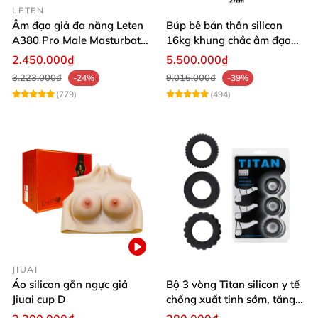
LETEN
Âm đạo giả đa năng Leten
Búp bê bán thân silicon
A380 Pro Male Masturbator
16kg khung chắc âm đạo
Version 3
khít hồng
2.450.000₫
5.500.000₫
3.223.000₫
9.016.000₫
-24%
-39%
(779)
(494)
JIUAI
Áo silicon gắn ngực giả
Bộ 3 vòng Titan silicon y tế
Jiuai cup D
chống xuất tinh sớm, tăng
khoái cảm