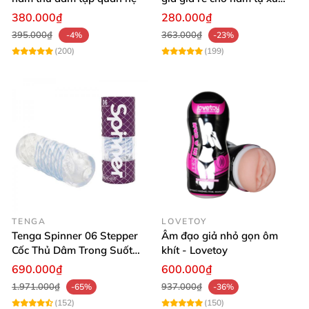
làm tình cực sướng
380.000₫
280.000₫
395.000₫
363.000₫
-4%
-23%
(200)
(199)
TENGA
LOVETOY
Tenga Spinner 06 Stepper
Âm đạo giả nhỏ gọn ôm
Cốc Thủ Dâm Trong Suốt
khít - Lovetoy
4D Xoắn Ốc
690.000₫
600.000₫
1.971.000₫
937.000₫
-65%
-36%
(152)
(150)