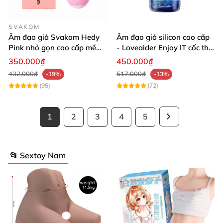
SVAKOM
Âm đạo giả Svakom Hedy
Âm đạo giả silicon cao cấp
Pink nhỏ gọn cao cấp mềm
- Loveaider Enjoy IT cốc thủ
mịn giá tốt
dâm ôm khít
350.000₫
450.000₫
432.000₫
517.000₫
-19%
-13%
(95)
(72)
1
2
3
4
5
📂 Sextoy Nam