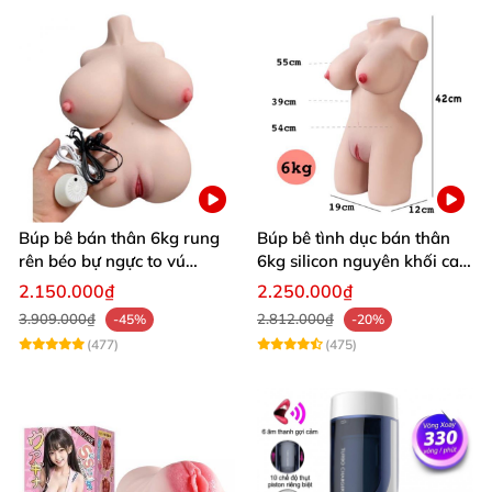
Búp bê bán thân 6kg rung
Búp bê tình dục bán thân
rên béo bự ngực to vú
6kg silicon nguyên khối cao
khủng siêu múp
cấp giá rẻ
2.150.000₫
2.250.000₫
3.909.000₫
2.812.000₫
-45%
-20%
(477)
(475)