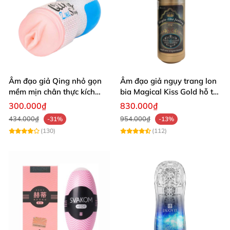
Âm đạo giả Qing nhỏ gọn
Âm đạo giả ngụy trang lon
mềm mịn chân thực kích
bia Magical Kiss Gold hỗ trợ
thích cực mạnh
cực khoái nhanh
300.000₫
830.000₫
434.000₫
954.000₫
-31%
-13%
(130)
(112)