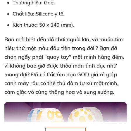
Thương hiệu
: God.
Chất liệu
: Silicone y tế.
Kích thước
:
50
x
140
(mm).
Bạn mới biết đến đồ chơi người lớn, và muốn tìm
hiểu thử một mẫu đầu tiên trong đời ? Bạn đã
chán ngấy phải "quay tay" một mình hàng đêm,
vì không bao giờ được thỏa mãn tình dục như
mong đợi? Đã có
Cốc âm đạo GOD
giá rẻ giúp
cánh mày râu có thể thủ dâm tự xử một mình,
cảm giác vô cùng thăng hoa và sung sướng.