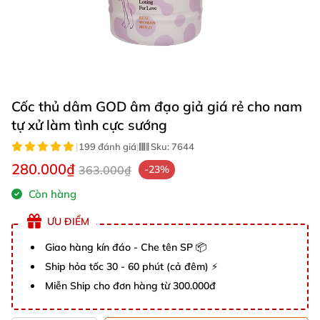
Cốc thủ dâm GOD âm đạo giả giá rẻ cho nam
tự xử làm tình cực sướng
|
199 đánh giá
|
Sku:
7644
280.000₫
363.000₫
-23%
Còn hàng
ƯU ĐIỂM
Giao hàng kín đáo - Che tên SP 📦
Ship hỏa tốc 30 - 60 phút (cả đêm) ⚡
Miễn Ship cho đơn hàng từ 300.000đ