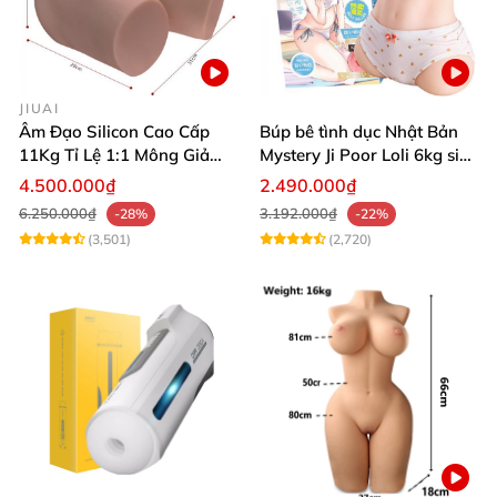
JIUAI
Âm Đạo Silicon Cao Cấp
Búp bê tình dục Nhật Bản
11Kg Tỉ Lệ 1:1 Mông Giả
Mystery Ji Poor Loli 6kg siêu
Nguyên Khối Kích Thước
thực
4.500.000₫
2.490.000₫
Thật Jiuai Nhật Bản
6.250.000₫
3.192.000₫
-28%
-22%
(3,501)
(2,720)