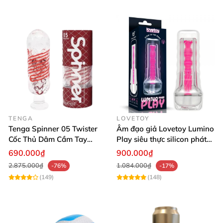
TENGA
LOVETOY
Tenga Spinner 05 Twister
Âm đạo giả Lovetoy Lumino
Cốc Thủ Dâm Cầm Tay
Play siêu thực silicon phát
Silicon Xoắn Ốc
quang
690.000₫
900.000₫
2.875.000₫
1.084.000₫
-76%
-17%
(149)
(148)