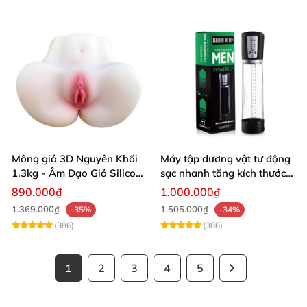
Mông giả 3D Nguyên Khối
Máy tập dương vật tự động
1.3kg - Âm Đạo Giả Silicon
sạc nhanh tăng kích thước
Siêu Mềm 2 Lỗ Nằm Ngửa
hiệu quả
890.000₫
1.000.000₫
Như Thật
1.369.000₫
1.505.000₫
-35%
-34%
(386)
(386)
1
2
3
4
5