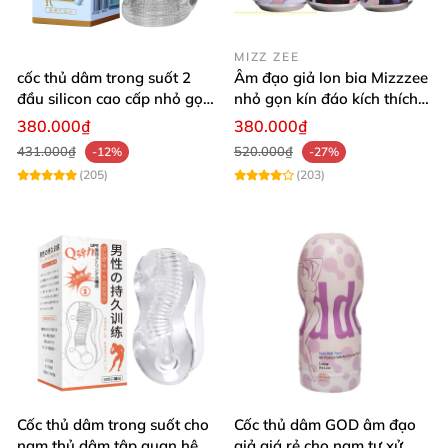
MIZZ ZEE
cốc thủ dâm trong suốt 2
Âm đạo giả lon bia Mizzzee
đầu silicon cao cấp nhỏ gọn
nhỏ gọn kín đáo kích thích
tiện lợi
cực đã
380.000₫
380.000₫
431.000₫
520.000₫
-12%
-27%
(205)
(203)
Cốc thủ dâm trong suốt cho
Cốc thủ dâm GOD âm đạo
nam thủ dâm tập quan hệ
giả giá rẻ cho nam tự xử