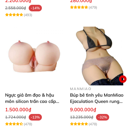
2.200.000₫
280.000₫
(479)
2.558.000₫
-14%
(493)
MANMIAO
Ngực giả âm đạo & hậu
Búp bê tình yêu ManMiao
môn silicon trần cao cấp
Ejaculation Queen rung
mềm mịn - Man
cảm biến sưởi ấm phun
1.500.000₫
9.000.000₫
Mastuebator 3kg
nước thông minh
1.724.000₫
13.235.000₫
-13%
-32%
(478)
(478)