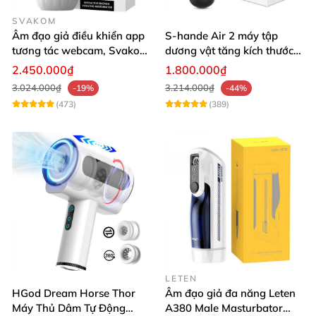
SVAKOM
Âm đạo giả điều khiển app
S-hande Air 2 máy tập
tương tác webcam, Svakom
dương vật tăng kích thước
Sam Neo
tự động cao cấp
2.450.000₫
1.800.000₫
3.024.000₫
3.214.000₫
-19%
-44%
(473)
(389)
LETEN
HGod Dream Horse Thor
Âm đạo giả đa năng Leten
Máy Thủ Dâm Tự Động
A380 Male Masturbator