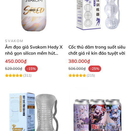
SVAKOM
Âm đạo giả Svakom Hedy X
Cốc thủ dâm trong suốt siêu
nhỏ gọn silicon mềm hút
chất giá rẻ kín đáo tuyệt vời
chân thực
450.000₫
380.000₫
529.000₫
506.000₫
-15%
-25%
(311)
(215)