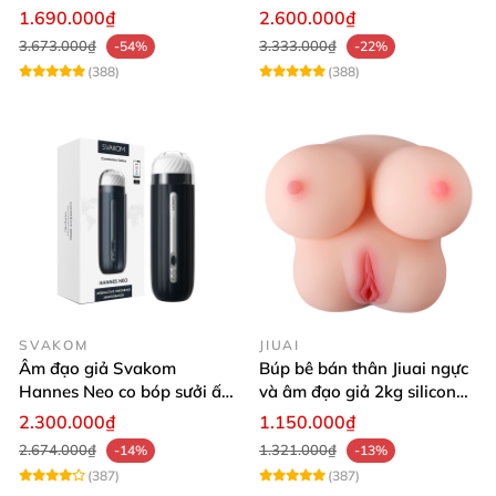
Rung Thụt Xoay 360 Độ
Version 4
1.690.000₫
2.600.000₫
3.673.000₫
3.333.000₫
-54%
-22%
(388)
(388)
SVAKOM
JIUAI
Âm đạo giả Svakom
Búp bê bán thân Jiuai ngực
Hannes Neo co bóp sưởi ấm
và âm đạo giả 2kg silicon
tiện lợi điều khiển app
nguyên khối cao cấp
2.300.000₫
1.150.000₫
2.674.000₫
1.321.000₫
-14%
-13%
(387)
(387)