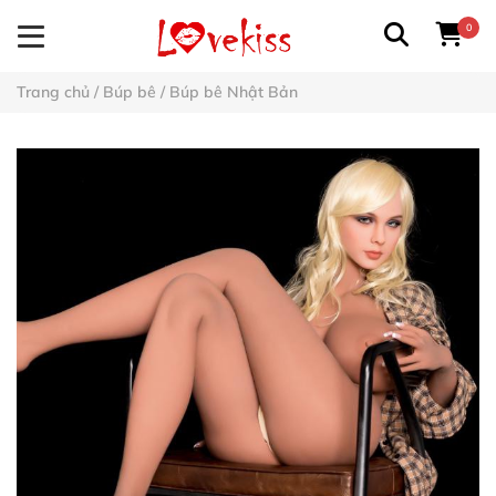
0
Trang chủ
/
Búp bê
/
Búp bê Nhật Bản