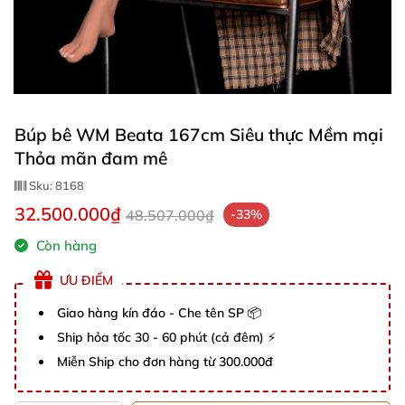
Búp bê WM Beata 167cm Siêu thực Mềm mại
Thỏa mãn đam mê
Sku:
8168
32.500.000₫
48.507.000₫
-33%
Còn hàng
ƯU ĐIỂM
Giao hàng kín đáo - Che tên SP 📦
Ship hỏa tốc 30 - 60 phút (cả đêm) ⚡
Miễn Ship cho đơn hàng từ 300.000đ