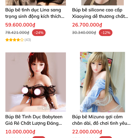
Búp bê tình dục Lina sang
Búp bê silicone cao cấp
trọng sinh động kích thích
Xiaoying dễ thương chất
cực đã
lượng tốt giá rẻ
59.600.000₫
26.700.000₫
78.421.000₫
30.340.000₫
-24%
-12%
(43)
Búp Bê Tình Dục Babyteen
Búp bê Mizuno gợi cảm
Giá Rẻ Chất Lượng Đáng
chân dài, đồ chơi tình yêu
Mua
siêu thực
10.000.000₫
22.000.000₫