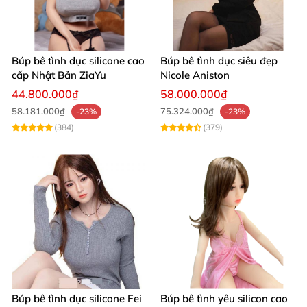
Phản hồi khách hàng chân thực 💬
Nguyễn Văn Tuấn: "Búp bê WM BEATA mang lại
Búp bê tình dục silicone cao
Búp bê tình dục siêu đẹp
cấp Nhật Bản ZiaYu
Nicole Aniston
cảm giác rất thật, chất liệu mềm mại và bền.
44.800.000₫
58.000.000₫
Mình rất hài lòng với sản phẩm này."
58.181.000₫
75.324.000₫
-23%
-23%
(384)
(379)
Lê Thị Hạnh: "Sản phẩm đẹp xuất sắc, từng chi
tiết nhỏ đều được chăm chút kỹ lưỡng. Giao hàng
nhanh, dịch vụ tận tình."
Trần Minh Quân: "Giao tiếp và hỗ trợ khách hàng
tuyệt vời! Đặt hàng và nhận sản phẩm đúng chất
lượng như cam kết."
Búp bê tình dục silicone Fei
Búp bê tình yêu silicon cao