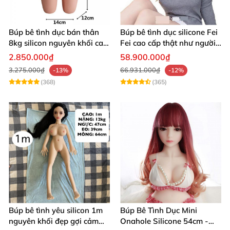
Búp bê tình dục bán thân
Búp bê tình dục silicone Fei
8kg silicon nguyên khối cao
Fei cao cấp thật như người
cấp
giá tốt
2.850.000₫
58.900.000₫
3.275.000₫
66.931.000₫
-13%
-12%
(368)
(365)
Búp bê tình yêu silicon 1m
Búp Bê Tình Dục Mini
nguyên khối đẹp gợi cảm
Onahole Silicone 54cm -