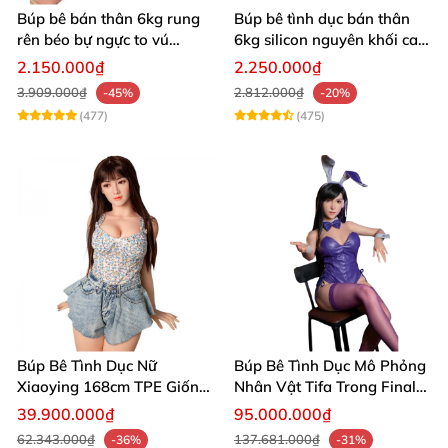
Búp bê bán thân 6kg rung
Búp bê tình dục bán thân
rên béo bự ngực to vú
6kg silicon nguyên khối cao
khủng siêu múp
cấp giá rẻ
2.150.000₫
2.250.000₫
3.909.000₫
2.812.000₫
-45%
-20%
(477)
(475)
Búp Bê Tình Dục Nữ
Búp Bê Tình Dục Mô Phỏng
Xiaoying 168cm TPE Giống
Nhân Vật Tifa Trong Final
Thật 3 Lỗ Đảm Bảo
Fantasy VII - 167cm cao
39.900.000₫
95.000.000₫
cấp giống thật
62.343.000₫
137.681.000₫
-36%
-31%