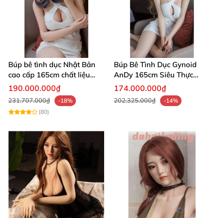
Búp bê tình dục Nhật Bản
Búp Bê Tình Dục Gynoid
cao cấp 165cm chất liệu
AnDy 165cm Siêu Thực
thật như người - Nayuki
99% Mới 2025 Giá Tốt
190.000.000₫
174.000.000₫
Gynoid
231.707.000₫
202.325.000₫
-18%
-14%
(80)