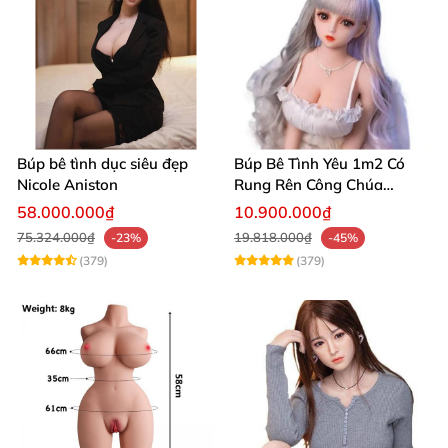
Búp bê tình dục siêu đẹp
Búp Bê Tình Yêu 1m2 Có
Nicole Aniston
Rung Rên Công Chúa
Anime Xinh Đẹp
58.000.000₫
10.900.000₫
75.324.000₫
19.818.000₫
-23%
-45%
(379)
(379)