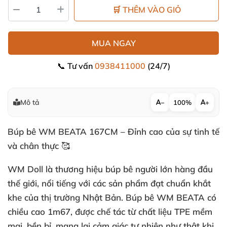
🛒 THÊM VÀO GIỎ
MUA NGAY
📞 Tư vấn
0938411000
(24/7)
Mô tả
−
100%
+
Búp bê WM BEATA 167CM – Đỉnh cao của sự tinh tế
và chân thực 🥰
WM Doll là thương hiệu búp bê người lớn hàng đầu
thế giới, nổi tiếng với các sản phẩm đạt chuẩn khắt
khe của thị trường Nhật Bản. Búp bê WM BEATA có
chiều cao 1m67, được chế tác từ chất liệu TPE mềm
mại, bền bỉ, mang lại cảm giác tự nhiên như thật khi