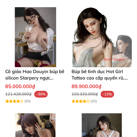
Cô giáo Hao Douyin búp bê
Búp bê tình dục Hot Girl
silicon Starpery ngực
Tattoo cao cấp quyến rũ,
khủng, siêu thực, cao cấp
cực nóng
85.000.000₫
89.900.000₫
121.428.000₫
103.333.000₫
-30%
-13%
(89)
(85)