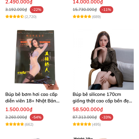
2.490.000₫
14.000.000₫
3.192.000₫
15.730.000₫
-22%
-11%
(2,720)
(689)
Búp bê bơm hơi cao cấp
Búp bê silicone 170cm
diễn viên 18+ Nhật Bản
giống thật cao cấp bền đẹp
xinh đẹp sexy rung rên gợi
hấp dẫn
1.500.000₫
58.500.000₫
dục
3.260.000₫
87.313.000₫
-54%
-33%
(662)
(495)