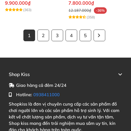
giá rẻ
Gọn Nhẹ Giá Rẻ Mềm Mại
9.900.000₫
7.800.000₫
Như Thật
(363)
12.187.000₫
-36%
(358)
1
2
3
4
5
Shop Kiss
Giao hàng cả đêm 24/24
Hotline:
0938411000
Shopkiss là đơn vị chuyên cung cấp các sản phẩm đồ
chơi người lớn và các sản phẩm hỗ trợ sinh lý. Với cam
kết về chất lượng sản phẩm, dịch vụ tư vấn tận tâm,
Shop kiss mang đến trải nghiệm mua sắm uy tín, kín
đáo cho khách hàng trên toàn quốc.