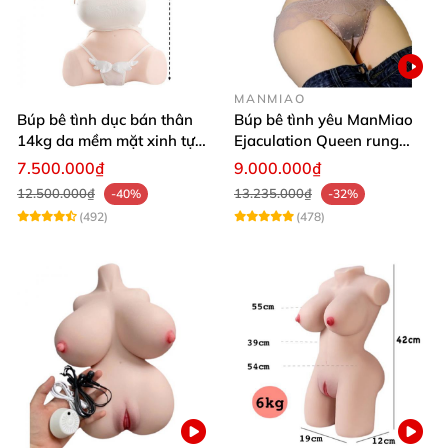
MANMIAO
Búp bê tình dục bán thân
Búp bê tình yêu ManMiao
14kg da mềm mặt xinh tự
Ejaculation Queen rung
nhiên
cảm biến sưởi ấm phun
7.500.000₫
9.000.000₫
nước thông minh
12.500.000₫
13.235.000₫
-40%
-32%
(492)
(478)