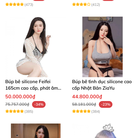
(473)
(412)
Búp bê silicone Feifei
Búp bê tình dục silicone cao
165cm cao cấp, phát âm
cấp Nhật Bản ZiaYu
chân thực, mềm mại
50.000.000₫
44.800.000₫
75.757.000₫
58.181.000₫
-34%
-23%
(385)
(384)