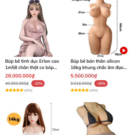
Búp bê tình dục Erlan cao
Búp bê bán thân silicon
1m58 chân thật co bóp
16kg khung chắc âm đạo
rung rên
khít hồng
28.000.000₫
5.500.000₫
40.000.000₫
9.016.000₫
-30%
-39%
(494)
(494)