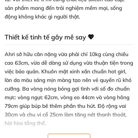
sản phẩm mang đến trải nghiệm mềm mại, sống
động không khác gì người thật.
Thiết kế tinh tế gây mê say 💖
Ahri sở hữu cân nặng vừa phải chỉ 10kg cùng chiều
cao 63cm, vừa dễ dàng sử dụng vừa thuận tiện trong
việc bảo quản. Khuôn mặt xinh xắn chuẩn hot girl,
làn da màu sáng mịn màng tạo nên vẻ quyến rũ khó
cưỡng. Ba vòng nóng bỏng gợi tình với số đo chuẩn
mực: vòng ngực 62cm, vòng eo 44cm và vòng hông
79cm giúp búp bê thêm phần thu hút. Độ rộng vai
30cm và chu vi cổ 25cm làm tăng nét thanh thoát,
hài hòa tổng thể.