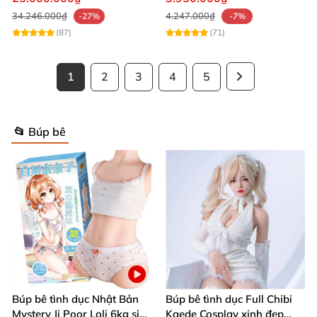
cực lạ
34.246.000₫
4.247.000₫
-27%
-7%
(87)
(71)
1
2
3
4
5
📂 Búp bê
Búp bê tình dục Nhật Bản
Búp bê tình dục Full Chibi
Mystery Ji Poor Loli 6kg siêu
Kaede Cosplay xinh đẹp