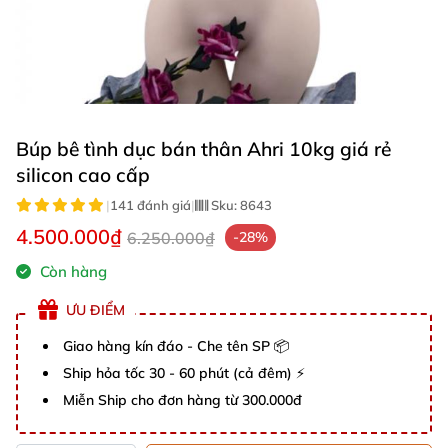
Búp bê tình dục bán thân Ahri 10kg giá rẻ
silicon cao cấp
|
141 đánh giá
|
Sku:
8643
4.500.000₫
6.250.000₫
-28%
Còn hàng
ƯU ĐIỂM
Giao hàng kín đáo - Che tên SP 📦
Ship hỏa tốc 30 - 60 phút (cả đêm) ⚡
Miễn Ship cho đơn hàng từ 300.000đ