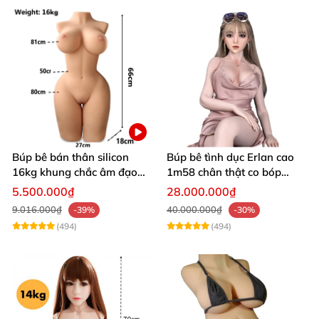
Búp bê bán thân silicon
Búp bê tình dục Erlan cao
16kg khung chắc âm đạo
1m58 chân thật co bóp
khít hồng
rung rên
5.500.000₫
28.000.000₫
9.016.000₫
40.000.000₫
-39%
-30%
(494)
(494)