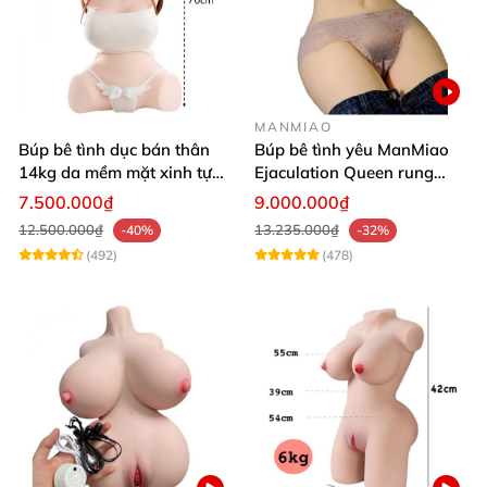
MANMIAO
Búp bê tình dục bán thân
Búp bê tình yêu ManMiao
14kg da mềm mặt xinh tự
Ejaculation Queen rung
nhiên
cảm biến sưởi ấm phun
7.500.000₫
9.000.000₫
nước thông minh
12.500.000₫
13.235.000₫
-40%
-32%
(492)
(478)