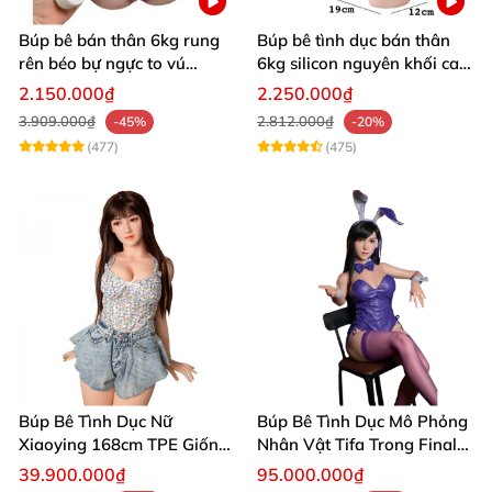
Búp bê bán thân 6kg rung
Búp bê tình dục bán thân
rên béo bự ngực to vú
6kg silicon nguyên khối cao
khủng siêu múp
cấp giá rẻ
2.150.000₫
2.250.000₫
3.909.000₫
2.812.000₫
-45%
-20%
(477)
(475)
Búp Bê Tình Dục Nữ
Búp Bê Tình Dục Mô Phỏng
Xiaoying 168cm TPE Giống
Nhân Vật Tifa Trong Final
Thật 3 Lỗ Đảm Bảo
Fantasy VII - 167cm cao
39.900.000₫
95.000.000₫
cấp giống thật