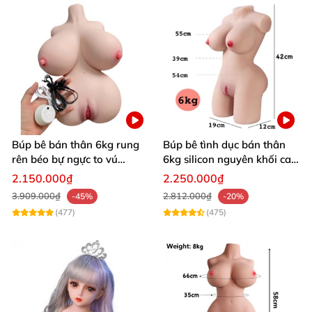
Búp bê bán thân 6kg rung
Búp bê tình dục bán thân
rên béo bự ngực to vú
6kg silicon nguyên khối cao
khủng siêu múp
cấp giá rẻ
2.150.000₫
2.250.000₫
3.909.000₫
2.812.000₫
-45%
-20%
(477)
(475)
Bán Búp bê tình dục bán thân Ahri 10kg giá rẻ silicon cao cấp
chính hãng