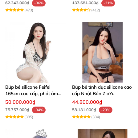
62.343.000₫
137.681.000₫
-36%
-31%
(473)
(412)
Búp bê silicone Feifei
Búp bê tình dục silicone cao
165cm cao cấp, phát âm
cấp Nhật Bản ZiaYu
chân thực, mềm mại
50.000.000₫
44.800.000₫
75.757.000₫
58.181.000₫
-34%
-23%
(385)
(384)