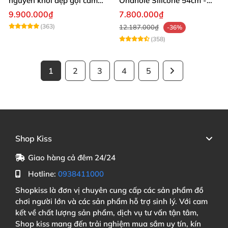
nguyên khối đẹp gợi cảm
Onahole Silicone 54cm -
giá rẻ
Gọn Nhẹ Giá Rẻ Mềm Mại
9.900.000₫
7.800.000₫
Như Thật
(363)
12.187.000₫
-36%
(358)
1
2
3
4
5
Shop Kiss
Giao hàng cả đêm 24/24
Hotline:
0938411000
Shopkiss là đơn vị chuyên cung cấp các sản phẩm đồ
chơi người lớn và các sản phẩm hỗ trợ sinh lý. Với cam
kết về chất lượng sản phẩm, dịch vụ tư vấn tận tâm,
Shop kiss mang đến trải nghiệm mua sắm uy tín, kín