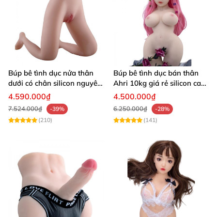
Búp bê tình dục nửa thân
Búp bê tình dục bán thân
dưới có chân silicon nguyên
Ahri 10kg giá rẻ silicon cao
khối giá rẻ
cấp
4.590.000₫
4.500.000₫
7.524.000₫
6.250.000₫
-39%
-28%
(210)
(141)