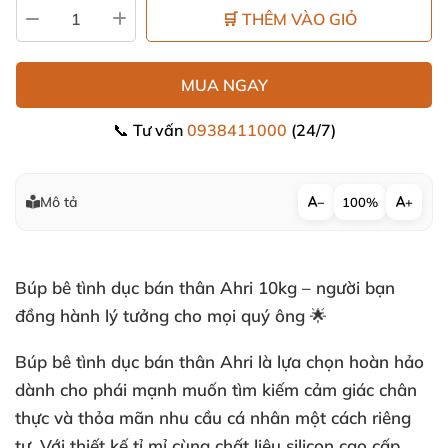
🛒 THÊM VÀO GIỎ
MUA NGAY
📞 Tư vấn
0938411000
(24/7)
Mô tả
−
100%
+
Búp bê tình dục bán thân Ahri 10kg – người bạn
đồng hành lý tưởng cho mọi quý ông 🌟
Búp bê tình dục bán thân Ahri là lựa chọn hoàn hảo
dành cho phái mạnh muốn tìm kiếm cảm giác chân
thực và thỏa mãn nhu cầu cá nhân một cách riêng
tư. Với thiết kế tỉ mỉ cùng chất liệu silicon cao cấp,