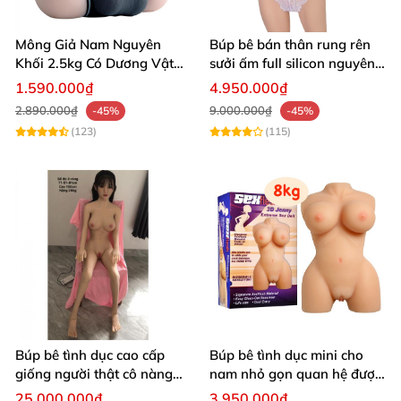
Mông Giả Nam Nguyên
Búp bê bán thân rung rên
Khối 2.5kg Có Dương Vật
sưởi ấm full silicon nguyên
Silicon 4cm Siêu Mềm Chân
khối
1.590.000₫
4.950.000₫
Thật
2.890.000₫
9.000.000₫
-45%
-45%
(123)
(115)
Búp bê tình dục cao cấp
Búp bê tình dục mini cho
giống người thật cô nàng
nam nhỏ gọn quan hệ được
xinh đẹp mới lớn cao 1m50
bằng âm đạo và hậu môn
25.000.000₫
3.950.000₫