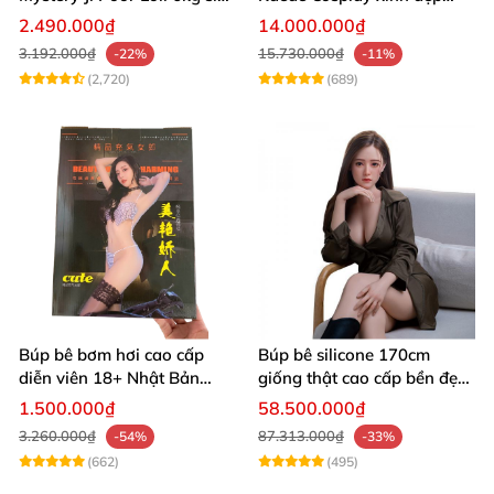
thực
1m40-1m70 silicon cao cấp
2.490.000₫
14.000.000₫
3.192.000₫
15.730.000₫
-22%
-11%
(2,720)
(689)
Búp bê bơm hơi cao cấp
Búp bê silicone 170cm
diễn viên 18+ Nhật Bản
giống thật cao cấp bền đẹp
xinh đẹp sexy rung rên gợi
hấp dẫn
1.500.000₫
58.500.000₫
dục
3.260.000₫
87.313.000₫
-54%
-33%
(662)
(495)