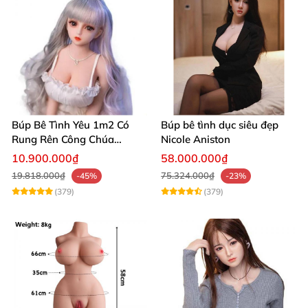
Búp Bê Tình Yêu 1m2 Có
Búp bê tình dục siêu đẹp
Rung Rên Công Chúa
Nicole Aniston
Anime Xinh Đẹp
10.900.000₫
58.000.000₫
19.818.000₫
75.324.000₫
-45%
-23%
(379)
(379)