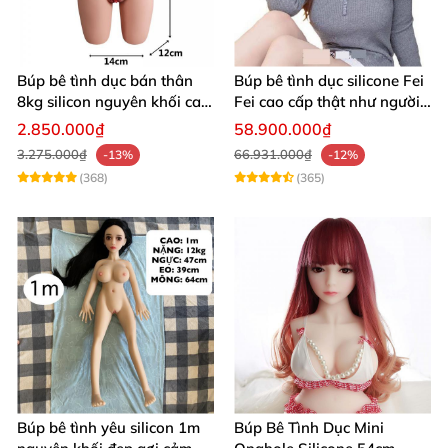
Búp bê tình dục bán thân
Búp bê tình dục silicone Fei
8kg silicon nguyên khối cao
Fei cao cấp thật như người
cấp
giá tốt
2.850.000₫
58.900.000₫
3.275.000₫
66.931.000₫
-13%
-12%
(368)
(365)
Búp bê tình yêu silicon 1m
Búp Bê Tình Dục Mini