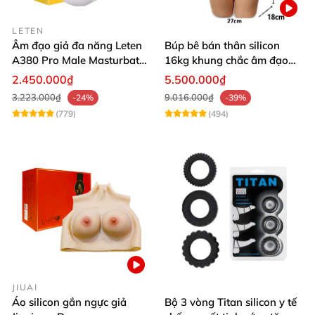
LETEN
Âm đạo giả đa năng Leten
Búp bê bán thân silicon
A380 Pro Male Masturbator
16kg khung chắc âm đạo
Version 3
khít hồng
2.450.000₫
5.500.000₫
3.223.000₫
9.016.000₫
-24%
-39%
(779)
(494)
JIUAI
Áo silicon gắn ngực giả
Bộ 3 vòng Titan silicon y tế