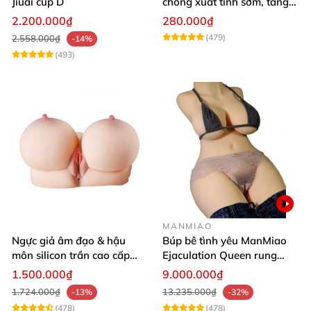
Jiuai cup D
chống xuất tinh sớm, tăng
khoái cảm
2.200.000₫
280.000₫
(479)
2.558.000₫
-14%
(493)
MANMIAO
Ngực giả âm đạo & hậu
Búp bê tình yêu ManMiao
môn silicon trần cao cấp
Ejaculation Queen rung
mềm mịn - Man
cảm biến sưởi ấm phun
1.500.000₫
9.000.000₫
Mastuebator 3kg
nước thông minh
1.724.000₫
13.235.000₫
-13%
-32%
(478)
(478)