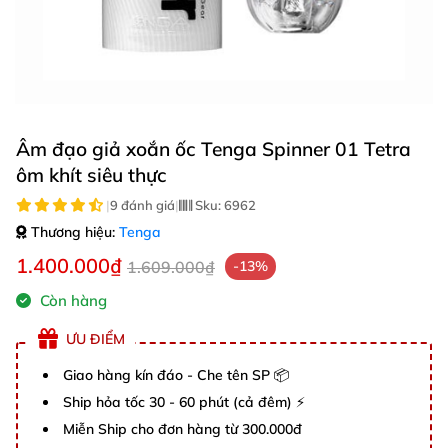
Âm đạo giả xoắn ốc Tenga Spinner 01 Tetra
ôm khít siêu thực
|
9 đánh giá
|
Sku:
6962
Thương hiệu:
Tenga
1.400.000₫
1.609.000₫
-13%
Còn hàng
ƯU ĐIỂM
Giao hàng kín đáo - Che tên SP 📦
Ship hỏa tốc 30 - 60 phút (cả đêm) ⚡
Miễn Ship cho đơn hàng từ 300.000đ