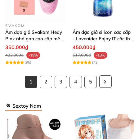
SVAKOM
Âm đạo giả Svakom Hedy
Âm đạo giả silicon cao cấp
Pink nhỏ gọn cao cấp mềm
- Loveaider Enjoy IT cốc thủ
mịn giá tốt
dâm ôm khít
350.000₫
450.000₫
432.000₫
517.000₫
-19%
-13%
(95)
(72)
1
2
3
4
5
📂 Sextoy Nam