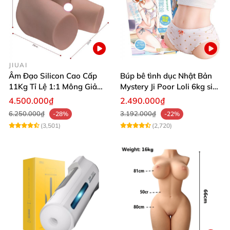
JIUAI
Âm Đạo Silicon Cao Cấp
Búp bê tình dục Nhật Bản
11Kg Tỉ Lệ 1:1 Mông Giả
Mystery Ji Poor Loli 6kg siêu
Nguyên Khối Kích Thước
thực
4.500.000₫
2.490.000₫
Thật Jiuai Nhật Bản
6.250.000₫
3.192.000₫
-28%
-22%
(3,501)
(2,720)