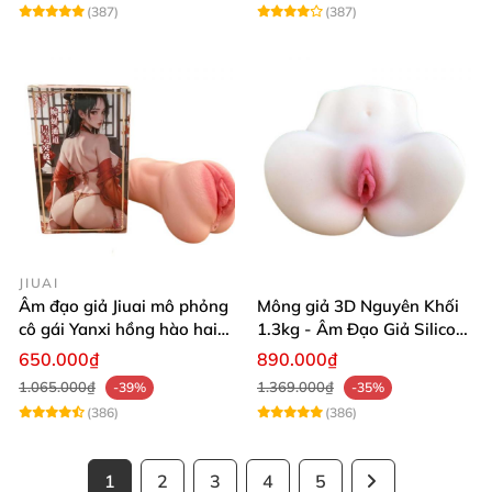
(387)
(387)
JIUAI
Âm đạo giả Jiuai mô phỏng
Mông giả 3D Nguyên Khối
cô gái Yanxi hồng hào hai
1.3kg - Âm Đạo Giả Silicon
lỗ bướm giả cầm tay 610g
Siêu Mềm 2 Lỗ Nằm Ngửa
650.000₫
890.000₫
Như Thật
1.065.000₫
1.369.000₫
-39%
-35%
(386)
(386)
1
2
3
4
5