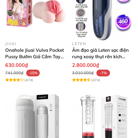
JIUAI
LETEN
Onahole Jiuai Vulva Pocket
Âm đạo giả Leten sạc điện
Pussy Bướm Giả Cầm Tay
rung xoay thụt rên kích
Thiết Kế Mô Phỏng Chân
thích phê
630.000₫
2.800.000₫
Thực
741.000₫
3.010.000₫
-15%
-7%
(474)
(474)