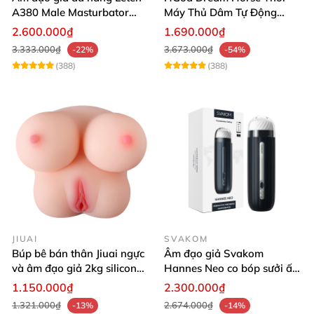
A380 Male Masturbator
Máy Thủ Dâm Tự Động
Version 4
Rung Thụt Xoay 360 Độ
2.600.000₫
1.690.000₫
3.333.000₫
3.673.000₫
-22%
-54%
(388)
(388)
JIUAI
SVAKOM
Búp bê bán thân Jiuai ngực
Âm đạo giả Svakom
và âm đạo giả 2kg silicon
Hannes Neo co bóp sưởi ấm
nguyên khối cao cấp
tiện lợi điều khiển app
1.150.000₫
2.300.000₫
1.321.000₫
2.674.000₫
-13%
-14%