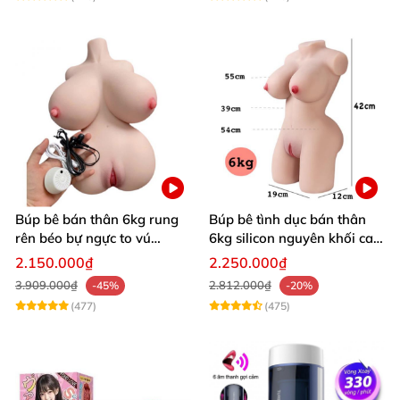
Búp bê bán thân 6kg rung
Búp bê tình dục bán thân
rên béo bự ngực to vú
6kg silicon nguyên khối cao
khủng siêu múp
cấp giá rẻ
2.150.000₫
2.250.000₫
3.909.000₫
2.812.000₫
-45%
-20%
(477)
(475)