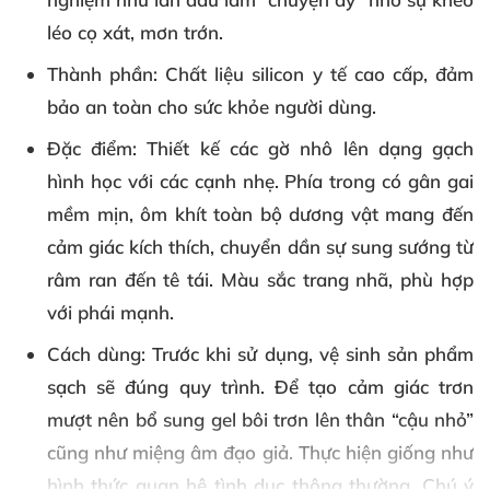
léo cọ xát, mơn trớn.
Thành phần
: Chất liệu silicon y tế cao cấp, đảm
bảo an toàn cho sức khỏe người dùng.
Đặc điểm
: Thiết kế các gờ nhô lên dạng gạch
hình học với các cạnh nhẹ. Phía trong có gân gai
mềm mịn, ôm khít toàn bộ dương vật mang đến
cảm giác kích thích, chuyển dần sự sung sướng từ
râm ran đến tê tái. Màu sắc trang nhã, phù hợp
với phái mạnh.
Cách dùng
: Trước khi sử dụng, vệ sinh sản phẩm
sạch sẽ đúng quy trình. Để tạo cảm giác trơn
mượt nên bổ sung gel bôi trơn lên thân “cậu nhỏ”
cũng như miệng âm đạo giả. Thực hiện giống như
hình thức quan hệ tình dục thông thường. Chú ý