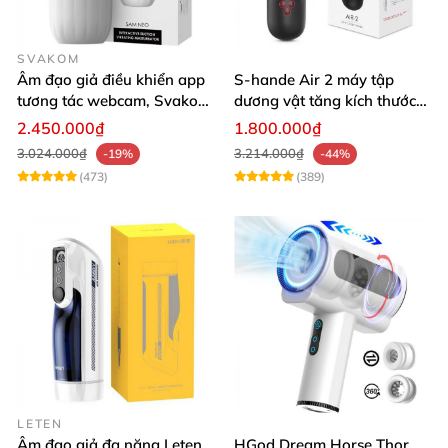
SVAKOM
Âm đạo giả điều khiển app
S-hande Air 2 máy tập
tương tác webcam, Svakom
dương vật tăng kích thước
Sam Neo
tự động cao cấp
2.450.000₫
1.800.000₫
3.024.000₫
3.214.000₫
-19%
-44%
(473)
(389)
LETEN
Âm đạo giả đa năng Leten
HGod Dream Horse Thor