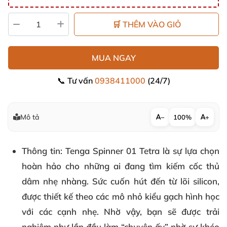
🛒 THÊM VÀO GIỎ
MUA NGAY
📞 Tư vấn
0938411000
(24/7)
Mô tả
−
100%
+
Thông tin
: Tenga Spinner 01 Tetra là sự lựa chọn
hoàn hảo cho những ai đang tìm kiếm cốc thủ
dâm nhẹ nhàng. Sức cuốn hút đến từ lõi silicon,
được thiết kế theo các mô nhỏ kiểu gạch hình học
với các cạnh nhẹ. Nhờ vậy, bạn sẽ được trải
nghiệm như lần đầu làm “chuyện ấy” nhờ sự khéo