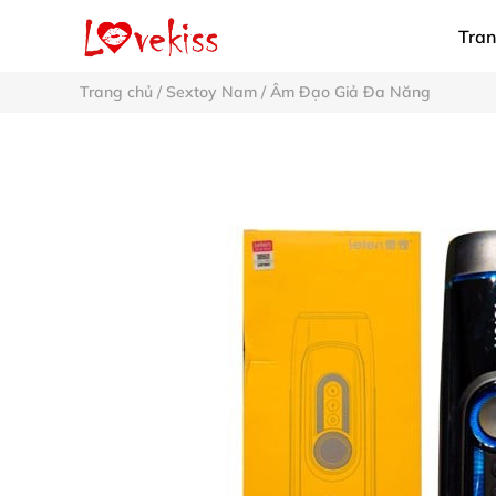
Tran
Trang chủ
/
Sextoy Nam
/
Âm Đạo Giả Đa Năng