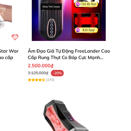
Star War
Âm Đạo Giả Tự Động FreeLander Cao
ao cấp
Cấp Rung Thụt Co Bóp Cực Mạnh
Nhật Bản
2.500.000₫
3.125.000₫
-20%
(370)