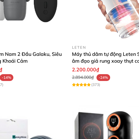
LETEN
m Nam 2 Đầu Galaku, Siêu
Máy thủ dâm tự động Leten 
g Khoái Cảm
âm đạo giả rung xoay thụt c
₫
2.200.000₫
2.894.000₫
-14%
-24%
7)
(373)