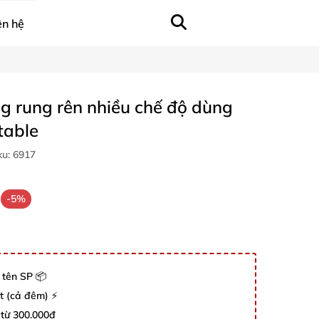
ên hệ
g rung rên nhiều chế độ dùng
table
ku:
6917
-5%
 tên SP 📦
út (cả đêm) ⚡
 từ 300.000đ