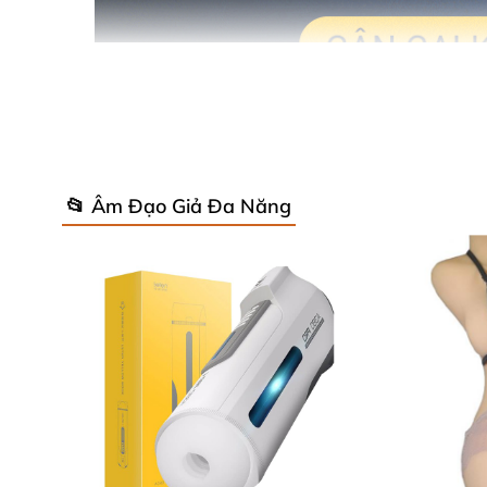
📂 Âm Đạo Giả Đa Năng
Nhập sỉ Â