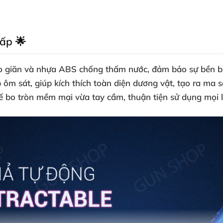
cấp 🌟
 co giãn và nhựa ABS chống thấm nước, đảm bảo sự bền bỉ
p ôm sát, giúp kích thích toàn diện dương vật, tạo ra ma 
o tròn mềm mại vừa tay cầm, thuận tiện sử dụng mọi lú