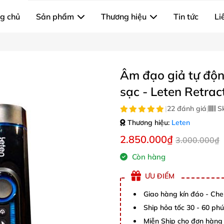
g chủ
Sản phẩm
Thương hiệu
Tin tức
Li
Âm đạo giả tự độn
sạc - Leten Retrac
|
22 đánh giá
|
S
Thương hiệu:
Leten
2.850.000₫
3.000.000₫
Còn hàng
ƯU ĐIỂM
Giao hàng kín đáo - Che
Ship hỏa tốc 30 - 60 ph
Miễn Ship cho đơn hàng