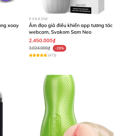
SVAKOM
 hợp nhất.
ung xoay
Âm đạo giả điều khiển app tương tác
webcam, Svakom Sam Neo
a.
2.450.000₫
3.024.000₫
-19%
(473)
ble giá rẻ