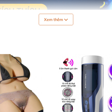
Xem thêm
m đạo giả tự động rung rên nhiều chế độ dùng sạc - Leten Retracta