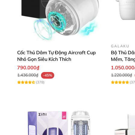
GALAKU
Cốc Thủ Dâm Tự Động Aircraft Cup
Bộ Thủ Dâ
Nhỏ Gọn Siêu Kích Thích
Mềm, Tăn
790.000₫
1.050.000
1.436.000₫
1.220.000₫
-45%
(378)
(37