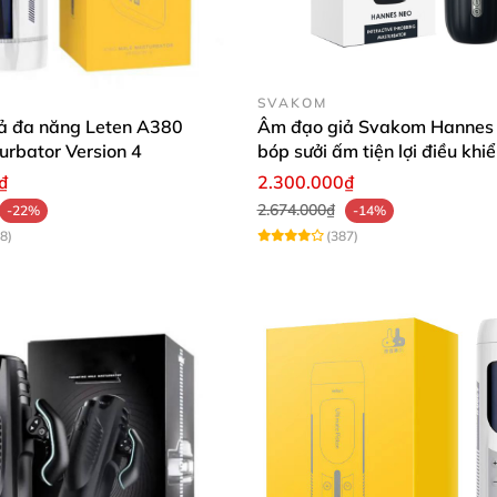
vệ sinh âm đạo giả với cồn y tế trước và sau khi dùng. S
Sau khi sử dụng, bảo quản sản phẩm nơi khô ráo, thoáng
SVAKOM
ả đa năng Leten A380
Âm đạo giả Svakom Hannes 
urbator Version 4
bóp sưởi ấm tiện lợi điều khi
m đạo giả tự động rung rên nhiều chế độ dùng sạc - Leten Retracta
₫
2.300.000₫
2.674.000₫
-22%
-14%
8)
(387)
iệm ❤️
ngờ! Cảm giác rất thực, rung thụt cực mạnh mà vẫn rất m
 hưng phấn lên rất nhiều. Chất liệu TPE lại mềm mại giúp 