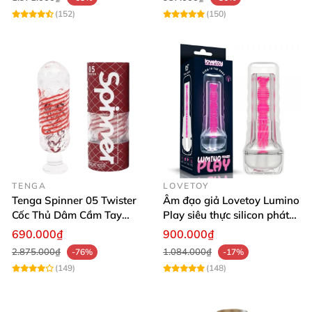
(152)
(150)
TENGA
LOVETOY
Tenga Spinner 05 Twister
Âm đạo giả Lovetoy Lumino
Cốc Thủ Dâm Cầm Tay
Play siêu thực silicon phát
Silicon Xoắn Ốc
quang
690.000₫
900.000₫
2.875.000₫
1.084.000₫
-76%
-17%
(149)
(148)