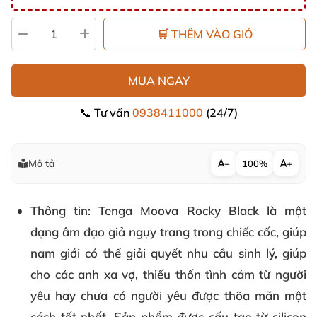
🛒 THÊM VÀO GIỎ
MUA NGAY
📞 Tư vấn
0938411000
(24/7)
Mô tả
−
100%
+
Thông tin
: Tenga Moova Rocky Black là một
dạng âm đạo giả ngụy trang trong chiếc cốc, giúp
nam giới có thể giải quyết nhu cầu sinh lý, giúp
cho các anh xa vợ, thiếu thốn tình cảm từ người
yêu hay chưa có người yêu được thõa mãn một
cách tốt nhất. Sản phẩm được cấu tạo từ silicon