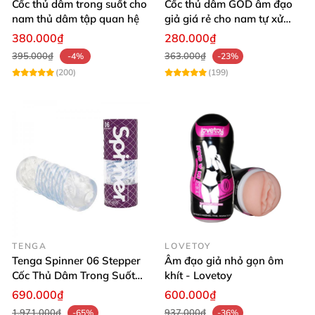
Cốc thủ dâm trong suốt cho
Cốc thủ dâm GOD âm đạo
nam thủ dâm tập quan hệ
giả giá rẻ cho nam tự xử
làm tình cực sướng
380.000₫
280.000₫
395.000₫
363.000₫
-4%
-23%
(200)
(199)
TENGA
LOVETOY
Tenga Spinner 06 Stepper
Âm đạo giả nhỏ gọn ôm
Cốc Thủ Dâm Trong Suốt
khít - Lovetoy
4D Xoắn Ốc
690.000₫
600.000₫
1.971.000₫
937.000₫
-65%
-36%