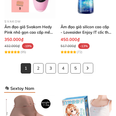
SVAKOM
Âm đạo giả Svakom Hedy
Âm đạo giả silicon cao cấp
Pink nhỏ gọn cao cấp mềm
- Loveaider Enjoy IT cốc thủ
mịn giá tốt
dâm ôm khít
350.000₫
450.000₫
432.000₫
517.000₫
-19%
-13%
(95)
(72)
1
2
3
4
5
📂 Sextoy Nam