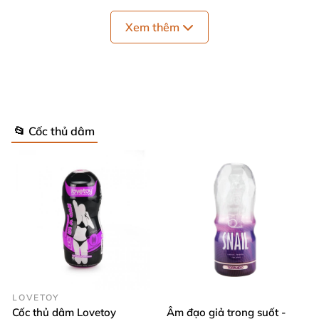
Quy cách
: 1 cái
Xem thêm
Thương hiệu
: Tenga
Bảo quản
: Nơi khô ráo thoáng mát
Hạn sử dụng
: 05 năm
📂 Cốc thủ dâm
LOVETOY
Cốc thủ dâm Lovetoy
Âm đạo giả trong suốt -