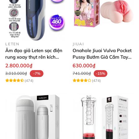
LETEN
JIUAI
Âm đạo giả Leten sạc điện
Onahole Jiuai Vulva Pocket
rung xoay thụt rên kích
Pussy Bướm Giả Cầm Tay
thích phê
Thiết Kế Mô Phỏng Chân
2.800.000₫
630.000₫
Thực
3.010.000₫
741.000₫
-7%
-15%
(474)
(474)