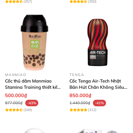
(357)
(350)
MANMIAO
TENGA
Cốc thủ dâm Manmiao
Cốc Tenga Air-Tech Nhật
Stamina Training thiết kế
Bản Hút Chân Không Siêu
nguỵ trang ly trà sữa có hạt
Thật Mua Ngay
500.000₫
850.000₫
trân châu
877.000₫
1.440.000₫
-43%
-41%
(349)
(312)