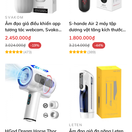
SVAKOM
Âm đạo giả điều khiển app
S-hande Air 2 máy tập
tương tác webcam, Svakom
dương vật tăng kích thước
Sam Neo
tự động cao cấp
2.450.000₫
1.800.000₫
3.024.000₫
3.214.000₫
-19%
-44%
(473)
(389)
LETEN
HGod Dream Horse Thor
Âm đạo giả đa năng Leten