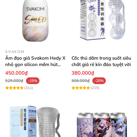
SVAKOM
Âm đạo giả Svakom Hedy X
Cốc thủ dâm trong suốt siêu
nhỏ gọn silicon mềm hút
chất giá rẻ kín đáo tuyệt vời
chân thực
450.000₫
380.000₫
529.000₫
506.000₫
-15%
-25%
(311)
(215)