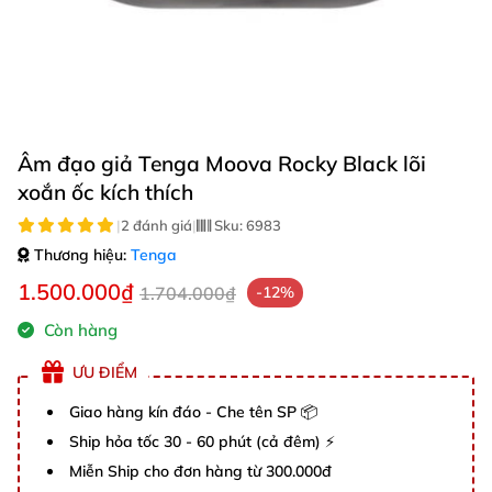
Âm đạo giả Tenga Moova Rocky Black lõi
xoắn ốc kích thích
|
2 đánh giá
|
Sku:
6983
Thương hiệu:
Tenga
1.500.000₫
1.704.000₫
-12%
Còn hàng
ƯU ĐIỂM
Giao hàng kín đáo - Che tên SP 📦
Ship hỏa tốc 30 - 60 phút (cả đêm) ⚡
Miễn Ship cho đơn hàng từ 300.000đ