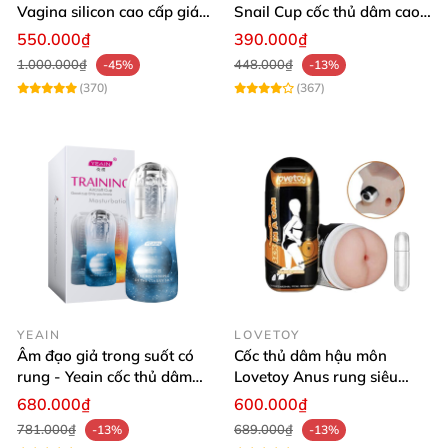
Vagina silicon cao cấp giá
Snail Cup cốc thủ dâm cao
rẻ cho nam
cấp
550.000₫
390.000₫
1.000.000₫
448.000₫
-45%
-13%
(370)
(367)
YEAIN
LOVETOY
Âm đạo giả trong suốt có
Cốc thủ dâm hậu môn
rung - Yeain cốc thủ dâm
Lovetoy Anus rung siêu
cao cấp cực sướng
phê, hàng USA chính hãng
680.000₫
600.000₫
781.000₫
689.000₫
-13%
-13%