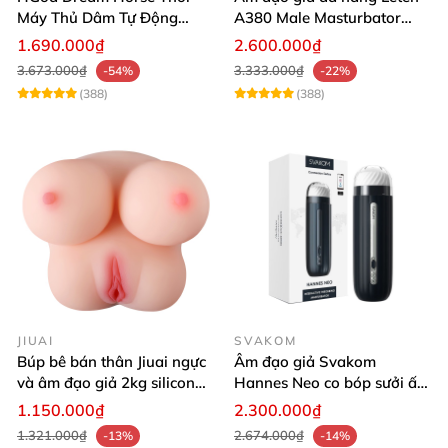
Máy Thủ Dâm Tự Động
A380 Male Masturbator
Rung Thụt Xoay 360 Độ
Version 4
1.690.000₫
2.600.000₫
3.673.000₫
3.333.000₫
-54%
-22%
(388)
(388)
JIUAI
SVAKOM
Búp bê bán thân Jiuai ngực
Âm đạo giả Svakom
và âm đạo giả 2kg silicon
Hannes Neo co bóp sưởi ấm
nguyên khối cao cấp
tiện lợi điều khiển app
1.150.000₫
2.300.000₫
1.321.000₫
2.674.000₫
-13%
-14%