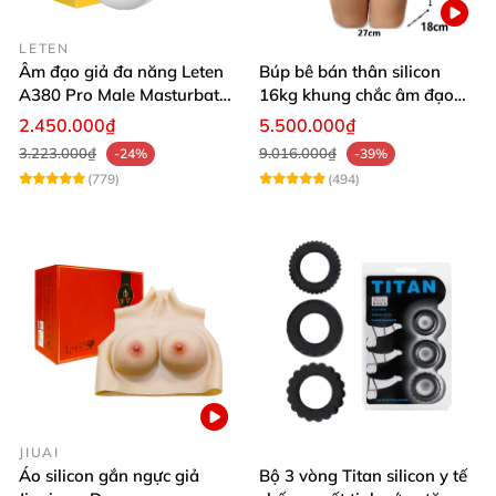
LETEN
Âm đạo giả đa năng Leten
Búp bê bán thân silicon
A380 Pro Male Masturbator
16kg khung chắc âm đạo
Version 3
khít hồng
2.450.000₫
5.500.000₫
3.223.000₫
9.016.000₫
-24%
-39%
(779)
(494)
JIUAI
Áo silicon gắn ngực giả
Bộ 3 vòng Titan silicon y tế