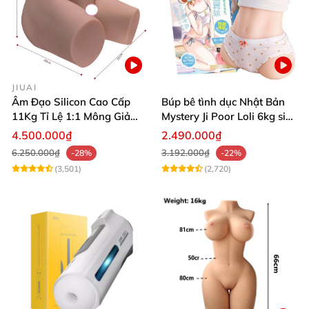
JIUAI
Âm Đạo Silicon Cao Cấp
Búp bê tình dục Nhật Bản
11Kg Tỉ Lệ 1:1 Mông Giả
Mystery Ji Poor Loli 6kg siêu
Nguyên Khối Kích Thước
thực
4.500.000₫
2.490.000₫
Thật Jiuai Nhật Bản
6.250.000₫
3.192.000₫
-28%
-22%
(3,501)
(2,720)