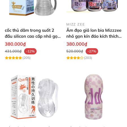
MIZZ ZEE
cốc thủ dâm trong suốt 2
Âm đạo giả lon bia Mizzzee
đầu silicon cao cấp nhỏ gọn
nhỏ gọn kín đáo kích thích
tiện lợi
cực đã
380.000₫
380.000₫
431.000₫
520.000₫
-12%
-27%
(205)
(203)