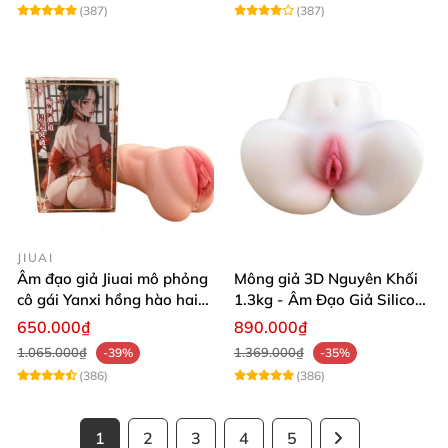
(387)
(387)
JIUAI
Âm đạo giả Jiuai mô phỏng
Mông giả 3D Nguyên Khối
cô gái Yanxi hồng hào hai
1.3kg - Âm Đạo Giả Silicon
lỗ bướm giả cầm tay 610g
Siêu Mềm 2 Lỗ Nằm Ngửa
650.000₫
890.000₫
Như Thật
1.065.000₫
1.369.000₫
-39%
-35%
(386)
(386)
1
2
3
4
5