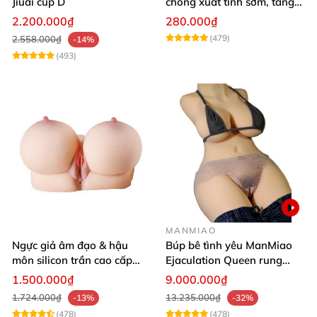
Jiuai cup D
chống xuất tinh sớm, tăng
khoái cảm
2.200.000₫
280.000₫
(479)
2.558.000₫
-14%
(493)
MANMIAO
Ngực giả âm đạo & hậu
Búp bê tình yêu ManMiao
môn silicon trần cao cấp
Ejaculation Queen rung
mềm mịn - Man
cảm biến sưởi ấm phun
1.500.000₫
9.000.000₫
Mastuebator 3kg
nước thông minh
1.724.000₫
13.235.000₫
-13%
-32%
(478)
(478)