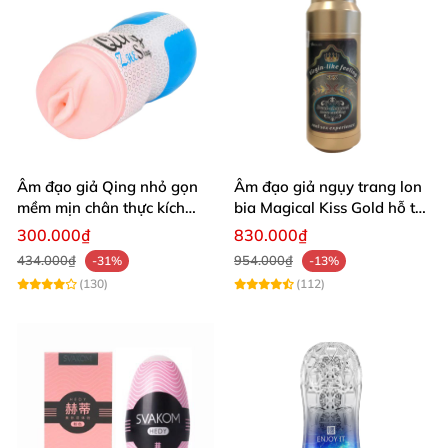
Âm đạo giả Qing nhỏ gọn
Âm đạo giả ngụy trang lon
mềm mịn chân thực kích
bia Magical Kiss Gold hỗ trợ
thích cực mạnh
cực khoái nhanh
300.000₫
830.000₫
434.000₫
954.000₫
-31%
-13%
(130)
(112)