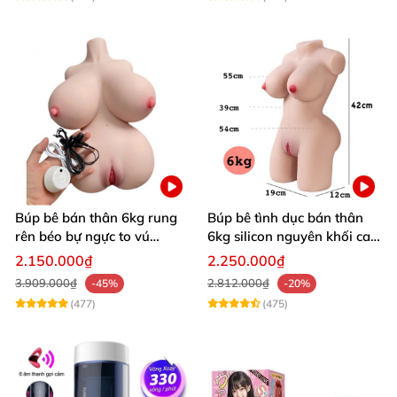
Búp bê bán thân 6kg rung
Búp bê tình dục bán thân
rên béo bự ngực to vú
6kg silicon nguyên khối cao
khủng siêu múp
cấp giá rẻ
2.150.000₫
2.250.000₫
3.909.000₫
2.812.000₫
-45%
-20%
(477)
(475)