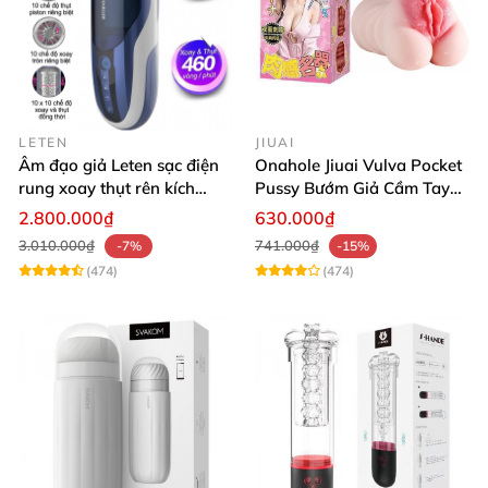
LETEN
JIUAI
Âm đạo giả Leten sạc điện
Onahole Jiuai Vulva Pocket
rung xoay thụt rên kích
Pussy Bướm Giả Cầm Tay
thích phê
Thiết Kế Mô Phỏng Chân
2.800.000₫
630.000₫
Thực
3.010.000₫
741.000₫
-7%
-15%
(474)
(474)