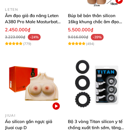
LETEN
Âm đạo giả đa năng Leten
Búp bê bán thân silicon
A380 Pro Male Masturbator
16kg khung chắc âm đạo
Version 3
khít hồng
2.450.000₫
5.500.000₫
3.223.000₫
9.016.000₫
-24%
-39%
(779)
(494)
JIUAI
Áo silicon gắn ngực giả
Bộ 3 vòng Titan silicon y tế
Jiuai cup D
chống xuất tinh sớm, tăng