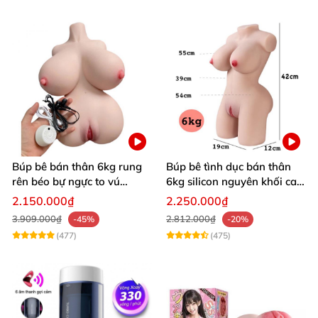
Búp bê bán thân 6kg rung
Búp bê tình dục bán thân
rên béo bự ngực to vú
6kg silicon nguyên khối cao
khủng siêu múp
cấp giá rẻ
2.150.000₫
2.250.000₫
3.909.000₫
2.812.000₫
-45%
-20%
(477)
(475)