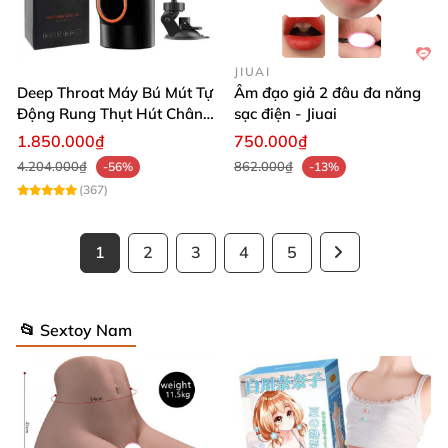
JIUAI
Deep Throat Máy Bú Mút Tự
Âm đạo giả 2 đâu đa năng
Động Rung Thụt Hút Chân
sạc điện - Jiuai
Không Đế Gắn Tường Cao
1.850.000₫
750.000₫
Cấp
4.204.000₫
862.000₫
-56%
-13%
(367)
1
2
3
4
5
📂 Sextoy Nam