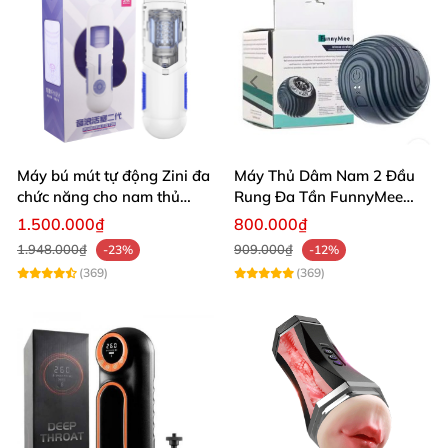
Máy bú mút tự động Zini đa
Máy Thủ Dâm Nam 2 Đầu
chức năng cho nam thủ
Rung Đa Tần FunnyMee
dâm tự sướng bú cu giá rẻ
Bóng Pokemon
1.500.000₫
800.000₫
1.948.000₫
909.000₫
-23%
-12%
(369)
(369)