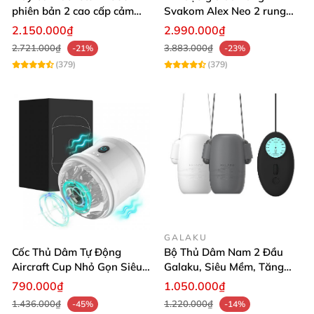
phiên bản 2 cao cấp cảm
Svakom Alex Neo 2 rung
giác chân thực
thụt mạnh
2.150.000₫
2.990.000₫
2.721.000₫
3.883.000₫
-21%
-23%
(379)
(379)
GALAKU
Cốc Thủ Dâm Tự Động
Bộ Thủ Dâm Nam 2 Đầu
Aircraft Cup Nhỏ Gọn Siêu
Galaku, Siêu Mềm, Tăng
Kích Thích
Khoái Cảm
790.000₫
1.050.000₫
1.436.000₫
1.220.000₫
-45%
-14%