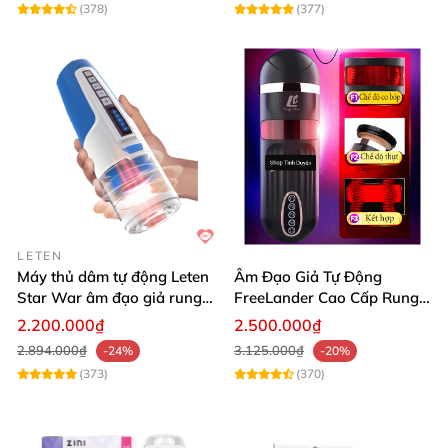
(378)
(377)
LETEN
Máy thủ dâm tự động Leten
Âm Đạo Giả Tự Động
Star War âm đạo giả rung
FreeLander Cao Cấp Rung
xoay thụt cao cấp
Thụt Co Bóp Cực Mạnh
2.200.000₫
2.500.000₫
Nhật Bản
2.894.000₫
3.125.000₫
-24%
-20%
(373)
(370)