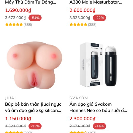
Máy Thủ Dâm Tự Động
A380 Male Masturbator
Rung Thụt Xoay 360 Độ
Version 4
1.690.000₫
2.600.000₫
3.673.000₫
3.333.000₫
-54%
-22%
(388)
(388)
JIUAI
SVAKOM
Búp bê bán thân Jiuai ngực
Âm đạo giả Svakom
và âm đạo giả 2kg silicon
Hannes Neo co bóp sưởi ấm
nguyên khối cao cấp
tiện lợi điều khiển app
1.150.000₫
2.300.000₫
1.321.000₫
2.674.000₫
-13%
-14%
(387)
(387)