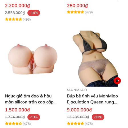
khoái cảm
2.200.000₫
280.000₫
(479)
2.558.000₫
-14%
(493)
MANMIAO
Ngực giả âm đạo & hậu
Búp bê tình yêu ManMiao
môn silicon trần cao cấp
Ejaculation Queen rung
mềm mịn - Man
cảm biến sưởi ấm phun
1.500.000₫
9.000.000₫
Mastuebator 3kg
nước thông minh
1.724.000₫
13.235.000₫
-13%
-32%
(478)
(478)