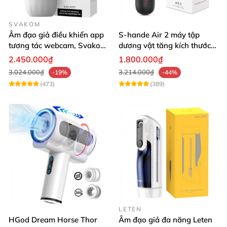
SVAKOM
Âm đạo giả điều khiển app
S-hande Air 2 máy tập
tương tác webcam, Svakom
dương vật tăng kích thước
Sam Neo
tự động cao cấp
2.450.000₫
1.800.000₫
3.024.000₫
3.214.000₫
-19%
-44%
(473)
(389)
LETEN
HGod Dream Horse Thor
Âm đạo giả đa năng Leten