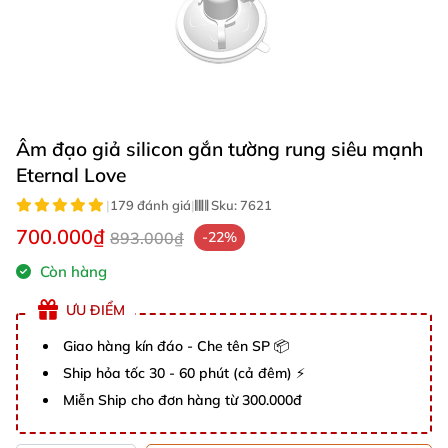
Âm đạo giả silicon gắn tường rung siêu mạnh
Eternal Love
|
179 đánh giá
|
Sku:
7621
700.000₫
893.000₫
-22%
Còn hàng
ƯU ĐIỂM
Giao hàng kín đáo - Che tên SP 📦
Ship hỏa tốc 30 - 60 phút (cả đêm) ⚡
Miễn Ship cho đơn hàng từ 300.000đ