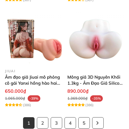
JIUAI
Âm đạo giả Jiuai mô phỏng
Mông giả 3D Nguyên Khối
cô gái Yanxi hồng hào hai
1.3kg - Âm Đạo Giả Silicon
lỗ bướm giả cầm tay 610g
Siêu Mềm 2 Lỗ Nằm Ngửa
650.000₫
890.000₫
Như Thật
1.065.000₫
1.369.000₫
-39%
-35%
(386)
(386)
1
2
3
4
5