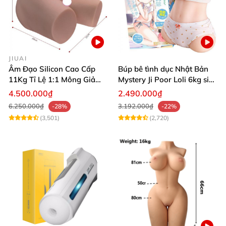
JIUAI
Âm Đạo Silicon Cao Cấp
Búp bê tình dục Nhật Bản
11Kg Tỉ Lệ 1:1 Mông Giả
Mystery Ji Poor Loli 6kg siêu
Nguyên Khối Kích Thước
thực
4.500.000₫
2.490.000₫
Thật Jiuai Nhật Bản
6.250.000₫
3.192.000₫
-28%
-22%
(3,501)
(2,720)