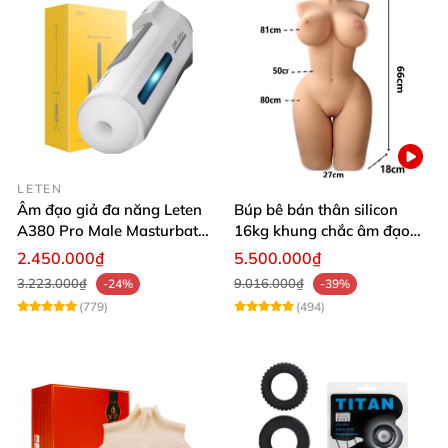
LETEN
Âm đạo giả đa năng Leten
Búp bê bán thân silicon
A380 Pro Male Masturbator
16kg khung chắc âm đạo
Version 3
khít hồng
2.450.000₫
5.500.000₫
3.223.000₫
9.016.000₫
-24%
-39%
(779)
(494)