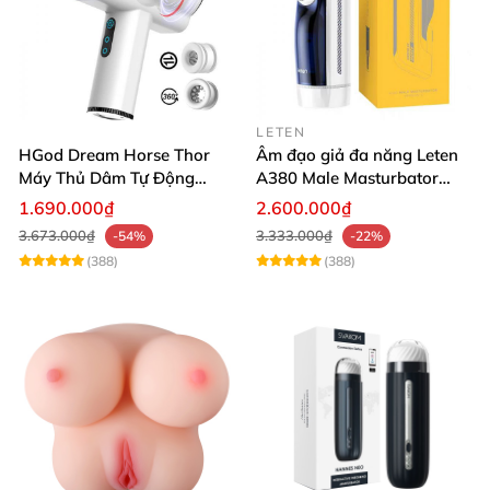
LETEN
HGod Dream Horse Thor
Âm đạo giả đa năng Leten
Máy Thủ Dâm Tự Động
A380 Male Masturbator
Rung Thụt Xoay 360 Độ
Version 4
1.690.000₫
2.600.000₫
3.673.000₫
3.333.000₫
-54%
-22%
(388)
(388)