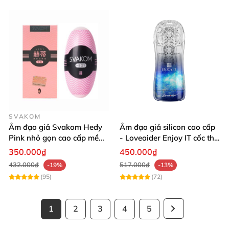
SVAKOM
Âm đạo giả Svakom Hedy
Âm đạo giả silicon cao cấp
Pink nhỏ gọn cao cấp mềm
- Loveaider Enjoy IT cốc thủ
mịn giá tốt
dâm ôm khít
350.000₫
450.000₫
432.000₫
517.000₫
-19%
-13%
(95)
(72)
1
2
3
4
5