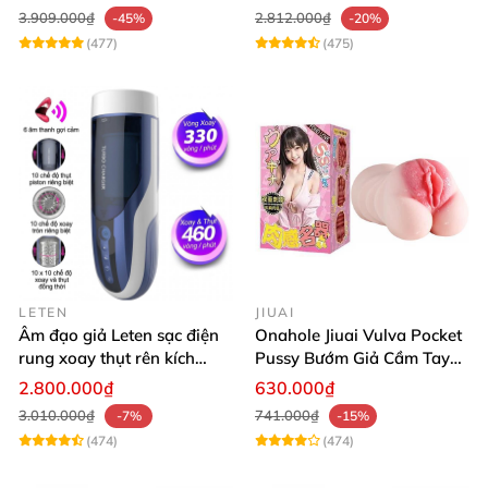
3.909.000₫
2.812.000₫
-45%
-20%
(477)
(475)
LETEN
JIUAI
Âm đạo giả Leten sạc điện
Onahole Jiuai Vulva Pocket
rung xoay thụt rên kích
Pussy Bướm Giả Cầm Tay
thích phê
Thiết Kế Mô Phỏng Chân
2.800.000₫
630.000₫
Thực
3.010.000₫
741.000₫
-7%
-15%
(474)
(474)