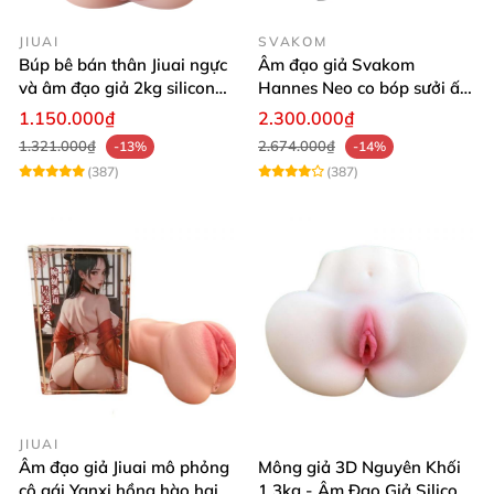
JIUAI
SVAKOM
Búp bê bán thân Jiuai ngực
Âm đạo giả Svakom
và âm đạo giả 2kg silicon
Hannes Neo co bóp sưởi ấm
nguyên khối cao cấp
tiện lợi điều khiển app
1.150.000₫
2.300.000₫
1.321.000₫
2.674.000₫
-13%
-14%
(387)
(387)
JIUAI
Âm đạo giả Jiuai mô phỏng
Mông giả 3D Nguyên Khối
cô gái Yanxi hồng hào hai
1.3kg - Âm Đạo Giả Silicon