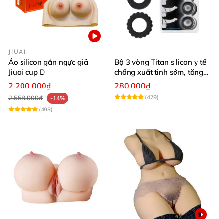
JIUAI
Áo silicon gắn ngực giả
Bộ 3 vòng Titan silicon y tế
Jiuai cup D
chống xuất tinh sớm, tăng
khoái cảm
2.200.000₫
280.000₫
(479)
2.558.000₫
-14%
(493)