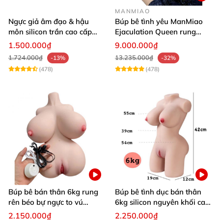
MANMIAO
Ngực giả âm đạo & hậu
Búp bê tình yêu ManMiao
môn silicon trần cao cấp
Ejaculation Queen rung
mềm mịn - Man
cảm biến sưởi ấm phun
1.500.000₫
9.000.000₫
Mastuebator 3kg
nước thông minh
1.724.000₫
13.235.000₫
-13%
-32%
(478)
(478)
Búp bê bán thân 6kg rung
Búp bê tình dục bán thân
rên béo bự ngực to vú
6kg silicon nguyên khối cao
khủng siêu múp
cấp giá rẻ
2.150.000₫
2.250.000₫