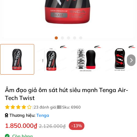
Âm đạo giả ôm sát hút siêu mạnh Tenga Air-
Tech Twist
|
23 đánh giá
|
Sku:
6960
Thương hiệu:
Tenga
1.850.000₫
2.126.000₫
-13%
Còn hàng