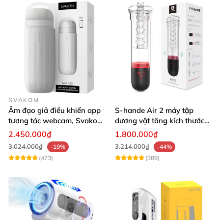
SVAKOM
Âm đạo giả điều khiển app
S-hande Air 2 máy tập
tương tác webcam, Svakom
dương vật tăng kích thước
Sam Neo
tự động cao cấp
2.450.000₫
1.800.000₫
3.024.000₫
3.214.000₫
-19%
-44%
(473)
(389)