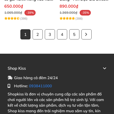
lỗ bướm giả cầm tay 610g
Siêu Mềm 2 Lỗ Nằm Ngửa
650.000₫
890.000₫
Như Thật
1.065.000₫
1.369.000₫
-39%
-35%
(386)
(386)
1
2
3
4
5
Shop Kiss
Giao hàng cả đêm 24/24
Hotline:
0938411000
Shopkiss là đơn vị chuyên cung cấp các sản phẩm đồ
chơi người lớn và các sản phẩm hỗ trợ sinh lý. Với cam
kết về chất lượng sản phẩm, dịch vụ tư vấn tận tâm,
Shop kiss mang đến trải nghiệm mua sắm uy tín, kín