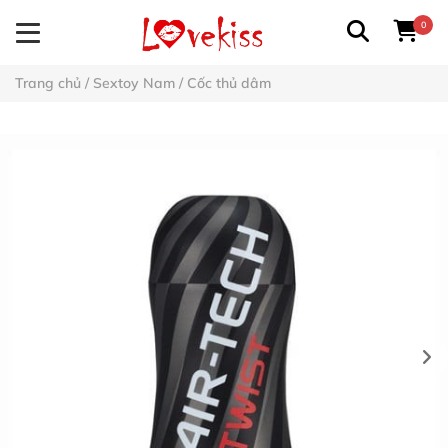
0
Trang chủ
/
Sextoy Nam
/
Cốc thủ dâm