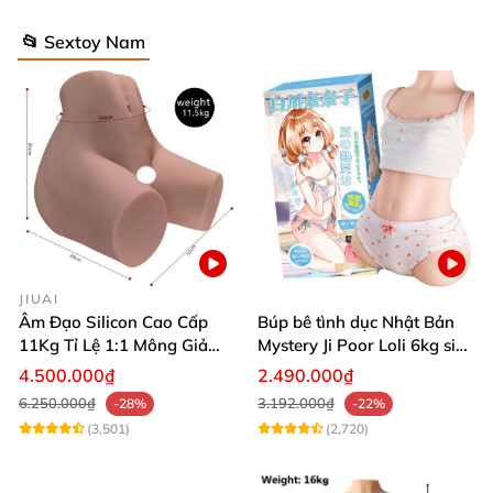
📂 Sextoy Nam
JIUAI
Âm Đạo Silicon Cao Cấp
Búp bê tình dục Nhật Bản
11Kg Tỉ Lệ 1:1 Mông Giả
Mystery Ji Poor Loli 6kg siêu
Nguyên Khối Kích Thước
thực
4.500.000₫
2.490.000₫
Thật Jiuai Nhật Bản
6.250.000₫
3.192.000₫
-28%
-22%
(3,501)
(2,720)