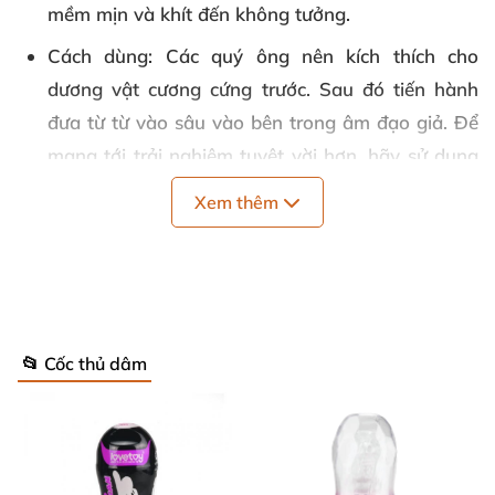
mềm mịn và khít đến không tưởng.
Cách dùng
: Các quý ông nên kích thích cho
dương vật cương cứng trước. Sau đó tiến hành
đưa từ từ vào sâu vào bên trong âm đạo giả. Để
mang tới trải nghiệm tuyệt vời hơn, hãy sử dụng
thêm gel bôi trơn. Khi đã xong, vệ sinh sạch sẽ,
Xem thêm
để khô ráo và bảo quản.
Kích thước
: 77mm x 170 mm
Quy cách
: 1 cái
Thương hiệu
: Tenga
📂 Cốc thủ dâm
Bảo quản
: Chú ý cất ở nơi khô ráo, thoáng mát
Hạn sử dụng
: 05 năm