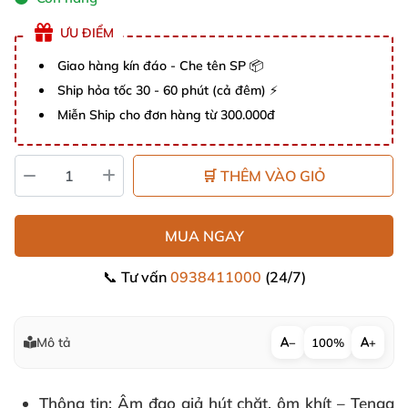
ƯU ĐIỂM
Giao hàng kín đáo - Che tên SP 📦
Ship hỏa tốc 30 - 60 phút (cả đêm) ⚡
Miễn Ship cho đơn hàng từ 300.000đ
🛒 THÊM VÀO GIỎ
MUA NGAY
📞 Tư vấn
0938411000
(24/7)
Mô tả
−
100%
+
Thông tin
: Âm đạo giả hút chặt, ôm khít – Tenga