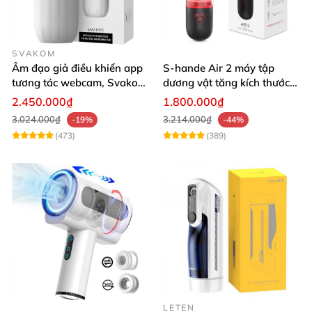
SVAKOM
Âm đạo giả điều khiển app
S-hande Air 2 máy tập
tương tác webcam, Svakom
dương vật tăng kích thước
Sam Neo
tự động cao cấp
2.450.000₫
1.800.000₫
3.024.000₫
3.214.000₫
-19%
-44%
(473)
(389)
LETEN