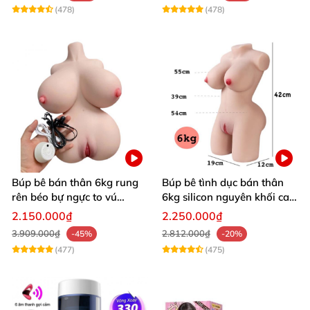
(478)
(478)
Búp bê bán thân 6kg rung
Búp bê tình dục bán thân
rên béo bự ngực to vú
6kg silicon nguyên khối cao
khủng siêu múp
cấp giá rẻ
2.150.000₫
2.250.000₫
3.909.000₫
2.812.000₫
-45%
-20%
(477)
(475)