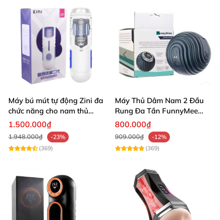
Máy bú mút tự động Zini đa
Máy Thủ Dâm Nam 2 Đầu
chức năng cho nam thủ
Rung Đa Tần FunnyMee
dâm tự sướng bú cu giá rẻ
Bóng Pokemon
1.500.000₫
800.000₫
1.948.000₫
909.000₫
-23%
-12%
(369)
(369)