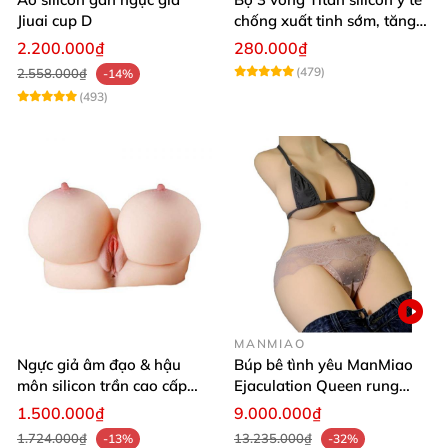
Jiuai cup D
chống xuất tinh sớm, tăng
khoái cảm
2.200.000₫
280.000₫
(479)
2.558.000₫
-14%
(493)
MANMIAO
Ngực giả âm đạo & hậu
Búp bê tình yêu ManMiao
môn silicon trần cao cấp
Ejaculation Queen rung
mềm mịn - Man
cảm biến sưởi ấm phun
1.500.000₫
9.000.000₫
Mastuebator 3kg
nước thông minh
1.724.000₫
13.235.000₫
-13%
-32%