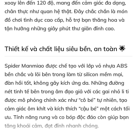
xoay lên đến 120 độ, mang đến cảm giác đa dạng,
chân thực như quan hệ thật. Đây chắc chắn là món
đồ chơi tình dục cao cấp, hỗ trợ bạn thăng hoa và
tận hưởng những giây phút thư giãn đỉnh cao.
Thiết kế và chất liệu siêu bền, an toàn 🌟
Spider Manmiao được chế tạo với lớp vỏ nhựa ABS
bền chắc và lõi bên trong làm từ silicon mềm mại,
đàn hồi tốt, không gây kích ứng da. Những đường
nét tinh tế bên trong âm đạo giả với các gai nhỏ li ti
được mô phỏng chính xác như “cô bé” tự nhiên, tạo
cảm giác ôm khít và kích thích “cậu bé” một cách tối
ưu. Tính năng rung và co bóp độc đáo còn giúp bạn
tăng khoái cảm, đạt đỉnh nhanh chóng.