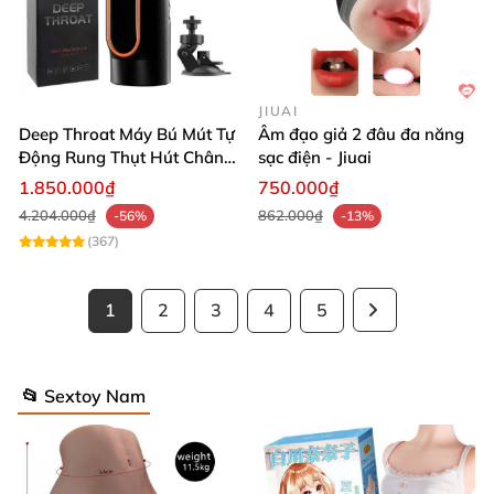
JIUAI
Deep Throat Máy Bú Mút Tự
Âm đạo giả 2 đâu đa năng
Động Rung Thụt Hút Chân
sạc điện - Jiuai
Không Đế Gắn Tường Cao
1.850.000₫
750.000₫
Cấp
4.204.000₫
862.000₫
-56%
-13%
(367)
1
2
3
4
5
📂 Sextoy Nam