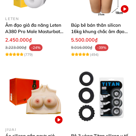
LETEN
Âm đạo giả đa năng Leten
Búp bê bán thân silicon
A380 Pro Male Masturbator
16kg khung chắc âm đạo
Version 3
khít hồng
2.450.000₫
5.500.000₫
3.223.000₫
9.016.000₫
-24%
-39%
(779)
(494)
JIUAI
Áo silicon gắn ngực giả
Bộ 3 vòng Titan silicon y tế