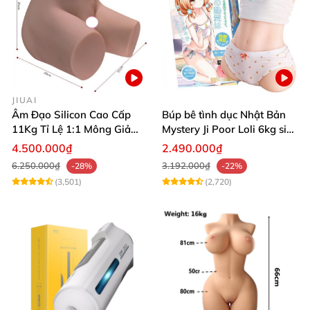
JIUAI
Âm Đạo Silicon Cao Cấp
Búp bê tình dục Nhật Bản
11Kg Tỉ Lệ 1:1 Mông Giả
Mystery Ji Poor Loli 6kg siêu
Nguyên Khối Kích Thước
thực
4.500.000₫
2.490.000₫
Thật Jiuai Nhật Bản
6.250.000₫
3.192.000₫
-28%
-22%
(3,501)
(2,720)