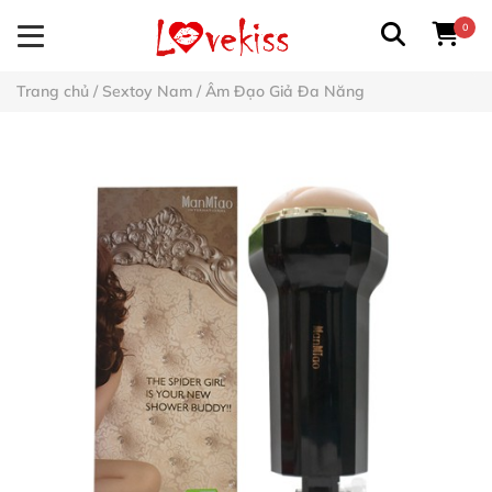
0
Trang chủ
/
Sextoy Nam
/
Âm Đạo Giả Đa Năng