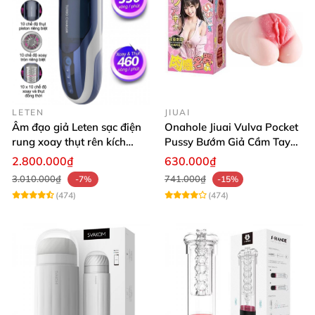
LETEN
JIUAI
Âm đạo giả Leten sạc điện
Onahole Jiuai Vulva Pocket
rung xoay thụt rên kích
Pussy Bướm Giả Cầm Tay
thích phê
Thiết Kế Mô Phỏng Chân
2.800.000₫
630.000₫
Thực
3.010.000₫
741.000₫
-7%
-15%
(474)
(474)