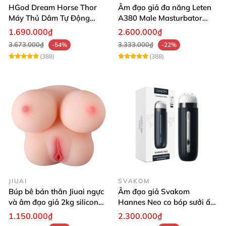
HGod Dream Horse Thor
Âm đạo giả đa năng Leten
Máy Thủ Dâm Tự Động
A380 Male Masturbator
Rung Thụt Xoay 360 Độ
Version 4
1.690.000₫
2.600.000₫
3.673.000₫
3.333.000₫
-54%
-22%
(388)
(388)
JIUAI
SVAKOM
Búp bê bán thân Jiuai ngực
Âm đạo giả Svakom
và âm đạo giả 2kg silicon
Hannes Neo co bóp sưởi ấm
nguyên khối cao cấp
tiện lợi điều khiển app
1.150.000₫
2.300.000₫