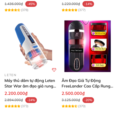
1.436.000₫
1.220.000₫
-45%
-14%
(378)
(377)
LETEN
Máy thủ dâm tự động Leten
Âm Đạo Giả Tự Động
Star War âm đạo giả rung
FreeLander Cao Cấp Rung
xoay thụt cao cấp
Thụt Co Bóp Cực Mạnh
2.200.000₫
2.500.000₫
Nhật Bản
2.894.000₫
3.125.000₫
-24%
-20%
(373)
(370)