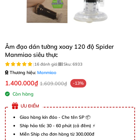
Âm đạo dán tường xoay 120 độ Spider
Manmiao siêu thực
|
16 đánh giá
|
Sku:
6933
Thương hiệu:
Manmiao
1.400.000₫
1.609.000₫
-13%
Còn hàng
ƯU ĐIỂM
Giao hàng kín đáo - Che tên SP 📦
Ship hỏa tốc 30 - 60 phút (cả đêm) ⚡
Miễn Ship cho đơn hàng từ 300.000đ