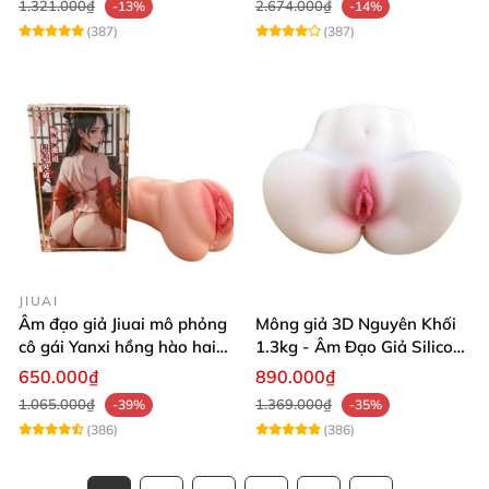
1.321.000₫
2.674.000₫
-13%
-14%
(387)
(387)
JIUAI
Âm đạo giả Jiuai mô phỏng
Mông giả 3D Nguyên Khối
cô gái Yanxi hồng hào hai
1.3kg - Âm Đạo Giả Silicon
lỗ bướm giả cầm tay 610g
Siêu Mềm 2 Lỗ Nằm Ngửa
650.000₫
890.000₫
Như Thật
1.065.000₫
1.369.000₫
-39%
-35%
(386)
(386)