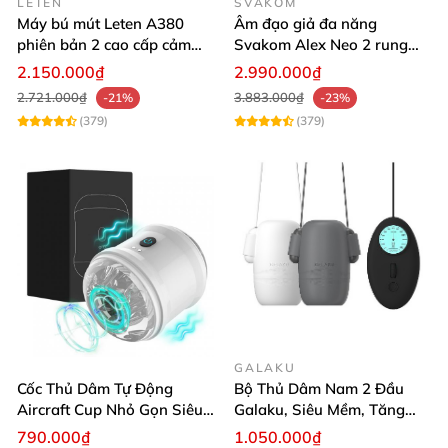
LETEN
SVAKOM
Máy bú mút Leten A380
Âm đạo giả đa năng
phiên bản 2 cao cấp cảm
Svakom Alex Neo 2 rung
giác chân thực
thụt mạnh
2.150.000₫
2.990.000₫
2.721.000₫
3.883.000₫
-21%
-23%
(379)
(379)
GALAKU
Cốc Thủ Dâm Tự Động
Bộ Thủ Dâm Nam 2 Đầu
Aircraft Cup Nhỏ Gọn Siêu
Galaku, Siêu Mềm, Tăng
Kích Thích
Khoái Cảm
790.000₫
1.050.000₫