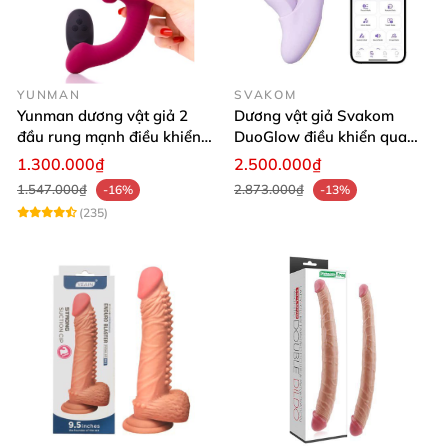
YUNMAN
SVAKOM
Yunman dương vật giả 2
Dương vật giả Svakom
đầu rung mạnh điều khiển
DuoGlow điều khiển qua
không dây Les
app massage điểm G và âm
1.300.000₫
2.500.000₫
vật
1.547.000₫
2.873.000₫
-16%
-13%
(235)