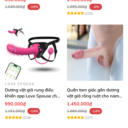
1.049.000₫
1.595.000₫
-19%
-6%
(229)
LOVE SPOUSE
Dương vật giả rung điều
Quần tam giác gắn dương
khiển app Love Spouse cho
vật giả rỗng ruột cho nam
Les nhanh nhạy
Jiuai mềm như thật
990.000₫
1.450.000₫
1.151.000₫
1.686.000₫
-14%
-14%
(228)
(227)