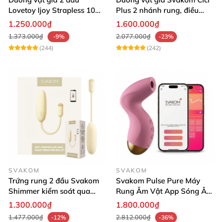
Lovetoy Ijoy Strapless 10
Plus 2 nhánh rung, điều
chế độ rung siêu kích thích
khiển App dễ dùng, kích
1.250.000₫
1.600.000₫
thích cực mạnh
1.373.000₫
2.077.000₫
-9%
-23%
(244)
(242)
SVAKOM
SVAKOM
Trứng rung 2 đầu Svakom
Svakom Pulse Pure Máy
Shimmer kiểm soát qua
Rung Âm Vật App Sóng Âm
App kích thích đa điểm
Tăng Khoái Cảm
1.300.000₫
1.800.000₫
thăng hoa
1.477.000₫
2.812.000₫
-12%
-36%