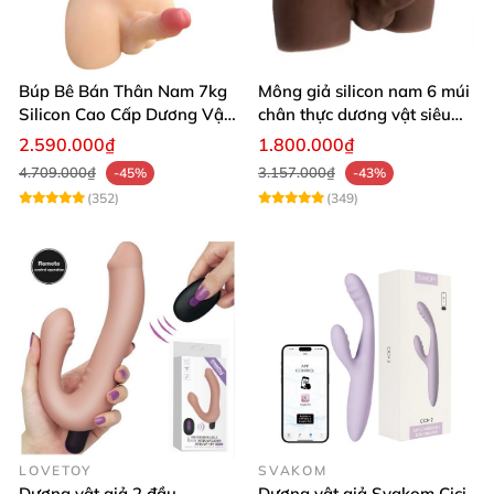
Búp Bê Bán Thân Nam 7kg
Mông giả silicon nam 6 múi
Silicon Cao Cấp Dương Vật
chân thực dương vật siêu
Giả Chân Thật Thiết Kế Cơ
thật
2.590.000₫
1.800.000₫
Bắp Quyến Rũ
4.709.000₫
3.157.000₫
-45%
-43%
(352)
(349)
LOVETOY
SVAKOM
Dương vật giả 2 đầu
Dương vật giả Svakom Cici