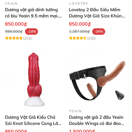
YEAIN
LOVETOY
Dương vật giả dính tường
Lovetoy 2 Đầu Siêu Mềm
có bìu Yeain 9.5 mềm mại,
Dương Vật Giả Size Khủng
kích thích mạnh
Uốn Dẻo
850.000₫
850.000₫
988.000₫
1.287.000₫
-14%
-34%
(232)
(230)
YEAIN
Dương Vật Giả Kiểu Chó
Dương vật giả 2 đầu Yeain
Sói Knot Silicone Cong Lớn
Double Wings có đai đeo
Có Đế Hít Tường Cao Cấp
điều khiển remote từ xa
850.000₫
1.500.000₫