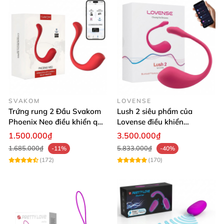
tiện lợi
SVAKOM
LOVENSE
Trứng rung 2 Đầu Svakom
Lush 2 siêu phẩm của
Phoenix Neo điều khiển qua
Lovense điều khiển
app
Bluetooth không giới hạn
1.500.000₫
3.500.000₫
1.685.000₫
5.833.000₫
-11%
-40%
(172)
(170)