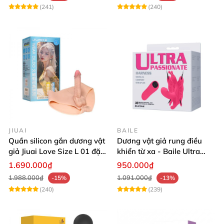
(241)
(240)
JIUAI
BAILE
Quần silicon gắn dương vật
Dương vật giả rung điều
giả Jiuai Love Size L 01 đặc
khiển từ xa - Baile Ultra
ruột cho Les
Passionate
1.690.000₫
950.000₫
1.988.000₫
1.091.000₫
-15%
-13%
(240)
(239)