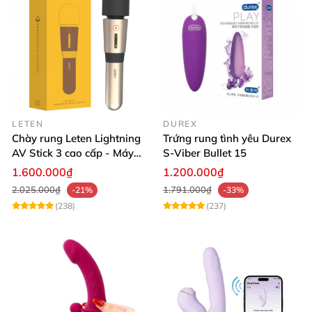
LETEN
DUREX
Chày rung Leten Lightning
Trứng rung tình yêu Durex
AV Stick 3 cao cấp - Máy
S-Viber Bullet 15
massage tốt nhất
1.600.000₫
1.200.000₫
2.025.000₫
1.791.000₫
-21%
-33%
(238)
(237)