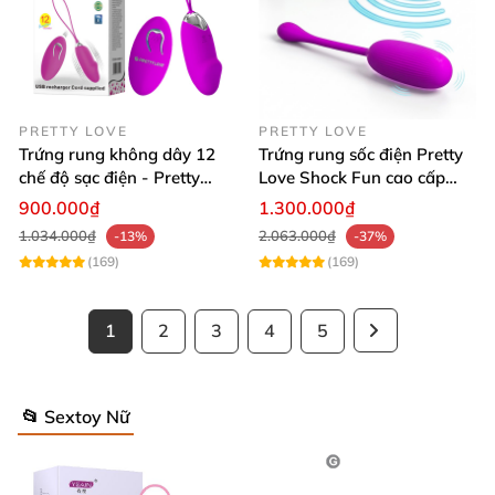
PRETTY LOVE
PRETTY LOVE
Trứng rung không dây 12
Trứng rung sốc điện Pretty
chế độ sạc điện - Pretty
Love Shock Fun cao cấp
Love Julia, rung mạnh, kiểu
điều khiển từ xa tiện lợi
900.000₫
1.300.000₫
dáng nhỏ gọn
1.034.000₫
2.063.000₫
-13%
-37%
(169)
(169)
1
2
3
4
5
📂 Sextoy Nữ