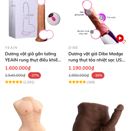
YEAIN
DIBE
Dương vật giả gắn tường
Dương vật giả Dibe Madge
YEAIN rung thụt điều khiển
rung thụt tỏa nhiệt sạc USB
từ xa tỏa nhiệt
siêu mềm mại
1.600.000₫
1.190.000₫
2.540.000₫
1.950.000₫
-37%
-39%
(2,592)
(368)