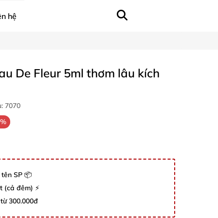
ên hệ
au De Fleur 5ml thơm lâu kích
u:
7070
3%
 tên SP 📦
út (cả đêm) ⚡
 từ 300.000đ