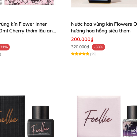
ùng kín Flower Inner
Nước hoa vùng kín Flowers O
0ml Cherry thơm lâu an
hương hoa hồng siêu thơm
200.000₫
320.000₫
-31%
-38%
)
(29)