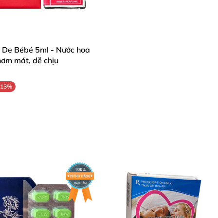
u De Bébé 5ml - Nước hoa
hơm mát, dễ chịu
-13%