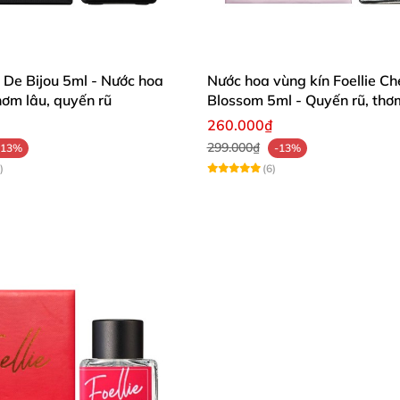
u De Bijou 5ml - Nước hoa
Nước hoa vùng kín Foellie Ch
hơm lâu, quyến rũ
Blossom 5ml - Quyến rũ, thơm
toàn
260.000₫
299.000₫
-13%
-13%
)
(6)