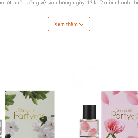
ần lót hoặc băng vệ sinh hàng ngày để khử mùi nhanh ch
ưởng mùi thơm dịu nhẹ lan tỏa toàn thân.
Xem thêm
úc mọi nơi.
âm sử dụng lâu dài.
 nguyên vẹn chất lượng sản phẩm.
ủa phụ nữ hiện đại.
ấy tự tin hơn rất nhiều, hương thơm nhẹ nhàng mà rất dễ