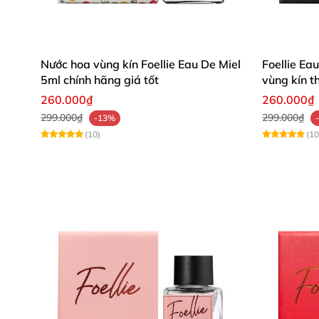
Nước hoa vùng kín Foellie Eau De Miel
Foellie Ea
5ml chính hãng giá tốt
vùng kín t
260.000₫
260.000₫
299.000₫
299.000₫
-13%
(10)
(10