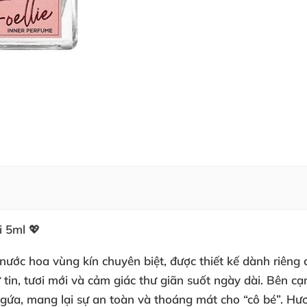
i 5ml 💖
nước hoa vùng kín chuyên biệt, được thiết kế dành riêng
 tin, tươi mới và cảm giác thư giãn suốt ngày dài. Bên 
ngứa, mang lại sự an toàn và thoáng mát cho “cô bé”. Hươ