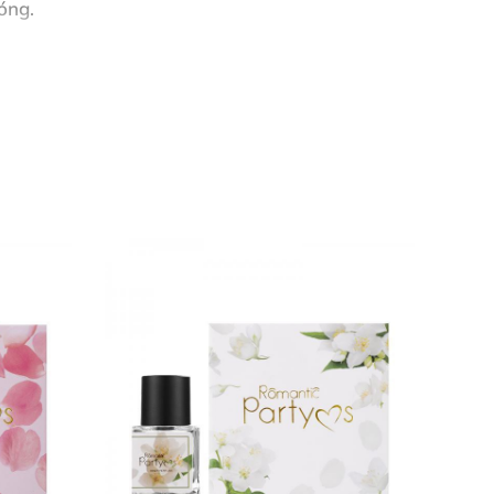
óng.
 chịu, dễ dùng nữa.” – Nguyễn Thùy Linh