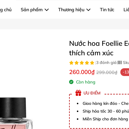
g chủ
Sản phẩm
Thương hiệu
Tin tức
Li
Nước hoa Foellie E
thích cảm xúc
|
3 đánh giá
|
Sk
260.000₫
299.000₫
-1
Còn hàng
ƯU ĐIỂM
Giao hàng kín đáo - Che
Ship hỏa tốc 30 - 60 ph
Miễn Ship cho đơn hàng