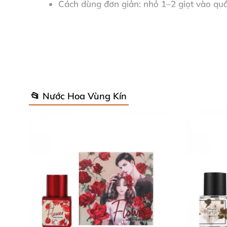
Cách dùng đơn giản: nhỏ 1–2 giọt vào qu
Có thể nhỏ 3–4 giọt vào bồn tắm để tận h
Thông số kỹ thuật và bảo quản 📌
Dung tích: 5ml tiện lợi, dễ mang theo mọi l
📂 Nước Hoa Vùng Kín
Hạn sử dụng lên đến 3 năm, giúp bạn an t
Bảo quản nơi khô ráo, thoáng mát để giữ
Thương hiệu uy tín Foellie – sự lựa chọn c
Đánh giá khách hàng 🌟
“Foellie Eau De Fleur thực sự giúp tôi cảm th