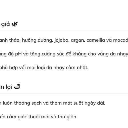
 giá 🌿
a anh thảo, hướng dương, jojoba, argan, camellia và maca
ằng độ pH và tăng cường sức đề kháng cho vùng da nhạ
 phù hợp với mọi loại da nhạy cảm nhất.
n lợi 🛁
ín luôn thoáng sạch và thơm mát suốt ngày dài.
ến cảm giác thoải mái và thư giãn.