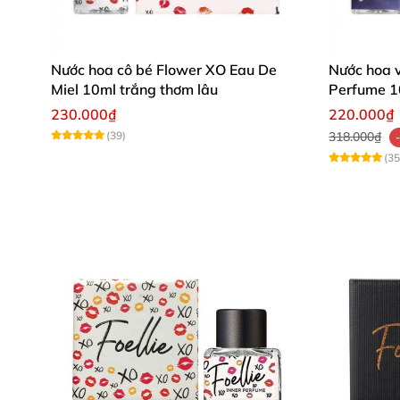
Nước hoa cô bé Flower XO Eau De
Nước hoa v
Miel 10ml trắng thơm lâu
Perfume 1
toàn
230.000₫
220.000₫
(39)
318.000₫
(35