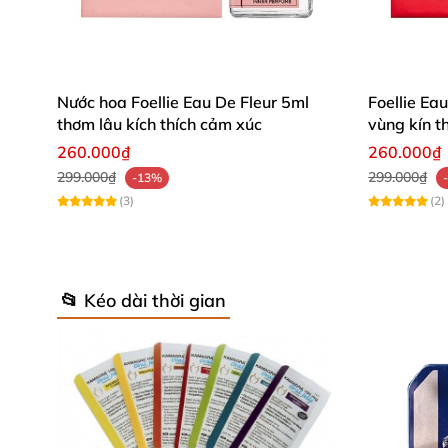
Nước hoa Foellie Eau De Fleur 5ml
Foellie Ea
thơm lâu kích thích cảm xúc
vùng kín t
260.000₫
260.000₫
299.000₫
299.000₫
-13%
(3)
(2)
📂 Kéo dài thời gian