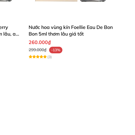
erry
Nước hoa vùng kín Foellie Eau De Bon
 lâu, an
Bon 5ml thơm lâu giá tốt
260.000₫
299.000₫
-13%
(3)