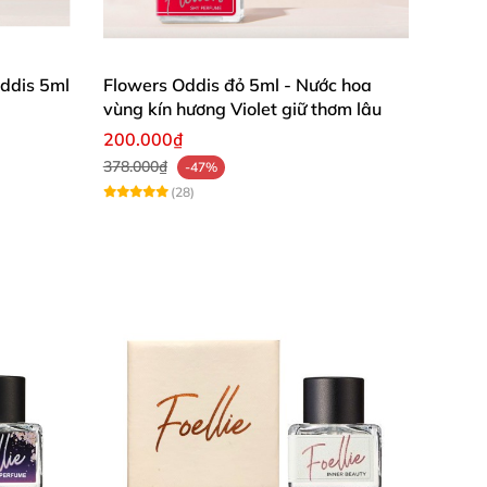
ddis 5ml
Flowers Oddis đỏ 5ml - Nước hoa
vùng kín hương Violet giữ thơm lâu
200.000₫
378.000₫
-47%
(28)