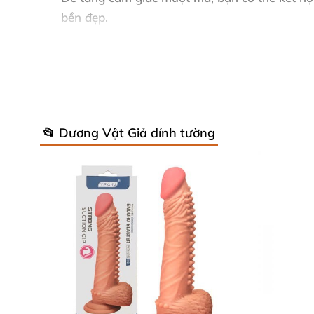
bền đẹp.
Ưu điểm vượt trội của Lovetoy Prider
Mềm dẻo chân thật, đa sắc bắt mắt tăng 
📂 Dương Vật Giả dính tường
Công nghệ dính tường giúp cố định mạnh m
Chất liệu silicon cao cấp, an toàn cho là
Thiết kế chuyên biệt dành riêng cho phái 
Phản hồi từ khách hàng đã trải nghi
Nguyễn Thị Hồng: “Sản phẩm mềm mại và rất