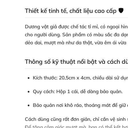
Thiết kế tinh tế, chất liệu cao cấp 🛡️
Dương vật giả được chế tác tỉ mỉ, có ngoại hì
cho người dùng. Sản phẩm có màu sắc đa dạng
dẻo dai, mượt mà như da thật, vừa êm ái vừa 
Thông số kỹ thuật nổi bật và cách dùn
Kích thước: 20,5cm x 4cm, chiều dài sử dụ
Quy cách: Hộp 1 cái, dễ dàng bảo quản.
Bảo quản nơi khô ráo, thoáng mát để giữ 
Cách dùng cũng rất đơn giản, chỉ cần vệ sinh
Để tăng cảm giác mượt mà, bạn có thể kết hợp