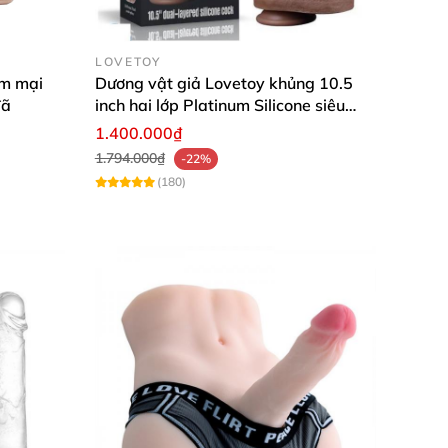
 về độ ổn định hay an toàn.”
an tâm tuyệt đối.”
LOVETOY
ềm mại
Dương vật giả Lovetoy khủng 10.5
đã
inch hai lớp Platinum Silicone siêu
 nghiệm những phút giây thăng hoa, thỏa mãn
mềm an toàn
1.400.000₫
 xúc riêng tư của bạn.
1.794.000₫
-22%
(180)