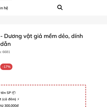
ên hệ
0 - Dương vật giả mềm dẻo, dính
 dẫn
u:
6681
-17%
 tên SP 📦
út (cả đêm) ⚡
 từ 300.000đ