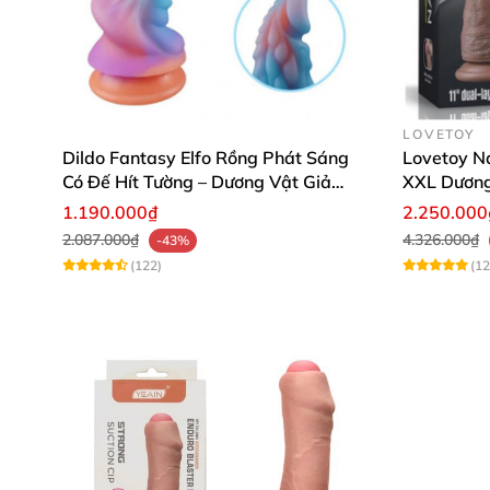
LOVETOY
Dildo Fantasy Elfo Rồng Phát Sáng
Lovetoy Na
Có Đế Hít Tường – Dương Vật Giả
XXL Dương 
Silicon Cao Cấp Kích Thích Điểm G &
Siêu To K
1.190.000₫
2.250.000
P
2.087.000₫
4.326.000₫
-43%
(122)
(12