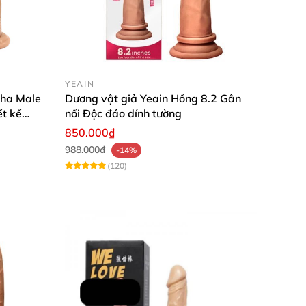
YEAIN
uha Male
Dương vật giả Yeain Hồng 8.2 Gân
ết kế
nổi Độc đáo dính tường
850.000₫
988.000₫
-14%
(120)