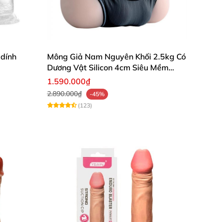
 dính
Mông Giả Nam Nguyên Khối 2.5kg Có
Dương Vật Silicon 4cm Siêu Mềm
Chân Thật
1.590.000₫
2.890.000₫
-45%
(123)