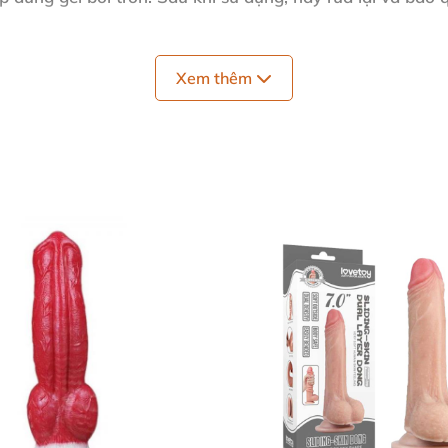
Xem thêm
 8.0 ⭐
phần hấp dẫn.
ẽ, mang lại sự thoải mái và tự do vận động.
n da nhạy cảm, không gây kích ứng.
nữ, hỗ trợ thỏa mãn nhu cầu cá nhân hiệu quả.
ệm 💬
 thật, cảm giác khi dùng khiến tôi vô cùng hài lòng và t