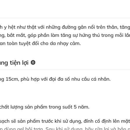
nh y hệt như thật với những đường gân nổi trên thân, tăn
, bắt mắt, góp phần làm tăng sự hứng thú trong mỗi lần
an toàn tuyệt đối cho da nhạy cảm.
g tiện lợi ⚙️
ng 15cm, phù hợp với đại đa số nhu cầu cá nhân.
chất lượng sản phẩm trong suốt 5 năm.
 sạch sẽ sản phẩm trước khi sử dụng, đính cố định lên mặ
 dùng gel bôi trơn. Sau khi sử dụng, hãy rửa lại và bả