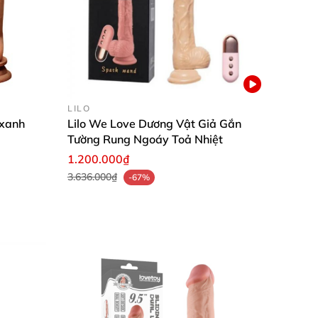
LILO
 xanh
Lilo We Love Dương Vật Giả Gắn
Tường Rung Ngoáy Toả Nhiệt
1.200.000₫
3.636.000₫
-67%