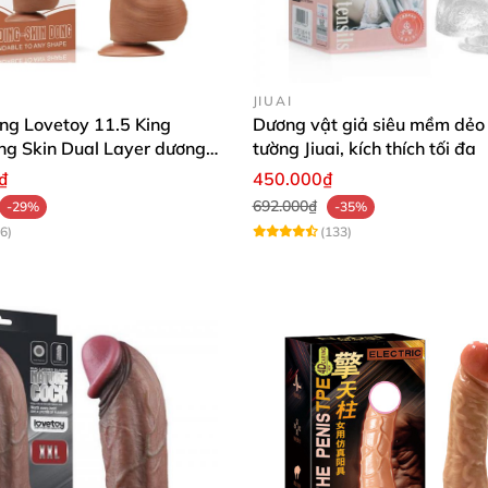
JIUAI
ng Lovetoy 11.5 King
Dương vật giả siêu mềm dẻo
ing Skin Dual Layer dương
tường Jiuai, kích thích tối đa
ống thật
₫
450.000₫
692.000₫
-29%
-35%
6)
(133)