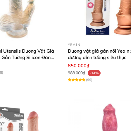
YEAIN
ai Utensils Dương Vật Giả
Dương vật giả gân nổi Yeain
 Gắn Tường Silicon Đàn
dương dính tường siêu thực
 Thật
850.000₫
8)
988.000₫
-14%
(99)