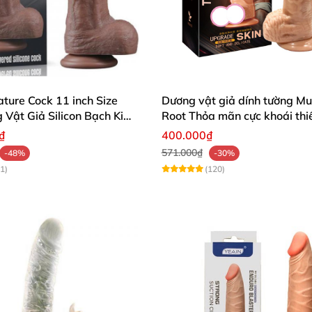
ture Cock 11 inch Size
Dương vật giả dính tường M
Vật Giả Silicon Bạch Kim
Root Thỏa mãn cực khoái thi
hủng
mềm mại
₫
400.000₫
571.000₫
-48%
-30%
1)
(120)