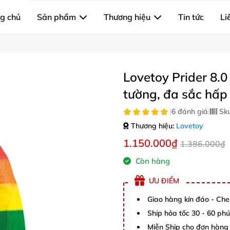
g chủ
Sản phẩm
Thương hiệu
Tin tức
Li
Lovetoy Prider 8.
tường, đa sắc hấp
|
6 đánh giá
|
Sk
Thương hiệu:
Lovetoy
1.150.000₫
1.386.000₫
Còn hàng
ƯU ĐIỂM
Giao hàng kín đáo - Che
Ship hỏa tốc 30 - 60 ph
Miễn Ship cho đơn hàng