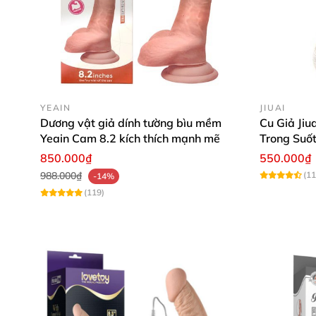
YEAIN
JIUAI
Dương vật giả dính tường bìu mềm
Cu Giả Jiu
Yeain Cam 8.2 kích thích mạnh mẽ
Trong Suốt
Hồi Giống
850.000₫
550.000₫
988.000₫
(11
-14%
(119)