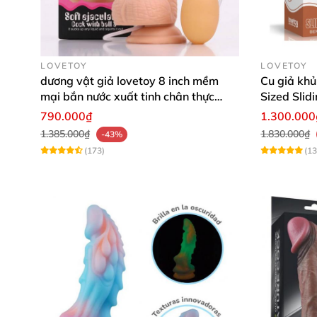
LOVETOY
LOVETOY
dương vật giả lovetoy 8 inch mềm
Cu giả khủ
mại bắn nước xuất tinh chân thực
Sized Slid
mua ngay
vật giả gi
790.000₫
1.300.000
1.385.000₫
1.830.000₫
-43%
(173)
(13