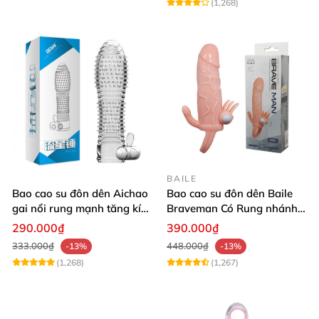
(1,268)
BAILE
Bao cao su đôn dên Aichao
Bao cao su đôn dên Baile
gai nổi rung mạnh tăng kích
Braveman Có Rung nhánh
thước
phụ kích thích G quai đeo
290.000₫
390.000₫
tròng bìu
333.000₫
448.000₫
-13%
-13%
(1,268)
(1,267)