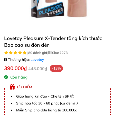
Lovetoy Pleasure X-Tender tăng kích thước
Bao cao su đôn dên
|
80 đánh giá
|
Sku:
7273
Thương hiệu:
Lovetoy
390.000₫
448.000₫
-13%
Còn hàng
ƯU ĐIỂM
Giao hàng kín đáo - Che tên SP 📦
Ship hỏa tốc 30 - 60 phút (cả đêm) ⚡
Miễn Ship cho đơn hàng từ 300.000đ