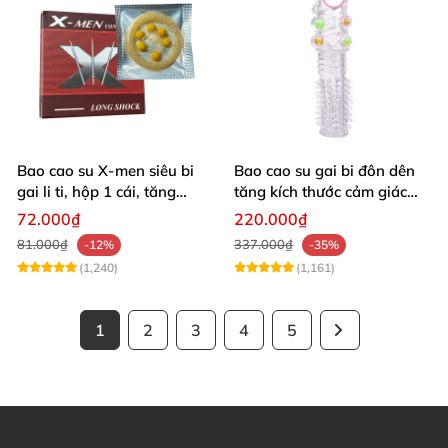
Bao cao su X-men siêu bi
Bao cao su gai bi đôn dên
gai li ti, hộp 1 cái, tăng
tăng kích thước cảm giác
khoái cảm
mạnh
72.000₫
220.000₫
81.000₫
337.000₫
-12%
-35%
(1,240)
(1,161)
1
2
3
4
5