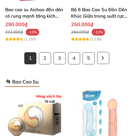
Bao cao su Aichao đôn dên
Bộ 6 Bao Cao Su Đôn Dên
có rung mạnh tăng kích
Khúc Giữa trong suốt cực
thước dương vật kích thích
phê
290.000₫
250.000₫
khoái cảm
333.000₫
284.000₫
-13%
-12%
(1,159)
(1,138)
1
2
3
4
5
📂 Bao Cao Su