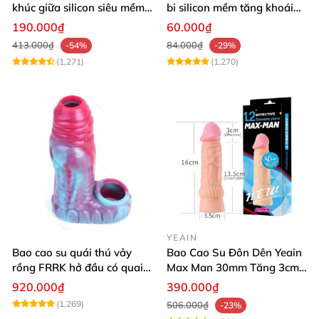
khúc giữa silicon siêu mềm
bi silicon mềm tăng khoái
tăng kích thước dương vật
cảm khi quan hệ
190.000₫
60.000₫
413.000₫
84.000₫
-54%
-29%
(1,271)
(1,270)
YEAIN
Bao cao su quái thú vảy
Bao Cao Su Đôn Dên Yeain
rồng FRRK hở đầu có quai
Max Man 30mm Tăng 3cm
đeo bìu, vân nổi kích thích
Gân Nổi Siêu Kích Thích
920.000₫
390.000₫
Tăng Khoái Cảm
(1,269)
506.000₫
-23%