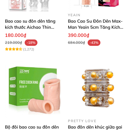
YEAIN
Bao cao su đôn dên tăng
Bao Cao Su Đôn Dên Max-
kích thước Aichao Thin
Man Yeain 5cm Tăng Kích
Hồng - Che quy đầu
Thước Gân Nổi Kích Thích
180.000₫
390.000₫
Mạnh
219.000₫
684.000₫
-18%
-43%
(1,272)
PRETTY LOVE
Bộ đôi bao cao su đôn dên
Bao đôn dên khúc giữa gai