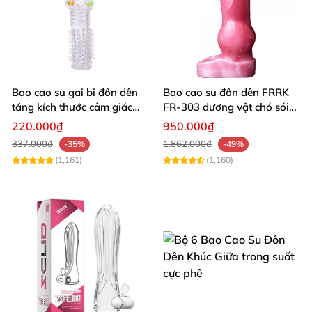
Bao cao su gai bi đôn dên
Bao cao su đôn dên FRRK
tăng kích thước cảm giác
FR‑303 dương vật chó sói
mạnh
có quai đeo siêu kích thích
220.000₫
950.000₫
337.000₫
1.862.000₫
-35%
-49%
(1,161)
(1,160)