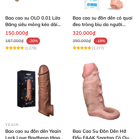
Bao cao su OLO 0.01 Lửa
Bao cao su đôn dên có quai
Băng siêu mỏng kéo dài
đeo tròng bìu da người
cảm xúc nóng lạnh hộp 10
giống thật
150.000₫
320.000₫
187.000₫
390.000₫
-20%
-18%
(1,278)
(1,277)
YEAIN
Bao cao su đôn dên Yeain
Bao Cao Su Đôn Dên Hở
Lock Love Raytheon tăng
Đầu FAAK Spartan Có Quai