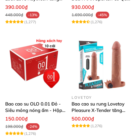
kích thước tự tin an toàn
Đeo Tròng Bìu Tăng Kích
390.000₫
930.000₫
Thước Dương Vật
448.000₫
1.690.000₫
-13%
-45%
(1,277)
(1,276)
LOVETOY
Bao cao su OLO 0.01 Đỏ -
Bao cao su rung Lovetoy
Siêu mỏng nóng ấm - Hộp
Pleasure X-Tender tăng
10 cái
kích thước 3cm
150.000₫
500.000₫
(1,276)
198.000₫
-24%
(1,276)