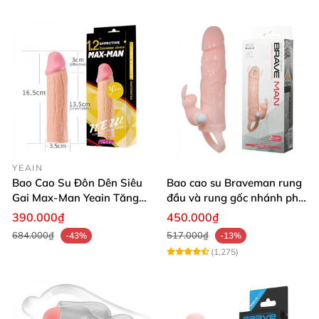
YEAIN
Bao Cao Su Đôn Dên Siêu
Bao cao su Braveman rung
Gai Max-Man Yeain Tăng
đầu và rung gốc nhánh phụ
Kích Thước 3cm Tăng Khoái
tai thỏ tăng khoái cảm có
390.000₫
450.000₫
Cảm
quai đeo
684.000₫
517.000₫
-43%
-13%
(1,275)