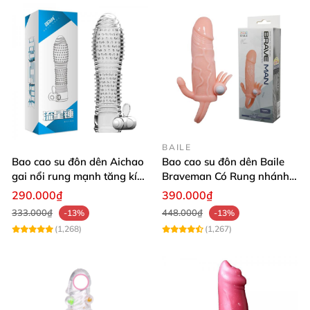
BAILE
Bao cao su đôn dên Aichao
Bao cao su đôn dên Baile
gai nổi rung mạnh tăng kích
Braveman Có Rung nhánh
thước
phụ kích thích G quai đeo
290.000₫
390.000₫
tròng bìu
333.000₫
448.000₫
-13%
-13%
(1,268)
(1,267)