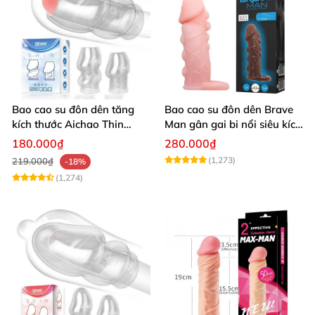
Bao cao su đôn dên tăng
Bao cao su đôn dên Brave
kích thước Aichao Thin
Man gân gai bi nổi siêu kích
Xanh - Hở quy đầu
thích
180.000₫
280.000₫
(1,273)
219.000₫
-18%
(1,274)