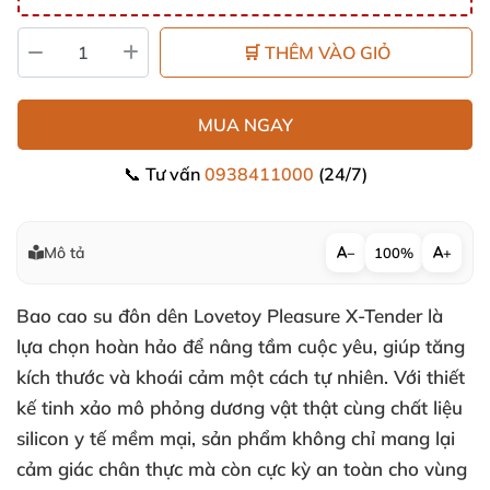
🛒 THÊM VÀO GIỎ
MUA NGAY
📞 Tư vấn
0938411000
(24/7)
Mô tả
−
100%
+
Bao cao su đôn dên Lovetoy Pleasure X-Tender là
lựa chọn hoàn hảo để nâng tầm cuộc yêu, giúp tăng
kích thước và khoái cảm một cách tự nhiên. Với thiết
kế tinh xảo mô phỏng dương vật thật cùng chất liệu
silicon y tế mềm mại, sản phẩm không chỉ mang lại
cảm giác chân thực mà còn cực kỳ an toàn cho vùng