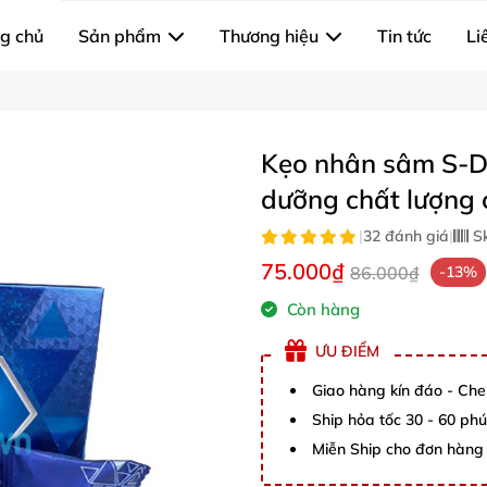
g chủ
Sản phẩm
Thương hiệu
Tin tức
Li
Kẹo nhân sâm S-D
dưỡng chất lượng 
|
32 đánh giá
|
S
75.000₫
86.000₫
-13%
Còn hàng
ƯU ĐIỂM
Giao hàng kín đáo - Che
Ship hỏa tốc 30 - 60 ph
Miễn Ship cho đơn hàng