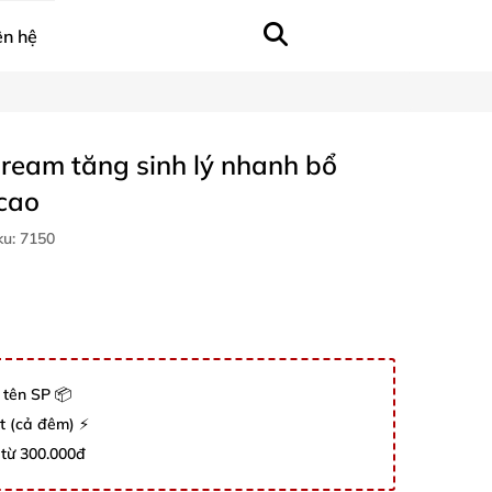
ên hệ
ream tăng sinh lý nhanh bổ
cao
ku:
7150
 tên SP 📦
út (cả đêm) ⚡
 từ 300.000đ