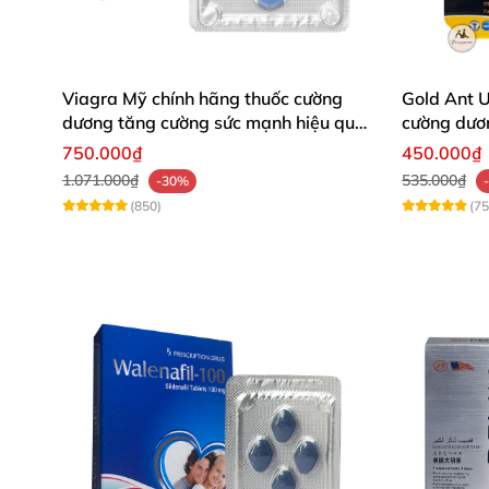
Viagra Mỹ chính hãng thuốc cường
Gold Ant 
dương tăng cường sức mạnh hiệu quả
cường dươ
bền lâu
Tây Tạng
750.000₫
450.000₫
1.071.000₫
535.000₫
-30%
(850)
(75