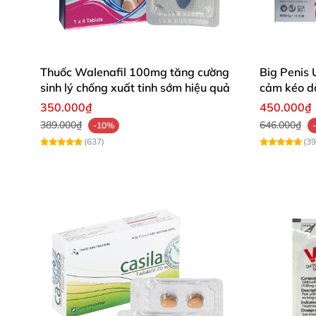
Thuốc Walenafil 100mg tăng cường
Big Penis 
sinh lý chống xuất tinh sớm hiệu quả
cảm kéo d
viên
350.000₫
450.000₫
389.000₫
646.000₫
-10%
(637)
(39