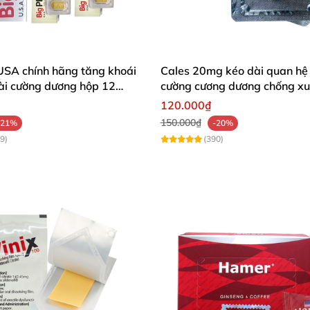
USA chính hãng tăng khoái
Cales 20mg kéo dài quan hệ
ài cường dương hộp 12
cường cương dương chống xuấ
120.000₫
150.000₫
-21%
-20%
9)
(390)