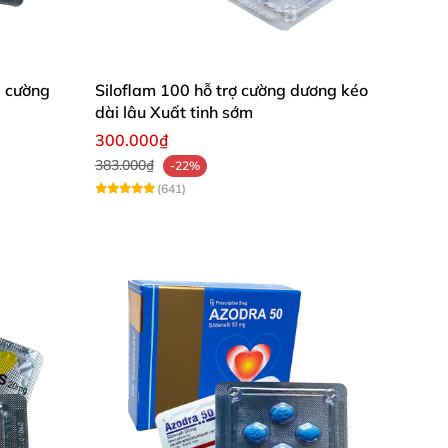
o
 cường
Siloflam 100 hỗ trợ cường dương kéo
dài lâu Xuất tinh sớm
300.000₫
383.000₫
-22%
(641)