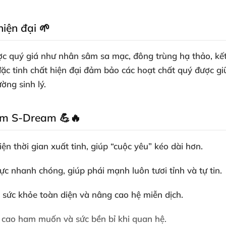
iện đại 🌱
 quý giá như nhân sâm sa mạc, đông trùng hạ thảo, kết 
ặc tinh chất hiện đại đảm bảo các hoạt chất quý được gi
ờng sinh lý.
sâm S-Dream 💪🔥
n thời gian xuất tinh, giúp “cuộc yêu” kéo dài hơn.
lực nhanh chóng, giúp phái mạnh luôn tươi tỉnh và tự tin.
 sức khỏe toàn diện và nâng cao hệ miễn dịch.
 cao ham muốn và sức bền bỉ khi quan hệ.