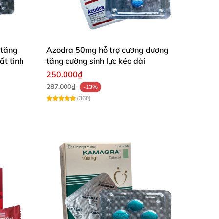
 tăng
Azodra 50mg hỗ trợ cương dương
t tinh
tăng cường sinh lực kéo dài
250.000₫
287.000₫
-13%
(360)