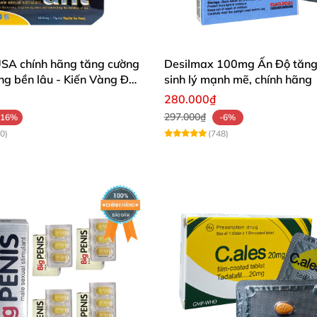
Kẹo nhân sâm S-Dream tăng sinh lý nhanh bổ dưỡng chất lượng ca
USA chính hãng tăng cường
Desilmax 100mg Ấn Độ tăng
ng bền lâu - Kiến Vàng Đen
sinh lý mạnh mẽ, chính hãng
280.000₫
297.000₫
-16%
-6%
0)
(748)