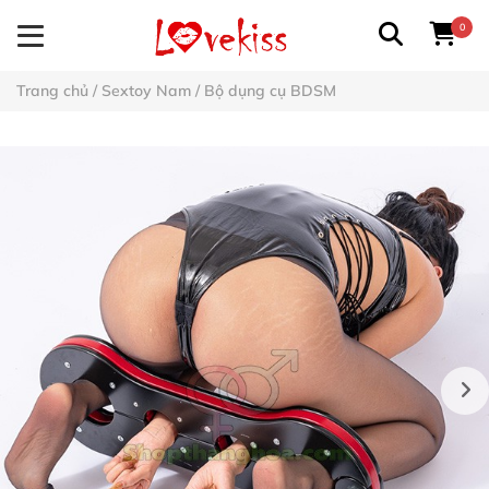
0
Trang chủ
/
Sextoy Nam
/
Bộ dụng cụ BDSM