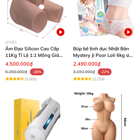
JIUAI
Âm Đạo Silicon Cao Cấp
Búp bê tình dục Nhật Bản
11Kg Tỉ Lệ 1:1 Mông Giả
Mystery Ji Poor Loli 6kg siêu
Nguyên Khối Kích Thước
thực
4.500.000₫
2.490.000₫
Thật Jiuai Nhật Bản
6.250.000₫
3.192.000₫
-28%
-22%
(3,501)
(2,720)