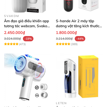
SVAKOM
Âm đạo giả điều khiển app
S-hande Air 2 máy tập
tương tác webcam, Svakom
dương vật tăng kích thước
Sam Neo
tự động cao cấp
2.450.000₫
1.800.000₫
3.024.000₫
3.214.000₫
-19%
-44%
(473)
(389)
LETEN