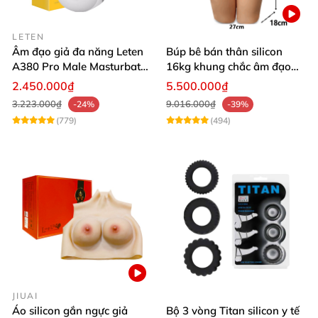
LETEN
Âm đạo giả đa năng Leten
Búp bê bán thân silicon
A380 Pro Male Masturbator
16kg khung chắc âm đạo
Version 3
khít hồng
2.450.000₫
5.500.000₫
3.223.000₫
9.016.000₫
-24%
-39%
(779)
(494)
JIUAI
Áo silicon gắn ngực giả
Bộ 3 vòng Titan silicon y tế