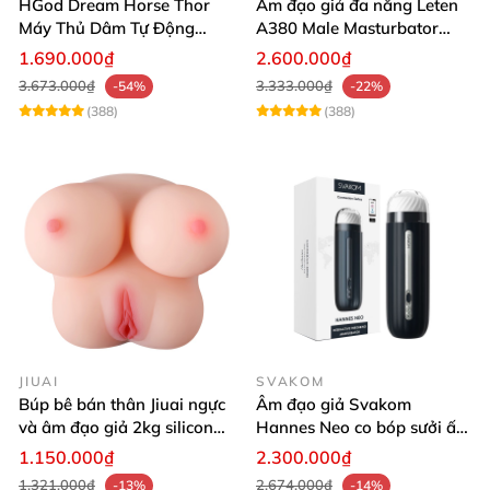
HGod Dream Horse Thor
Âm đạo giả đa năng Leten
Máy Thủ Dâm Tự Động
A380 Male Masturbator
Rung Thụt Xoay 360 Độ
Version 4
1.690.000₫
2.600.000₫
3.673.000₫
3.333.000₫
-54%
-22%
(388)
(388)
JIUAI
SVAKOM
Búp bê bán thân Jiuai ngực
Âm đạo giả Svakom
và âm đạo giả 2kg silicon
Hannes Neo co bóp sưởi ấm
nguyên khối cao cấp
tiện lợi điều khiển app
1.150.000₫
2.300.000₫
1.321.000₫
2.674.000₫
-13%
-14%