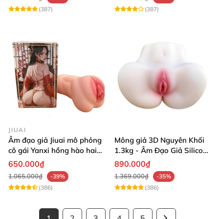
(387)
(387)
JIUAI
Âm đạo giả Jiuai mô phỏng
Mông giả 3D Nguyên Khối
cô gái Yanxi hồng hào hai
1.3kg - Âm Đạo Giả Silicon
lỗ bướm giả cầm tay 610g
Siêu Mềm 2 Lỗ Nằm Ngửa
650.000₫
890.000₫
Như Thật
1.065.000₫
1.369.000₫
-39%
-35%
(386)
(386)
1
2
3
4
5