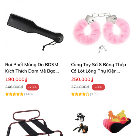
Roi Phết Mông Da BDSM
Còng Tay Số 8 Bằng Thép
Kích Thích Đam Mê Bạo
Có Lót Lông Phụ Kiện
Dâm Cao Cấp
BDSM Cao Cấp An Toàn Êm
190.000₫
250.000₫
Ái
246.000₫
271.000₫
-23%
-8%
(140)
(139)