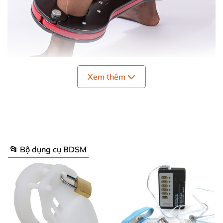
Xem thêm
Đồ chơi SM còng gỗ cao cấp cố định tay chân sang trọng giá
tốt
📂 Bộ dụng cụ BDSM
Điểm nổi bật của còng gỗ cố định tay chân
✨ Được làm từ gỗ tự nhiên nguyên khối, đảm bảo độ
bền và cảm giác tự nhiên, gần gũi với da.
✨ Bề mặt sản phẩm được đánh bóng kỹ lưỡng, nhẵn