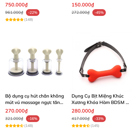
lượng cao giá tốt
thích cảm giác waxplay an
750.000₫
150.000₫
toàn
961.000₫
272.000₫
-22%
-45%
(148)
Bộ dụng cụ hút chân không
Dụng Cụ Bịt Miệng Khúc
mút vú massage ngực tăng
Xương Khóa Hàm BDSM Đồ
khoái cảm
Chơi Kích Thích
270.000₫
280.000₫
321.000₫
417.000₫
-16%
-33%
(148)
(145)