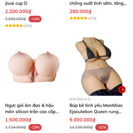
Jiuai cup D
chống xuất tinh sớm, tăng
khoái cảm
2.200.000₫
280.000₫
(479)
2.558.000₫
-14%
(493)
MANMIAO
Ngực giả âm đạo & hậu
Búp bê tình yêu ManMiao
môn silicon trần cao cấp
Ejaculation Queen rung
mềm mịn - Man
cảm biến sưởi ấm phun
1.500.000₫
9.000.000₫
Mastuebator 3kg
nước thông minh
1.724.000₫
13.235.000₫
-13%
-32%