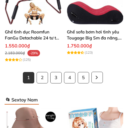
Ghế tình dục Roomfun
Ghế sofa bơm hơi tình yêu
FanGu Detachable 24 tư thế
Tougage Big Sm đa năng,
siêu bền
tiện lợi
1.550.000₫
1.750.000₫
(123)
2.183.000₫
-29%
(125)
1
2
3
4
5
📂 Sextoy Nam