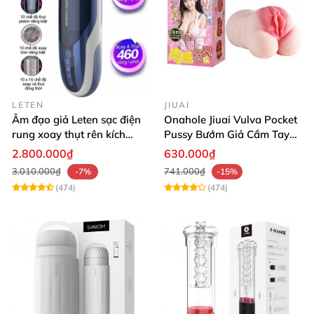
LETEN
JIUAI
Âm đạo giả Leten sạc điện
Onahole Jiuai Vulva Pocket
rung xoay thụt rên kích
Pussy Bướm Giả Cầm Tay
thích phê
Thiết Kế Mô Phỏng Chân
2.800.000₫
630.000₫
Thực
3.010.000₫
741.000₫
-7%
-15%
(474)
(474)