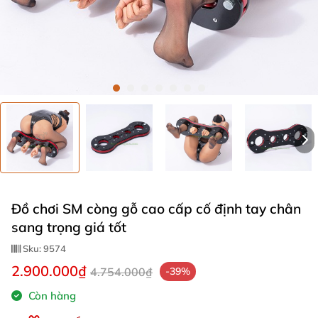
Đồ chơi SM còng gỗ cao cấp cố định tay chân
sang trọng giá tốt
Sku:
9574
2.900.000₫
4.754.000₫
-39%
Còn hàng