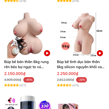
(478)
(478)
Búp bê bán thân 6kg rung
Búp bê tình dục bán thân
rên béo bự ngực to vú
6kg silicon nguyên khối cao
khủng siêu múp
cấp giá rẻ
2.150.000₫
2.250.000₫
3.909.000₫
2.812.000₫
-45%
-20%
(477)
(475)