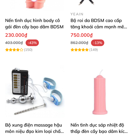
YEAIN
Nến tình dục hình body cô
Bộ roi da BDSM cao cấp
gái đèn cầy bạo dâm BDSM
tăng khoái cảm mạnh mẽ
trải nghiệm mới
230.000₫
750.000₫
403.000₫
862.000₫
-43%
-13%
(150)
(149)
Bộ xung điện massage hậu
Nến tình dục sáp nhiệt độ
môn niệu đạo kim loại chất
thấp đèn cầy bạo dâm kích