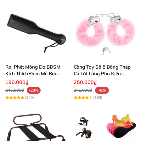
Roi Phết Mông Da BDSM
Còng Tay Số 8 Bằng Thép
Kích Thích Đam Mê Bạo
Có Lót Lông Phụ Kiện
Dâm Cao Cấp
BDSM Cao Cấp An Toàn Êm
190.000₫
250.000₫
Ái
246.000₫
271.000₫
-23%
-8%
(140)
(139)