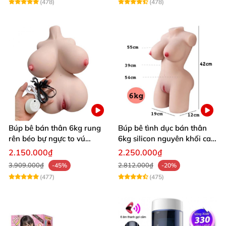
(478)
(478)
Búp bê bán thân 6kg rung
Búp bê tình dục bán thân
rên béo bự ngực to vú
6kg silicon nguyên khối cao
khủng siêu múp
cấp giá rẻ
2.150.000₫
2.250.000₫
3.909.000₫
2.812.000₫
-45%
-20%
(477)
(475)