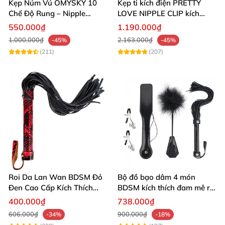
dụng lâu dài.
Kẹp Núm Vú OMYSKY 10
Kẹp ti kích điện PRETTY
Chế Độ Rung – Nipple
LOVE NIPPLE CLIP kích
Clamps Kích Thích Nhũ Hoa
thích núm vú nhũ hoa
550.000₫
1.190.000₫
& Âm Vật
1.000.000₫
2.163.000₫
-45%
-45%
(211)
(207)
Roi Da Lan Wan BDSM Đỏ
Bộ đồ bạo dâm 4 món
Đen Cao Cấp Kích Thích
BDSM kích thích đam mê roi
Đam Mê
gậy kẹp mông
400.000₫
738.000₫
606.000₫
900.000₫
-34%
-18%