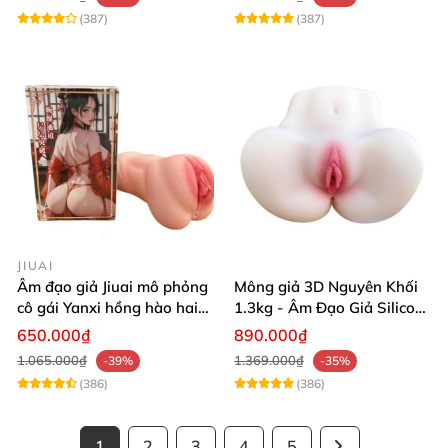
(387)
(387)
JIUAI
Âm đạo giả Jiuai mô phỏng
Mông giả 3D Nguyên Khối
cô gái Yanxi hồng hào hai
1.3kg - Âm Đạo Giả Silicon
lỗ bướm giả cầm tay 610g
Siêu Mềm 2 Lỗ Nằm Ngửa
650.000₫
890.000₫
Như Thật
1.065.000₫
1.369.000₫
-39%
-35%
(386)
(386)
1
2
3
4
5