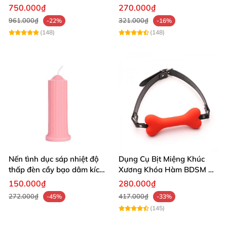
lượng cao giá tốt
khoái cảm
750.000₫
270.000₫
961.000₫
321.000₫
-22%
-16%
(148)
(148)
Nến tình dục sáp nhiệt độ
Dụng Cụ Bịt Miệng Khúc
thấp đèn cầy bạo dâm kích
Xương Khóa Hàm BDSM Đồ
thích cảm giác waxplay an
Chơi Kích Thích
150.000₫
280.000₫
toàn
272.000₫
417.000₫
-45%
-33%
(145)