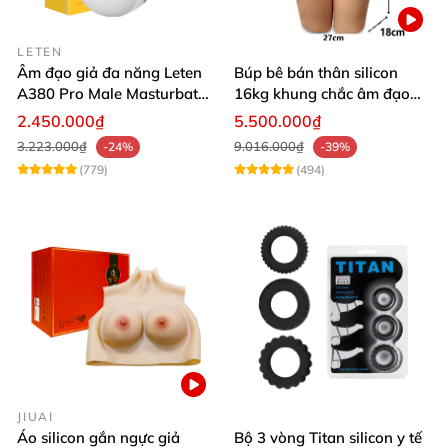
LETEN
Âm đạo giả đa năng Leten
Búp bê bán thân silicon
A380 Pro Male Masturbator
16kg khung chắc âm đạo
Version 3
khít hồng
2.450.000₫
5.500.000₫
3.223.000₫
9.016.000₫
-24%
-39%
(779)
(494)
JIUAI
Áo silicon gắn ngực giả
Bộ 3 vòng Titan silicon y tế