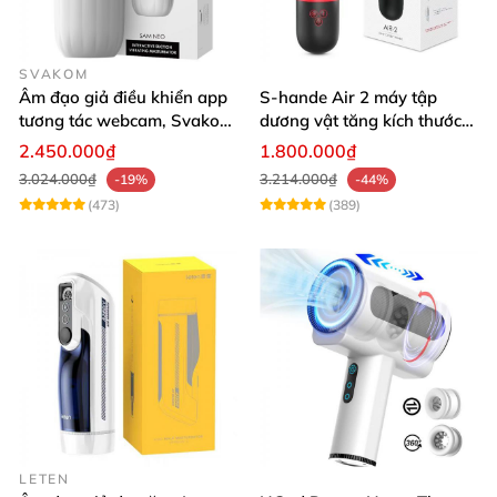
SVAKOM
Âm đạo giả điều khiển app
S-hande Air 2 máy tập
tương tác webcam, Svakom
dương vật tăng kích thước
Sam Neo
tự động cao cấp
2.450.000₫
1.800.000₫
3.024.000₫
3.214.000₫
-19%
-44%
(473)
(389)
LETEN