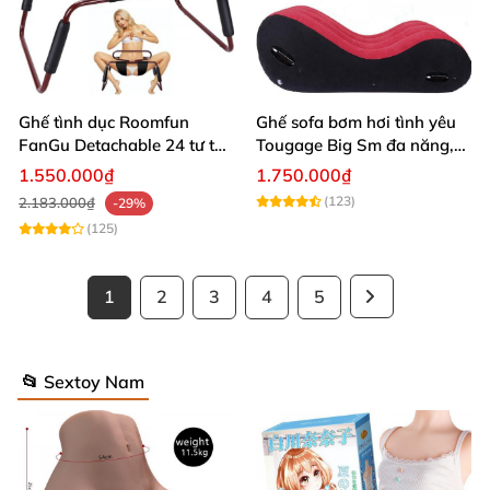
Ghế tình dục Roomfun
Ghế sofa bơm hơi tình yêu
FanGu Detachable 24 tư thế
Tougage Big Sm đa năng,
siêu bền
tiện lợi
1.550.000₫
1.750.000₫
(123)
2.183.000₫
-29%
(125)
1
2
3
4
5
📂 Sextoy Nam