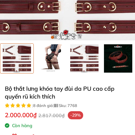
Bộ thắt lưng khóa tay đùi da PU cao cấp
quyến rũ kích thích
|
8 đánh giá
|
Sku:
7768
2.000.000₫
2.817.000₫
-29%
Còn hàng