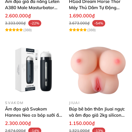
Âm đạo giả đa năng Leten
HGod Dream Horse Thor
A380 Male Masturbator
Máy Thủ Dâm Tự Động
Version 4
Rung Thụt Xoay 360 Độ
2.600.000₫
1.690.000₫
3.333.000₫
3.673.000₫
-22%
-54%
(388)
(388)
SVAKOM
JIUAI
Âm đạo giả Svakom
Búp bê bán thân Jiuai ngực
Hannes Neo co bóp sưởi ấm
và âm đạo giả 2kg silicon
tiện lợi điều khiển app
nguyên khối cao cấp
2.300.000₫
1.150.000₫
2.674.000₫
1.321.000₫
-14%
-13%