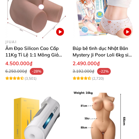
JIUAI
Âm Đạo Silicon Cao Cấp
Búp bê tình dục Nhật Bản
11Kg Tỉ Lệ 1:1 Mông Giả
Mystery Ji Poor Loli 6kg siêu
Nguyên Khối Kích Thước
thực
4.500.000₫
2.490.000₫
Thật Jiuai Nhật Bản
6.250.000₫
3.192.000₫
-28%
-22%
(3,501)
(2,720)