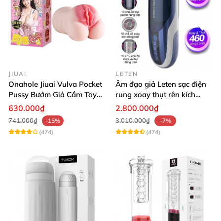
JIUAI
LETEN
Onahole Jiuai Vulva Pocket
Âm đạo giả Leten sạc điện
Pussy Bướm Giả Cầm Tay
rung xoay thụt rên kích
Thiết Kế Mô Phỏng Chân
thích phê
630.000₫
2.800.000₫
Thực
741.000₫
3.010.000₫
-15%
-7%
(474)
(474)