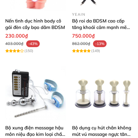
YEAIN
Nến tình dục hình body cô
Bộ roi da BDSM cao cấp
gái đèn cầy bạo dâm BDSM
tăng khoái cảm mạnh mẽ
Đừng bỏ lỡ cơ hội làm mới đời sống tình cảm và thử
trải nghiệm mới
230.000₫
750.000₫
trải nghiệm đỉnh cao đầy khêu gợi với bộ thắt lưng
403.000₫
862.000₫
-43%
-13%
khóa tay liền đùi bạo dâm bằng da này. Mua ngay
(150)
(149)
hôm nay để tăng thêm gia vị cho chuyện yêu của
bạn! 💕
Bộ xung điện massage hậu
Bộ dụng cụ hút chân không
môn niệu đạo kim loại chất
mút vú massage ngực tăng