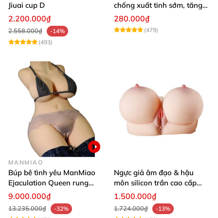
Jiuai cup D
chống xuất tinh sớm, tăng
khoái cảm
2.200.000₫
280.000₫
(479)
2.558.000₫
-14%
(493)
MANMIAO
Búp bê tình yêu ManMiao
Ngực giả âm đạo & hậu
Ejaculation Queen rung
môn silicon trần cao cấp
cảm biến sưởi ấm phun
mềm mịn - Man
9.000.000₫
1.500.000₫
nước thông minh
Mastuebator 3kg
13.235.000₫
1.724.000₫
-32%
-13%