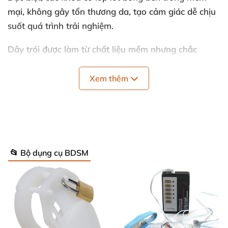
mại, không gây tổn thương da, tạo cảm giác dễ chịu
suốt quá trình trải nghiệm.
Dây trói được làm từ chất liệu mềm nhưng chắc
chắn, kích thước dài phù hợp nhiều kiểu chơi tự do.
Roi da với thiết kế tua rua tinh tế giúp kích thích cảm
Xem thêm
giác nhẹ nhàng mà vẫn đủ mạnh để gây ấn tượng,
tay cầm vừa vặn, giúp bạn thao tác dễ dàng.
Thông số sản phẩm nổi bật ✨
📂 Bộ dụng cụ BDSM
Tên sản phẩm: Bộ đồ chơi bạo dâm 7 món màu
hồng
Mã sản phẩm: QT06