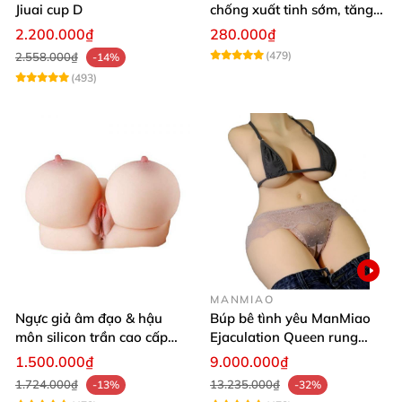
Jiuai cup D
chống xuất tinh sớm, tăng
khoái cảm
2.200.000₫
280.000₫
(479)
2.558.000₫
-14%
(493)
MANMIAO
Ngực giả âm đạo & hậu
Búp bê tình yêu ManMiao
môn silicon trần cao cấp
Ejaculation Queen rung
mềm mịn - Man
cảm biến sưởi ấm phun
1.500.000₫
9.000.000₫
Mastuebator 3kg
nước thông minh
1.724.000₫
13.235.000₫
-13%
-32%