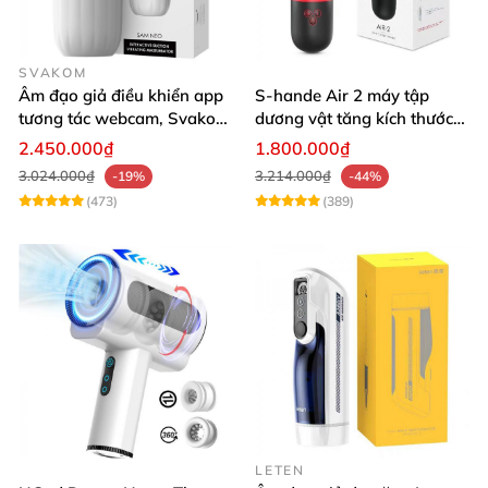
SVAKOM
Âm đạo giả điều khiển app
S-hande Air 2 máy tập
tương tác webcam, Svakom
dương vật tăng kích thước
Sam Neo
tự động cao cấp
2.450.000₫
1.800.000₫
3.024.000₫
3.214.000₫
-19%
-44%
(473)
(389)
LETEN