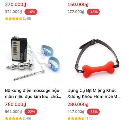
khoái cảm
thích cảm giác waxplay an
270.000₫
150.000₫
toàn
321.000₫
272.000₫
-16%
-45%
(148)
Bộ xung điện massage hậu
Dụng Cụ Bịt Miệng Khúc
môn niệu đạo kim loại chất
Xương Khóa Hàm BDSM Đồ
lượng cao giá tốt
Chơi Kích Thích
750.000₫
280.000₫
961.000₫
417.000₫
-22%
-33%
(148)
(145)