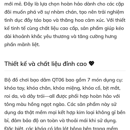
mới mẻ. Đây là lựa chọn hoàn hảo dành cho các cặp
đôi muốn phá vỡ sự nhàm chán, tạo nên trải nghiệm
tình dục đầy táo bạo và thăng hoa cảm xúc. Với thiết
kế tinh tế cùng chất liệu cao cấp, sản phẩm giúp kéo
dài khoảnh khắc yêu thương và tăng cường hưng
phấn mãnh liệt.
Thiết kế và chất liệu đỉnh cao 💖
Bộ đồ chơi bạo dâm QT06 bao gồm 7 món dụng cụ:
khóa tay, khóa chân, khóa miệng, khóa cổ, bịt mắt,
roi da, và dây trói—all được phối hợp hoàn hảo với
tông màu hồng ngọt ngào. Các sản phẩm này sử
dụng da thật mềm mại kết hợp kim loại không gỉ bền
bỉ, đảm bảo độ an toàn và thoải mái khi sử dụng.
Đặc biệt, các khóa có lớp lót bông bên trong mềm