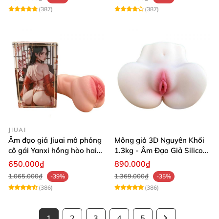
(387)
(387)
JIUAI
Âm đạo giả Jiuai mô phỏng
Mông giả 3D Nguyên Khối
cô gái Yanxi hồng hào hai
1.3kg - Âm Đạo Giả Silicon
lỗ bướm giả cầm tay 610g
Siêu Mềm 2 Lỗ Nằm Ngửa
650.000₫
890.000₫
Như Thật
1.065.000₫
1.369.000₫
-39%
-35%
(386)
(386)
1
2
3
4
5