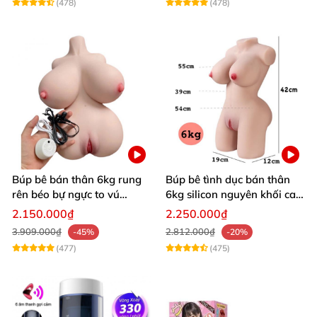
(478)
(478)
Búp bê bán thân 6kg rung
Búp bê tình dục bán thân
rên béo bự ngực to vú
6kg silicon nguyên khối cao
khủng siêu múp
cấp giá rẻ
2.150.000₫
2.250.000₫
3.909.000₫
2.812.000₫
-45%
-20%
(477)
(475)