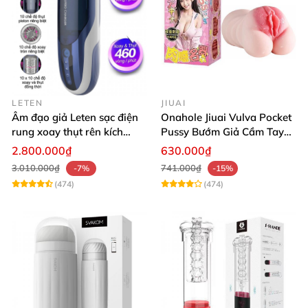
LETEN
JIUAI
Âm đạo giả Leten sạc điện
Onahole Jiuai Vulva Pocket
rung xoay thụt rên kích
Pussy Bướm Giả Cầm Tay
thích phê
Thiết Kế Mô Phỏng Chân
2.800.000₫
630.000₫
Thực
3.010.000₫
741.000₫
-7%
-15%
(474)
(474)