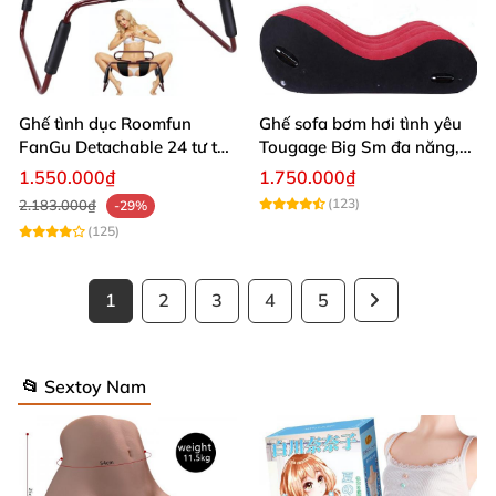
Ghế tình dục Roomfun
Ghế sofa bơm hơi tình yêu
FanGu Detachable 24 tư thế
Tougage Big Sm đa năng,
siêu bền
tiện lợi
1.550.000₫
1.750.000₫
(123)
2.183.000₫
-29%
(125)
1
2
3
4
5
📂 Sextoy Nam