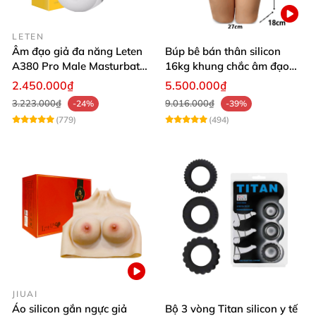
LETEN
Âm đạo giả đa năng Leten
Búp bê bán thân silicon
A380 Pro Male Masturbator
16kg khung chắc âm đạo
Version 3
khít hồng
2.450.000₫
5.500.000₫
3.223.000₫
9.016.000₫
-24%
-39%
(779)
(494)
JIUAI
Áo silicon gắn ngực giả
Bộ 3 vòng Titan silicon y tế