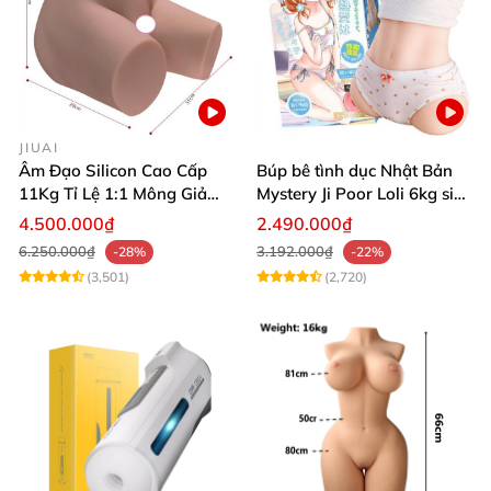
JIUAI
Âm Đạo Silicon Cao Cấp
Búp bê tình dục Nhật Bản
11Kg Tỉ Lệ 1:1 Mông Giả
Mystery Ji Poor Loli 6kg siêu
Nguyên Khối Kích Thước
thực
4.500.000₫
2.490.000₫
Thật Jiuai Nhật Bản
6.250.000₫
3.192.000₫
-28%
-22%
(3,501)
(2,720)