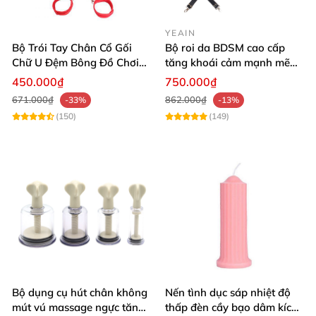
YEAIN
Bộ Trói Tay Chân Cổ Gối
Bộ roi da BDSM cao cấp
Chữ U Đệm Bông Đồ Chơi
tăng khoái cảm mạnh mẽ
BDSM Cao Cấp
trải nghiệm mới
450.000₫
750.000₫
671.000₫
862.000₫
-33%
-13%
(150)
(149)
Bộ dụng cụ hút chân không
Nến tình dục sáp nhiệt độ
mút vú massage ngực tăng
thấp đèn cầy bạo dâm kích