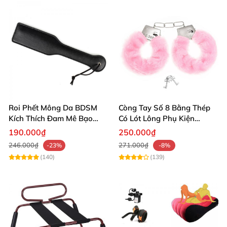
Roi Phết Mông Da BDSM
Còng Tay Số 8 Bằng Thép
Kích Thích Đam Mê Bạo
Có Lót Lông Phụ Kiện
Dâm Cao Cấp
BDSM Cao Cấp An Toàn Êm
190.000₫
250.000₫
Ái
246.000₫
271.000₫
-23%
-8%
(140)
(139)