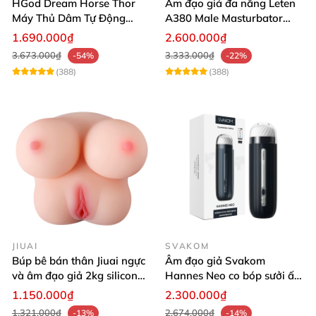
HGod Dream Horse Thor
Âm đạo giả đa năng Leten
Máy Thủ Dâm Tự Động
A380 Male Masturbator
Rung Thụt Xoay 360 Độ
Version 4
1.690.000₫
2.600.000₫
3.673.000₫
3.333.000₫
-54%
-22%
(388)
(388)
JIUAI
SVAKOM
Búp bê bán thân Jiuai ngực
Âm đạo giả Svakom
và âm đạo giả 2kg silicon
Hannes Neo co bóp sưởi ấm
nguyên khối cao cấp
tiện lợi điều khiển app
1.150.000₫
2.300.000₫
1.321.000₫
2.674.000₫
-13%
-14%