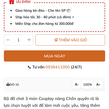
ƯU ĐIỂM
Giao hàng kín đáo - Che tên SP 📦
Ship hỏa tốc 30 - 60 phút (cả đêm) ⚡
Miễn Ship cho đơn hàng từ 300.000đ
🛒 THÊM VÀO GIỎ
MUA NGAY
📞 Tư vấn
0938411000
(24/7)
Mô tả
−
100%
+
Bộ đồ chơi 3 món Cosplay nàng Chồn quyến rũ là
lựa chọn tuyệt vời để làm mới cuộc yêu, tăng thêm