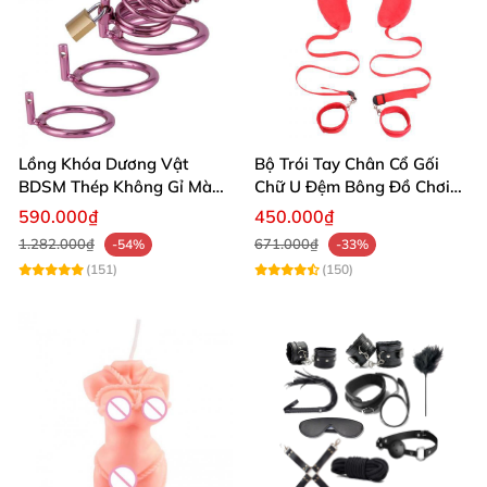
Lồng Khóa Dương Vật
Bộ Trói Tay Chân Cổ Gối
BDSM Thép Không Gỉ Màu
Chữ U Đệm Bông Đồ Chơi
Hồng Kèm 3 Cỡ Vòng
BDSM Cao Cấp
590.000₫
450.000₫
1.282.000₫
671.000₫
-54%
-33%
(151)
(150)