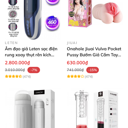
LETEN
JIUAI
Âm đạo giả Leten sạc điện
Onahole Jiuai Vulva Pocket
rung xoay thụt rên kích
Pussy Bướm Giả Cầm Tay
thích phê
Thiết Kế Mô Phỏng Chân
2.800.000₫
630.000₫
Thực
3.010.000₫
741.000₫
-7%
-15%
(474)
(474)