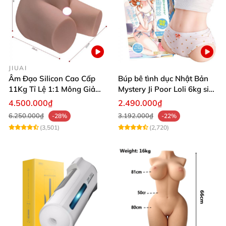
JIUAI
Âm Đạo Silicon Cao Cấp
Búp bê tình dục Nhật Bản
11Kg Tỉ Lệ 1:1 Mông Giả
Mystery Ji Poor Loli 6kg siêu
Nguyên Khối Kích Thước
thực
4.500.000₫
2.490.000₫
Thật Jiuai Nhật Bản
6.250.000₫
3.192.000₫
-28%
-22%
(3,501)
(2,720)