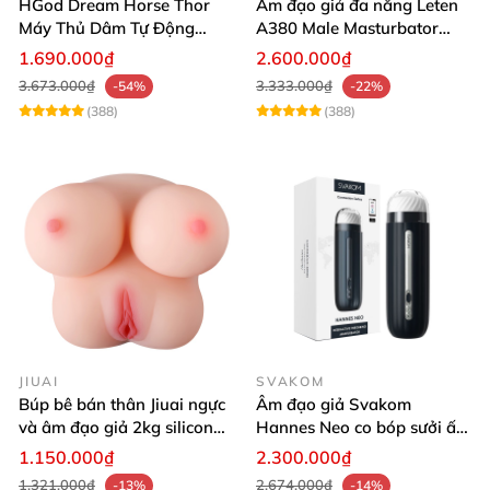
HGod Dream Horse Thor
Âm đạo giả đa năng Leten
Máy Thủ Dâm Tự Động
A380 Male Masturbator
Rung Thụt Xoay 360 Độ
Version 4
1.690.000₫
2.600.000₫
3.673.000₫
3.333.000₫
-54%
-22%
(388)
(388)
JIUAI
SVAKOM
Búp bê bán thân Jiuai ngực
Âm đạo giả Svakom
và âm đạo giả 2kg silicon
Hannes Neo co bóp sưởi ấm
nguyên khối cao cấp
tiện lợi điều khiển app
1.150.000₫
2.300.000₫
1.321.000₫
2.674.000₫
-13%
-14%