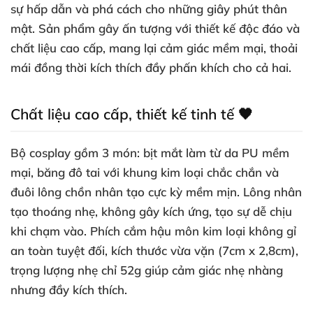
sự hấp dẫn và phá cách cho những giây phút thân
mật. Sản phẩm gây ấn tượng với thiết kế độc đáo và
chất liệu cao cấp, mang lại cảm giác mềm mại, thoải
mái đồng thời kích thích đầy phấn khích cho cả hai.
Chất liệu cao cấp, thiết kế tinh tế 🖤
Bộ cosplay gồm 3 món: bịt mắt làm từ da PU mềm
mại, băng đô tai với khung kim loại chắc chắn và
đuôi lông chồn nhân tạo cực kỳ mềm mịn. Lông nhân
tạo thoáng nhẹ, không gây kích ứng, tạo sự dễ chịu
khi chạm vào. Phích cắm hậu môn kim loại không gỉ
an toàn tuyệt đối, kích thước vừa vặn (7cm x 2,8cm),
trọng lượng nhẹ chỉ 52g giúp cảm giác nhẹ nhàng
nhưng đầy kích thích.