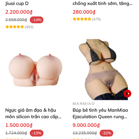
Jiuai cup D
chống xuất tinh sớm, tăng
khoái cảm
2.200.000₫
280.000₫
(479)
2.558.000₫
-14%
(493)
MANMIAO
Ngực giả âm đạo & hậu
Búp bê tình yêu ManMiao
môn silicon trần cao cấp
Ejaculation Queen rung
mềm mịn - Man
cảm biến sưởi ấm phun
1.500.000₫
9.000.000₫
Mastuebator 3kg
nước thông minh
1.724.000₫
13.235.000₫
-13%
-32%