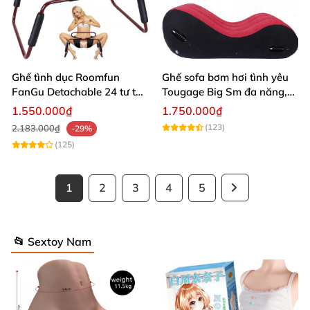
Ghế tình dục Roomfun
Ghế sofa bơm hơi tình yêu
FanGu Detachable 24 tư thế
Tougage Big Sm đa năng,
siêu bền
tiện lợi
1.550.000₫
1.750.000₫
(123)
2.183.000₫
-29%
(125)
1
2
3
4
5
📂 Sextoy Nam