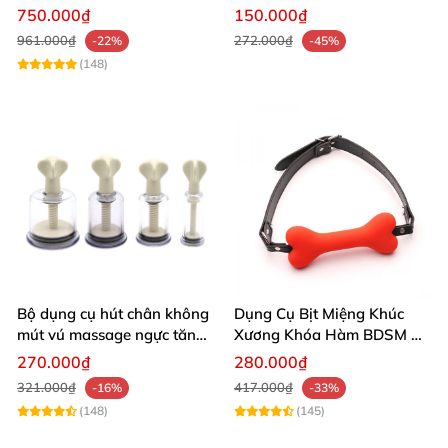
lượng cao giá tốt
thích cảm giác waxplay an
750.000₫
150.000₫
toàn
961.000₫
272.000₫
-22%
-45%
(148)
Bộ dụng cụ hút chân không
Dụng Cụ Bịt Miệng Khúc
mút vú massage ngực tăng
Xương Khóa Hàm BDSM Đồ
khoái cảm
Chơi Kích Thích
270.000₫
280.000₫
321.000₫
417.000₫
-16%
-33%
(148)
(145)