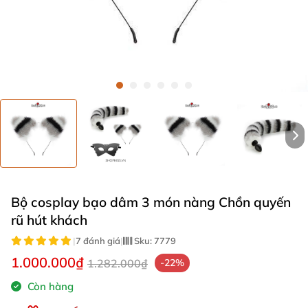
Bộ cosplay bạo dâm 3 món nàng Chồn quyến
rũ hút khách
|
7 đánh giá
|
Sku:
7779
1.000.000₫
1.282.000₫
-22%
Còn hàng