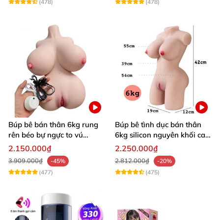
(478)
(478)
Búp bê bán thân 6kg rung
Búp bê tình dục bán thân
rên béo bự ngực to vú
6kg silicon nguyên khối cao
khủng siêu múp
cấp giá rẻ
2.150.000₫
2.250.000₫
3.909.000₫
2.812.000₫
-45%
-20%
(477)
(475)