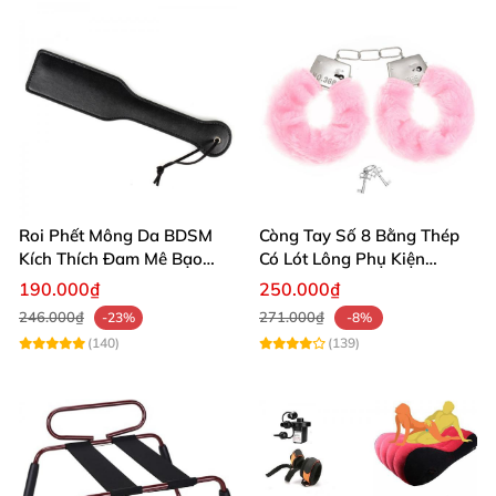
Roi Phết Mông Da BDSM
Còng Tay Số 8 Bằng Thép
Kích Thích Đam Mê Bạo
Có Lót Lông Phụ Kiện
Dâm Cao Cấp
BDSM Cao Cấp An Toàn Êm
190.000₫
250.000₫
Ái
246.000₫
271.000₫
-23%
-8%
(140)
(139)