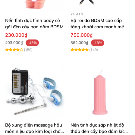
YEAIN
Nến tình dục hình body cô
Bộ roi da BDSM cao cấp
gái đèn cầy bạo dâm BDSM
tăng khoái cảm mạnh mẽ
trải nghiệm mới
230.000₫
750.000₫
403.000₫
862.000₫
-43%
-13%
(150)
(149)
Bộ xung điện massage hậu
Nến tình dục sáp nhiệt độ
môn niệu đạo kim loại chất
thấp đèn cầy bạo dâm kích