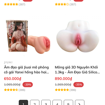
(387)
(387)
JIUAI
Âm đạo giả Jiuai mô phỏng
Mông giả 3D Nguyên Khối
cô gái Yanxi hồng hào hai
1.3kg - Âm Đạo Giả Silicon
lỗ bướm giả cầm tay 610g
Siêu Mềm 2 Lỗ Nằm Ngửa
650.000₫
890.000₫
Như Thật
1.065.000₫
1.369.000₫
-39%
-35%
(386)
(386)
1
2
3
4
5