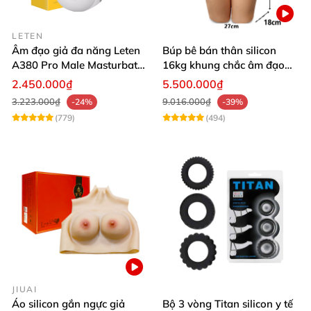
LETEN
Âm đạo giả đa năng Leten
Búp bê bán thân silicon
A380 Pro Male Masturbator
16kg khung chắc âm đạo
Version 3
khít hồng
2.450.000₫
5.500.000₫
3.223.000₫
9.016.000₫
-24%
-39%
(779)
(494)
JIUAI
Áo silicon gắn ngực giả
Bộ 3 vòng Titan silicon y tế