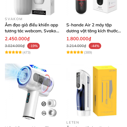
SVAKOM
Âm đạo giả điều khiển app
S-hande Air 2 máy tập
tương tác webcam, Svakom
dương vật tăng kích thước
Sam Neo
tự động cao cấp
2.450.000₫
1.800.000₫
3.024.000₫
3.214.000₫
-19%
-44%
(473)
(389)
LETEN