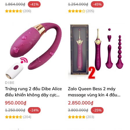
1.864.000₫
1.254.000₫
-41%
-45%
(206)
(205)
DIBE
Trứng rung 2 đầu Dibe Alice
Zalo Queen Bess 2 máy
điều khiển không dây cực
massage vùng kín 4 đầu
phê
thay thế kích thích đa điểm
950.000₫
2.850.000₫
1.250.000₫
3.800.000₫
-24%
-25%
(204)
(203)