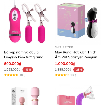
SATISFYER
Bộ kẹp núm vú đầu ti
Máy Rung Hút Kích Thích
Omysky kèm trứng rung
Âm Vật Satisfyer Penguin
kích thích ngực nhũ hoa và
Chính Hãng Đức Công Nghệ
600.000₫
1.000.000₫
âm vật
Air-Pulse
1.052.000₫
1.388.000₫
-43%
-28%
(189)
(183)