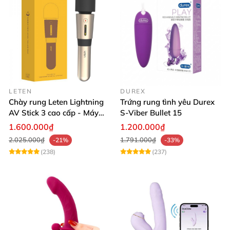
LETEN
DUREX
Chày rung Leten Lightning
Trứng rung tình yêu Durex
AV Stick 3 cao cấp - Máy
S-Viber Bullet 15
massage tốt nhất
1.600.000₫
1.200.000₫
2.025.000₫
1.791.000₫
-21%
-33%
(238)
(237)