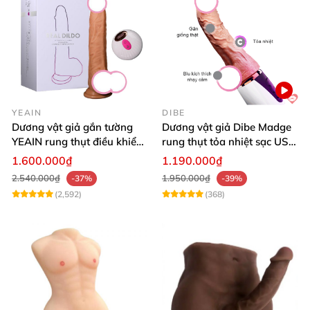
YEAIN
DIBE
Dương vật giả gắn tường
Dương vật giả Dibe Madge
YEAIN rung thụt điều khiển
rung thụt tỏa nhiệt sạc USB
từ xa tỏa nhiệt
siêu mềm mại
1.600.000₫
1.190.000₫
2.540.000₫
1.950.000₫
-37%
-39%
(2,592)
(368)