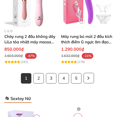
LILO
Chày rung 2 đầu không dây
Máy rung bú mút 2 đầu kích
LiLo tỏa nhiệt máy massage
thích điểm G ngực âm đạo
điểm G cao cấp
tăng khoái cảm
850.000₫
1.290.000₫
1.603.000₫
1.632.000₫
-47%
-21%
(181)
(178)
1
2
3
4
5
📂 Sextoy Nữ