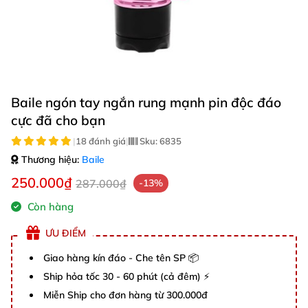
Baile ngón tay ngắn rung mạnh pin độc đáo
cực đã cho bạn
|
18 đánh giá
|
Sku:
6835
Thương hiệu:
Baile
250.000₫
287.000₫
-13%
Còn hàng
ƯU ĐIỂM
Giao hàng kín đáo - Che tên SP 📦
Ship hỏa tốc 30 - 60 phút (cả đêm) ⚡
Miễn Ship cho đơn hàng từ 300.000đ