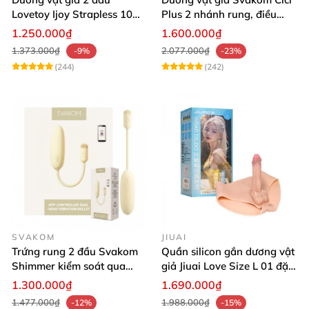
Lovetoy Ijoy Strapless 10
Plus 2 nhánh rung, điều
chế độ rung siêu kích thích
khiển App dễ dùng, kích
1.250.000₫
1.600.000₫
thích cực mạnh
1.373.000₫
2.077.000₫
-9%
-23%
(244)
(242)
SVAKOM
JIUAI
Trứng rung 2 đầu Svakom
Quần silicon gắn dương vật
Shimmer kiểm soát qua
giả Jiuai Love Size L 01 đặc
App kích thích đa điểm
ruột cho Les
1.300.000₫
1.690.000₫
thăng hoa
1.477.000₫
1.988.000₫
-12%
-15%