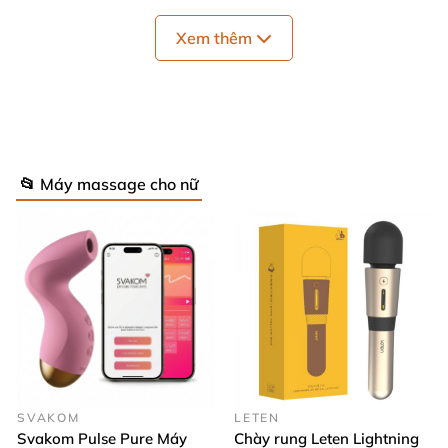
Chỉ cần đeo vào ngón tay trỏ sau khi vệ sinh sạch sẽ,
bấm giữ phím nguồn để bật máy và chọn chế độ
Xem thêm
rung phù hợp, bạn đã sẵn sàng cho những trải
nghiệm mãnh liệt. Sản phẩm dùng pin 3 viên LR44
giúp hoạt động ổn định với lực rung mạnh mẽ nhưng
êm ái. Để đạt hiệu quả tối ưu, bạn nên sử dụng kèm
gel bôi trơn, mang đến cảm giác mượt mà, tự nhiên
📂 Máy massage cho nữ
hơn khi kích thích. Sau khi dùng xong, chỉ cần tắt
máy, vệ sinh lại sản phẩm và bảo quản nơi khô ráo
thoáng mát.
SVAKOM
LETEN
Svakom Pulse Pure Máy
Chày rung Leten Lightning