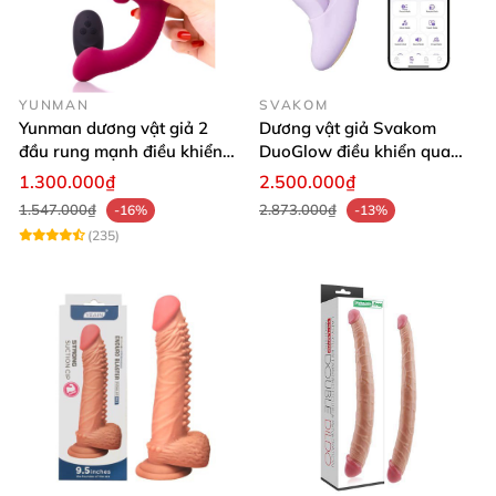
YUNMAN
SVAKOM
Yunman dương vật giả 2
Dương vật giả Svakom
đầu rung mạnh điều khiển
DuoGlow điều khiển qua
không dây Les
app massage điểm G và âm
1.300.000₫
2.500.000₫
vật
1.547.000₫
2.873.000₫
-16%
-13%
(235)